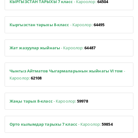
КЫРГЫЗСТАН ТАРЫХЫ 7 класс
- Кароолор:
64504
Кыргызстан тарыхы 8-класс
- Кароолор:
64495
Жат жазуулар жыйнагы
- Кароолор:
64487
Чынгыз Айтматов Чыгармаларынын жыйнагы VI том
-
Кароолор:
62108
Жаңы тарых 8-класс
- Кароолор:
59978
Орто кылымдар тарыхы 7 класс
- Кароолор:
59854