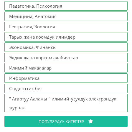
Педагогика, Психология
Медицина, Анатомия
География, Зоология
Тарых жана коомдук илимдер
Экономика, Финансы
Элдик жана көркөм адабияттар
Илимий макалалар
Информатика
Студенттик бет
" Агартуу Ааламы " илимий-усулдук электрондук
журнал
ПОПУЛЯРДУУ КИТЕПТЕР