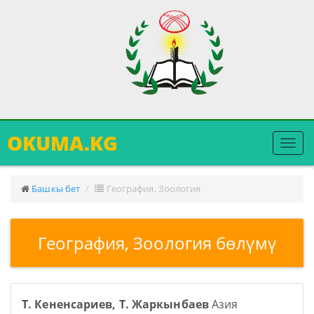
OKUMA.KG
Меню
ачуу
Башкы бет
География, Зоология
География, Зоология бөлүмү
Т. Кененсариев, Т. Жаркынбаев
Азия