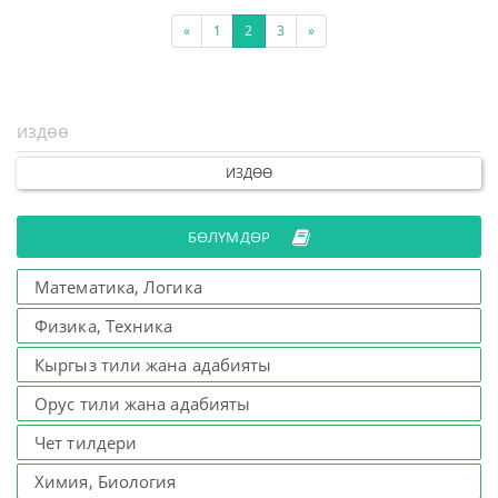
«
1
2
3
»
ИЗДӨӨ
БӨЛҮМДӨР
Математика, Логика
Физика, Техника
Кыргыз тили жана адабияты
Орус тили жана адабияты
Чет тилдери
Химия, Биология