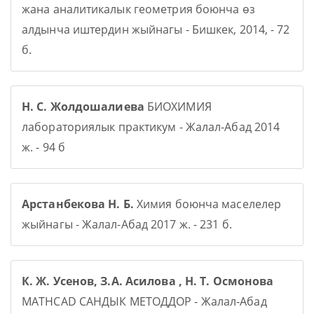
жана аналитикалык геометрия боюнча өз
алдынча иштердин жыйнагы - Бишкек, 2014, - 72
б.
Н. С. Жолдошалиева
БИОХИМИЯ
лабораториялык практикум - Жалал-Абад 2014
ж. - 94 б
Арстанбекова Н. Б.
Химия боюнча маселелер
жыйнагы - Жалал-Абад 2017 ж. - 231 б.
К. Ж. Усенов, З.А. Асилова , Н. Т. Осмонова
MATHCAD САНДЫК МЕТОДДОР - Жалал-Абад