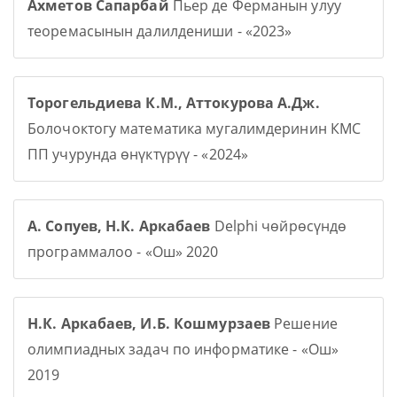
Ахметов Сапарбай
Пьер де Ферманын улуу
теоремасынын далилдениши - «2023»
Торогельдиева К.М., Аттокурова А.Дж.
Болочоктогу математика мугалимдеринин КМС
ПП учурунда өнүктүрүү - «2024»
А. Сопуев, Н.К. Аркабаев
Delphi чөйрөсүндө
программалоо - «Ош» 2020
Н.К. Аркабаев, И.Б. Кошмурзаев
Решение
олимпиадных задач по информатике - «Ош»
2019