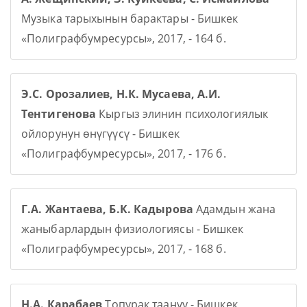
Музыка тарыхынын барактары - Бишкек
«Полиграфбумресурсы», 2017, - 164 б.
Э.С. Орозалиев, Н.К. Мусаева, А.И.
Тентигенова
Кыргыз элинин психологиялык
ойлорунун өнүгүүсү - Бишкек
«Полиграфбумресурсы», 2017, - 176 б.
Г.А. Жантаева, Б.К. Кадырова
Адамдын жана
жаныбарлардын физиологиясы - Бишкек
«Полиграфбумресурсы», 2017, - 168 б.
Н.А. Карабаев
Топурак таануу - Бишкек