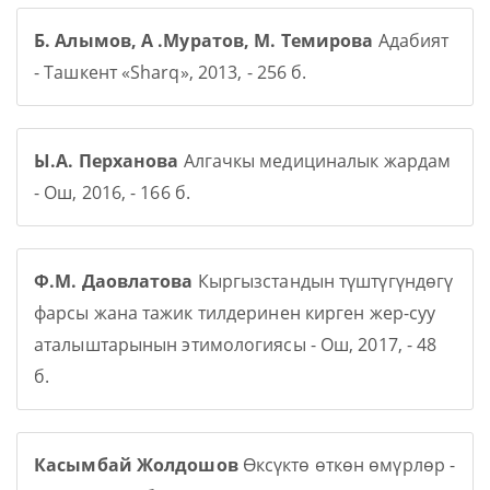
Б. Алымов, А .Муратов, М. Темирова
Адабият
- Ташкент «Sharq», 2013, - 256 б.
Ы.А. Перханова
Алгачкы медициналык жардам
- Ош, 2016, - 166 б.
Ф.М. Даовлатова
Кыргызстандын түштүгүндөгү
фарсы жана тажик тилдеринен кирген жер-суу
аталыштарынын этимологиясы - Ош, 2017, - 48
б.
Касымбай Жолдошов
Өксүктө өткөн өмүрлөр -