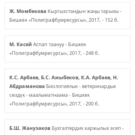
Ж. Момбекова
Кыргызстандын жаңы тарыхы -
Бишкек «Полиграфбумресурсы», 2017, - 152 б.
М. Касей
Аспап таануу - Бишкек
«Полиграфбумресурсы», 2017, - 248 б.
К.С. Арбаев, Б.С. Ажыбеков, К.А. Арбаев, Н.
Абдраманова
Биологиялык - ветеринардык
сөздүк - маалыматнаама - Бишкек
«Полиграфбумресурсы», 2017, - 200 б.
Б.Ш. Жанузаков
Бухгалтердик каржылык эсеп -