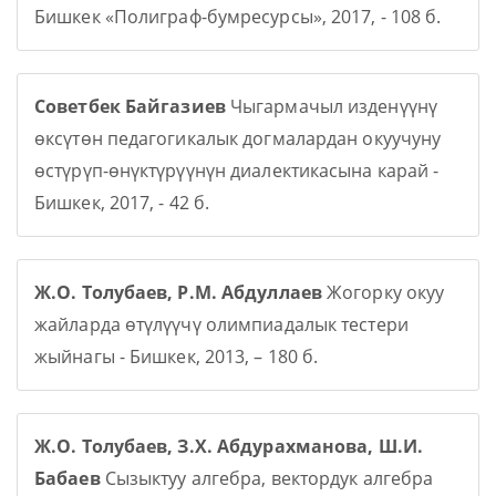
Бишкек «Полиграф-бумресурсы», 2017, - 108 б.
Советбек Байгазиев
Чыгармачыл изденүүнү
өксүтөн педагогикалык догмалардан окуучуну
өстүрүп-өнүктүрүүнүн диалектикасына карай -
Бишкек, 2017, - 42 б.
Ж.О. Толубаев, Р.М. Абдуллаев
Жогорку окуу
жайларда өтүлүүчү олимпиадалык тестери
жыйнагы - Бишкек, 2013, – 180 б.
Ж.О. Толубаев, З.Х. Абдурахманова, Ш.И.
Бабаев
Сызыктуу алгебра, вектордук алгебра