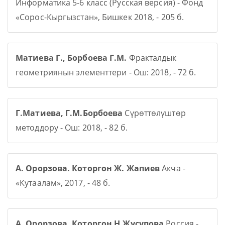
Информатика 5-6 класс (Русская версия) - Фонд
«Сорос-Кыргызстан», Бишкек 2018, - 205 б.
Матиева Г., Борбоева Г.М.
Фракталдык
геометриянын элементтери - Ош: 2018, - 72 б.
Г.Матиева, Г.М.Борбоева
Сүрөттөлүштөр
методдору - Ош: 2018, - 82 б.
А. Орорзова. Которгон Ж. Жапиев
Акча -
«Кутаалам», 2017, - 48 б.
А. Орорзова. Которгон Н.Жусупова
Россия -