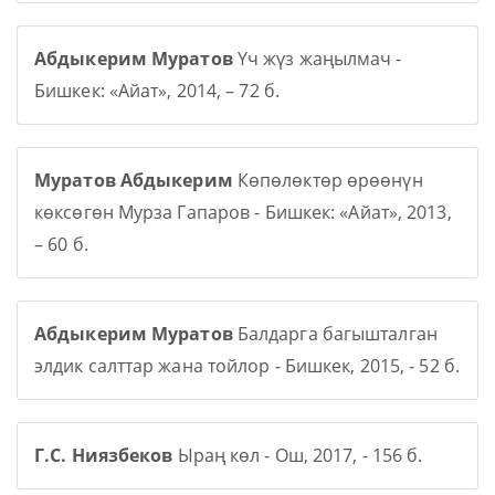
Абдыкерим Муратов
Үч жүз жаңылмач -
Бишкек: «Айат», 2014, – 72 б.
Муратов Абдыкерим
Көпөлөктөр өрөөнүн
көксөгөн Мурза Гапаров - Бишкек: «Айат», 2013,
– 60 б.
Абдыкерим Муратов
Балдарга багышталган
элдик салттар жана тойлор - Бишкек, 2015, - 52 б.
Г.С. Ниязбеков
Ыраң көл - Ош, 2017, - 156 б.