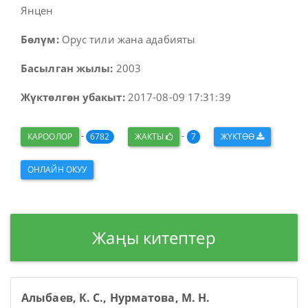
Янцен
Бөлүм:
Орус тили жана адабияты
Басылган жылы:
2003
Жүктөлгөн убакыт:
2017-08-09 17:31:39
-
-
КАРООЛОР
6782
ЖАКТЫ
7
ЖҮКТӨӨ
ОНЛАЙН ОКУУ
Жаңы китептер
Алыбаев, К. С., Нурматова, М. Н.