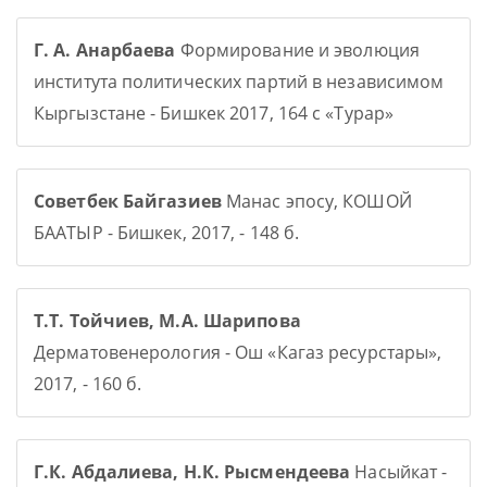
Г. А. Анарбаева
Формирование и эволюция
института политических партий в независимом
Кыргызстане - Бишкек 2017, 164 с «Турар»
Советбек Байгазиев
Манас эпосу, КОШОЙ
БААТЫР - Бишкек, 2017, - 148 б.
Т.Т. Тойчиев, М.А. Шарипова
Дерматовенерология - Ош «Кагаз ресурстары»,
2017, - 160 б.
Г.К. Абдалиева, Н.К. Рысмендеева
Насыйкат -