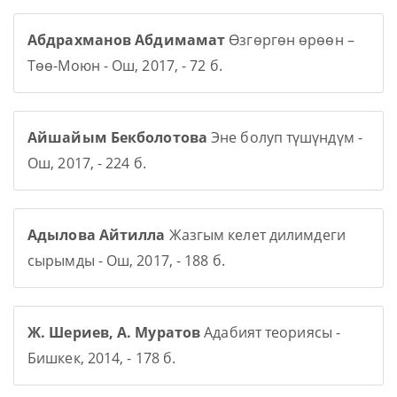
Абдрахманов Абдимамат
Өзгөргөн өрөөн –
Төө-Моюн - Ош, 2017, - 72 б.
Айшайым Бекболотова
Эне болуп түшүндүм -
Ош, 2017, - 224 б.
Адылова Айтилла
Жазгым келет дилимдеги
сырымды - Ош, 2017, - 188 б.
Ж. Шериев, А. Муратов
Адабият теориясы -
Бишкек, 2014, - 178 б.