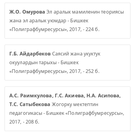
Ж.О. Омурова
Эл аралык мамиленин теориясы
жана эл аралык уюмдар - Бишкек
«Полиграфбумресурсы», 2017, - 224 б.
Г.Б. Айдарбеков
Саясий жана укуктук
окуулардын тарыхы - Бишкек
«Полиграфбумресурсы», 2017, - 252 б.
А.С. Раимкулова, Г.С. Акиева, Н.А. Асипова,
Т.С. Сатыбекова
Жогорку мектептин
педагогикасы - Бишкек «Полиграфбумресурсы»,
2017, - 208 б.