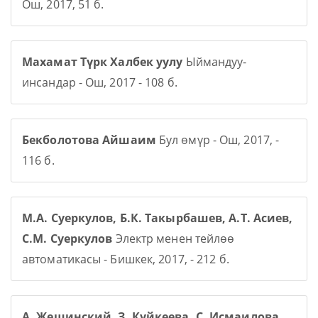
Ош, 2017, 51 б.
Махамат Түрк Халбек уулу
Ыймандуу-
инсандар - Ош, 2017 - 108 б.
Бекболотова Айшаим
Бул өмүр - Ош, 2017, -
116 б.
М.А. Суеркулов, Б.К. Такырбашев, А.Т. Асиев,
С.М. Суеркулов
Электр менен тейлөө
автоматикасы - Бишкек, 2017, - 212 б.
А. Жещинский, З. Куйкеева, С. Исмаилова