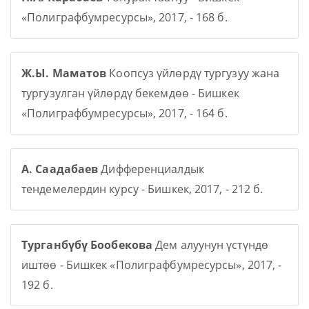
«Полиграфбумресурсы», 2017, - 168 б.
Ж.Ы. Маматов
Коопсуз үйлөрдү тургузуу жана
тургузулган үйлөрдү бекемдөө - Бишкек
«Полиграфбумресурсы», 2017, - 164 б.
А. Саадабаев
Дифференциалдык
тендемелердин курсу - Бишкек, 2017, - 212 б.
Турганбүбү Бообекова
Дем алуунун үстүндө
иштөө - Бишкек «Полиграфбумресурсы», 2017, -
192 б.