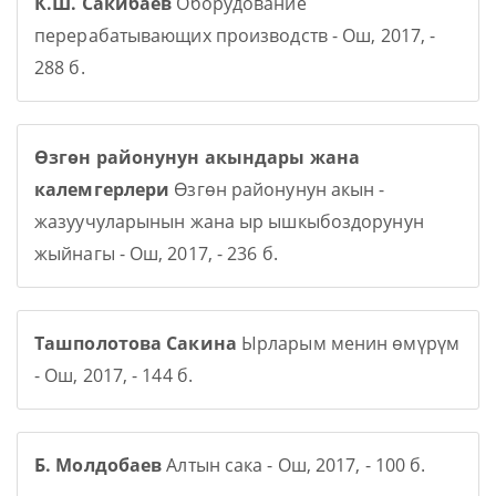
К.Ш. Сакибаев
Оборудование
перерабатывающих производств - Ош, 2017, -
288 б.
Өзгөн районунун акындары жана
калемгерлери
Өзгөн районунун акын -
жазуучуларынын жана ыр ышкыбоздорунун
жыйнагы - Ош, 2017, - 236 б.
Ташполотова Сакина
Ырларым менин өмүрүм
- Ош, 2017, - 144 б.
Б. Молдобаев
Алтын сака - Ош, 2017, - 100 б.