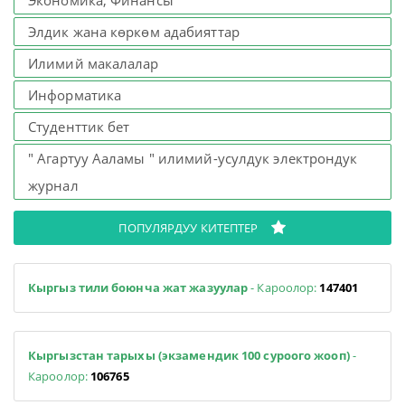
Экономика, Финансы
Элдик жана көркөм адабияттар
Илимий макалалар
Информатика
Студенттик бет
" Агартуу Ааламы " илимий-усулдук электрондук
журнал
ПОПУЛЯРДУУ КИТЕПТЕР
Кыргыз тили боюнча жат жазуулар
- Кароолор:
147401
Кыргызстан тарыхы (экзамендик 100 суроого жооп)
-
Кароолор:
106765