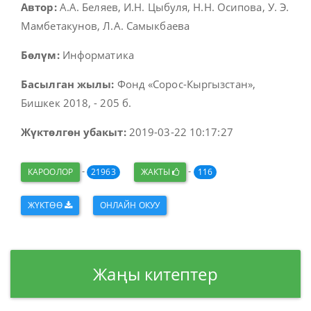
Автор:
А.А. Беляев, И.Н. Цыбуля, Н.Н. Осипова, У. Э.
Мамбетакунов, Л.А. Самыкбаева
Бөлүм:
Информатика
Басылган жылы:
Фонд «Сорос-Кыргызстан»,
Бишкек 2018, - 205 б.
Жүктөлгөн убакыт:
2019-03-22 10:17:27
-
-
КАРООЛОР
21963
ЖАКТЫ
116
ЖҮКТӨӨ
ОНЛАЙН ОКУУ
Жаңы китептер