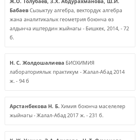
Ж.О. Толубаев, З.Х. Абдурахманова, Ш.И.
Бабаев
Сызыктуу алгебра, вектордук алгебра
жана аналитикалык геометрия боюнча өз
алдынча иштердин жыйнагы - Бишкек, 2014, - 72
б.
Н. С. Жолдошалиева
БИОХИМИЯ
лабораториялык практикум - Жалал-Абад 2014
ж. - 94 б
Арстанбекова Н. Б.
Химия боюнча маселелер
жыйнагы - Жалал-Абад 2017 ж. - 231 б.