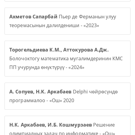
Ахметов Сапарбай
Пьер де Ферманын улуу
теоремасынын далилдениши - «2023»
Торогельдиева К.М., Аттокурова А.Дж.
Болочоктогу математика мугалимдеринин КМС
ПП учурунда өнүктүрүү - «2024»
А. Сопуев, Н.К. Аркабаев
Delphi чөйрөсүндө
программалоо - «Ош» 2020
Н.К. Аркабаев, И.Б. Кошмурзаев
Решение
олимпиадных задач по информатике - «Ош»