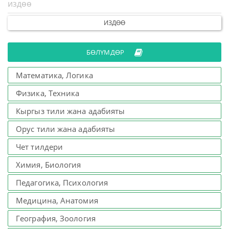
ИЗДӨӨ
БӨЛҮМДӨР
Математика, Логика
Физика, Техника
Кыргыз тили жана адабияты
Орус тили жана адабияты
Чет тилдери
Химия, Биология
Педагогика, Психология
Медицина, Анатомия
География, Зоология