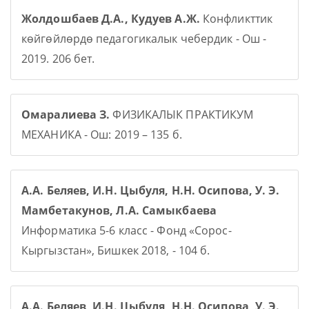
Жолдошбаев Д.А., Кудуев А.Ж.
Конфликттик
көйгөйлөрдө педагогикалык чебердик - Ош -
2019. 206 бет.
Омаралиева З.
ФИЗИКАЛЫК ПРАКТИКУМ
МЕХАНИКА - Ош: 2019 – 135 б.
А.А. Беляев, И.Н. Цыбуля, Н.Н. Осипова, У. Э.
Мамбетакунов, Л.А. Самыкбаева
Информатика 5-6 класс - Фонд «Сорос-
Кыргызстан», Бишкек 2018, - 104 б.
А.А. Беляев, И.Н. Цыбуля, Н.Н. Осипова, У. Э.