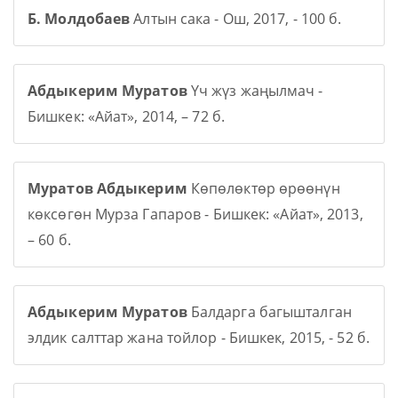
Б. Молдобаев
Алтын сака - Ош, 2017, - 100 б.
Абдыкерим Муратов
Үч жүз жаңылмач -
Бишкек: «Айат», 2014, – 72 б.
Муратов Абдыкерим
Көпөлөктөр өрөөнүн
көксөгөн Мурза Гапаров - Бишкек: «Айат», 2013,
– 60 б.
Абдыкерим Муратов
Балдарга багышталган
элдик салттар жана тойлор - Бишкек, 2015, - 52 б.