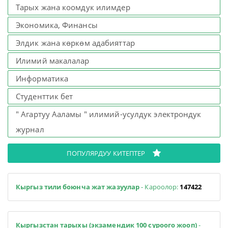
Тарых жана коомдук илимдер
Экономика, Финансы
Элдик жана көркөм адабияттар
Илимий макалалар
Информатика
Студенттик бет
" Агартуу Ааламы " илимий-усулдук электрондук
журнал
ПОПУЛЯРДУУ КИТЕПТЕР
Кыргыз тили боюнча жат жазуулар
- Кароолор:
147422
Кыргызстан тарыхы (экзамендик 100 суроого жооп)
-