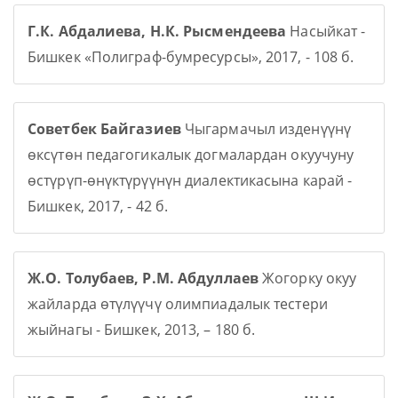
Г.К. Абдалиева, Н.К. Рысмендеева
Насыйкат -
Бишкек «Полиграф-бумресурсы», 2017, - 108 б.
Советбек Байгазиев
Чыгармачыл изденүүнү
өксүтөн педагогикалык догмалардан окуучуну
өстүрүп-өнүктүрүүнүн диалектикасына карай -
Бишкек, 2017, - 42 б.
Ж.О. Толубаев, Р.М. Абдуллаев
Жогорку окуу
жайларда өтүлүүчү олимпиадалык тестери
жыйнагы - Бишкек, 2013, – 180 б.