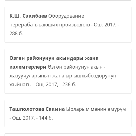
К.Ш. Сакибаев
Оборудование
перерабатывающих производств - Ош, 2017, -
288 б.
Өзгөн районунун акындары жана
калемгерлери
Өзгөн районунун акын -
жазуучуларынын жана ыр ышкыбоздорунун
жыйнагы - Ош, 2017, - 236 б.
Ташполотова Сакина
Ырларым менин өмүрүм
- Ош, 2017, - 144 б.