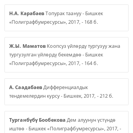
Н.А. Карабаев
Топурак таануу - Бишкек
«Полиграфбумресурсы», 2017, - 168 б.
Ж.Ы. Маматов
Коопсуз үйлөрдү тургузуу жана
тургузулган үйлөрдү бекемдөө - Бишкек
«Полиграфбумресурсы», 2017, - 164 б.
А. Саадабаев
Дифференциалдык
тендемелердин курсу - Бишкек, 2017, - 212 б.
Турганбүбү Бообекова
Дем алуунун үстүндө
иштөө - Бишкек «Полиграфбумресурсы», 2017, -