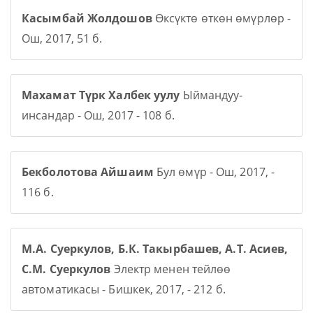
Касымбай Жолдошов
Өксүктө өткөн өмүрлөр -
Ош, 2017, 51 б.
Махамат Түрк Халбек уулу
Ыймандуу-
инсандар - Ош, 2017 - 108 б.
Бекболотова Айшаим
Бул өмүр - Ош, 2017, -
116 б.
М.А. Суеркулов, Б.К. Такырбашев, А.Т. Асиев,
С.М. Суеркулов
Электр менен тейлөө
автоматикасы - Бишкек, 2017, - 212 б.