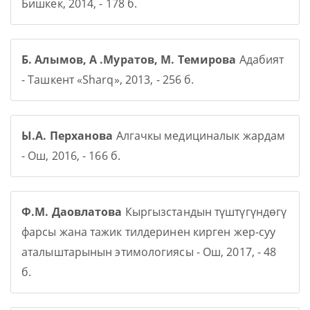
Бишкек, 2014, - 178 б.
Б. Алымов, А .Муратов, М. Темирова
Адабият
- Ташкент «Sharq», 2013, - 256 б.
Ы.А. Перханова
Алгачкы медициналык жардам
- Ош, 2016, - 166 б.
Ф.М. Даовлатова
Кыргызстандын түштүгүндөгү
фарсы жана тажик тилдеринен кирген жер-суу
аталыштарынын этимологиясы - Ош, 2017, - 48
б.