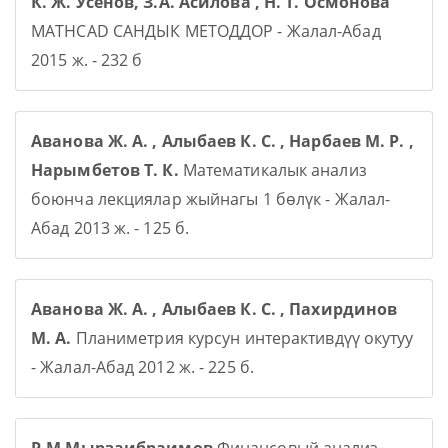
К. Ж. Усенов, З.А. Асилова , Н. Т. Осмонова
MATHCAD САНДЫК МЕТОДДОР - Жалал-Абад
2015 ж. - 232 б
Аванова Ж. А. , Алыбаев К. С. , Нарбаев М. Р. ,
Нарымбетов Т. К.
Математикалык анализ
боюнча лекциялар жыйнагы 1 бөлүк - Жалал-
Абад 2013 ж. - 125 б.
Аванова Ж. А. , Алыбаев К. С. , Пахирдинов
М. А.
Планиметрия курсун интерактивдүү окутуу
- Жалал-Абад 2012 ж. - 225 б.