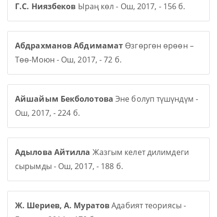
Г.С. Ниязбеков
Ыраң көл - Ош, 2017, - 156 б.
Абдрахманов Абдимамат
Өзгөргөн өрөөн –
Төө-Моюн - Ош, 2017, - 72 б.
Айшайым Бекболотова
Эне болуп түшүндүм -
Ош, 2017, - 224 б.
Адылова Айтилла
Жазгым келет дилимдеги
сырымды - Ош, 2017, - 188 б.
Ж. Шериев, А. Муратов
Адабият теориясы -