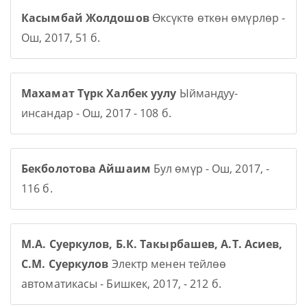
Касымбай Жолдошов
Өксүктө өткөн өмүрлөр -
Ош, 2017, 51 б.
Махамат Түрк Халбек уулу
Ыймандуу-
инсандар - Ош, 2017 - 108 б.
Бекболотова Айшаим
Бул өмүр - Ош, 2017, -
116 б.
М.А. Суеркулов, Б.К. Такырбашев, А.Т. Асиев,
С.М. Суеркулов
Электр менен тейлөө
автоматикасы - Бишкек, 2017, - 212 б.