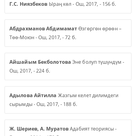
Г.С. Ниязбеков
Ыраң көл - Ош, 2017, - 156 б.
Абдрахманов Абдимамат
Өзгөргөн өрөөн –
Төө-Моюн - Ош, 2017, - 72 б.
Айшайым Бекболотова
Эне болуп түшүндүм -
Ош, 2017, - 224 б.
Адылова Айтилла
Жазгым келет дилимдеги
сырымды - Ош, 2017, - 188 б.
Ж. Шериев, А. Муратов
Адабият теориясы -