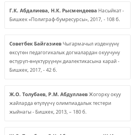
Г.К. Абдалиева, Н.К. Рысмендеева
Насыйкат -
Бишкек «Полиграф-бумресурсы», 2017, - 108 б.
Советбек Байгазиев
Чыгармачыл изденүүнү
өксүтөн педагогикалык догмалардан окуучуну
өстүрүп-өнүктүрүүнүн диалектикасына карай -
Бишкек, 2017, - 42 б.
Ж.О. Толубаев, Р.М. Абдуллаев
Жогорку окуу
жайларда өтүлүүчү олимпиадалык тестери
жыйнагы - Бишкек, 2013, – 180 б.