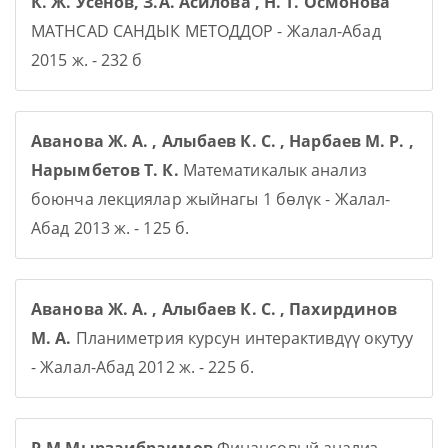
К. Ж. Усенов, З.А. Асилова , Н. Т. Осмонова
MATHCAD САНДЫК МЕТОДДОР - Жалал-Абад
2015 ж. - 232 б
Аванова Ж. А. , Алыбаев К. С. , Нарбаев М. Р. ,
Нарымбетов Т. К.
Математикалык анализ
боюнча лекциялар жыйнагы 1 бөлүк - Жалал-
Абад 2013 ж. - 125 б.
Аванова Ж. А. , Алыбаев К. С. , Пахирдинов
М. А.
Планиметрия курсун интерактивдүү окутуу
- Жалал-Абад 2012 ж. - 225 б.