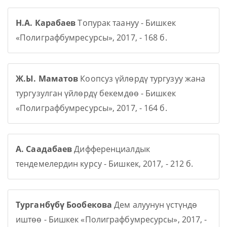
Н.А. Карабаев
Топурак таануу - Бишкек
«Полиграфбумресурсы», 2017, - 168 б.
Ж.Ы. Маматов
Коопсуз үйлөрдү тургузуу жана
тургузулган үйлөрдү бекемдөө - Бишкек
«Полиграфбумресурсы», 2017, - 164 б.
А. Саадабаев
Дифференциалдык
тендемелердин курсу - Бишкек, 2017, - 212 б.
Турганбүбү Бообекова
Дем алуунун үстүндө
иштөө - Бишкек «Полиграфбумресурсы», 2017, -