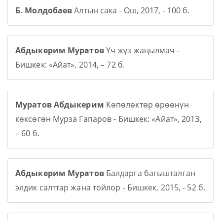
Б. Молдобаев
Алтын сака - Ош, 2017, - 100 б.
Абдыкерим Муратов
Үч жүз жаңылмач -
Бишкек: «Айат», 2014, – 72 б.
Муратов Абдыкерим
Көпөлөктөр өрөөнүн
көксөгөн Мурза Гапаров - Бишкек: «Айат», 2013,
– 60 б.
Абдыкерим Муратов
Балдарга багышталган
элдик салттар жана тойлор - Бишкек, 2015, - 52 б.