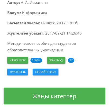
Автор:
А. А. Исманова
Бөлүм:
Информатика
Басылган жылы:
Бишкек, 2017, - 81 б.
Жүктөлгөн убакыт:
2017-09-21 14:26:45
Методическое пособие для студентов
образовательных учреждений
-
-
КАРООЛОР
13604
ЖАКТЫ
32
ЖҮКТӨӨ
ОНЛАЙН ОКУУ
Жаңы китептер