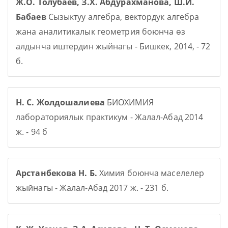
Ж.О. Толубаев, З.Х. Абдурахманова, Ш.И.
Бабаев
Сызыктуу алгебра, вектордук алгебра
жана аналитикалык геометрия боюнча өз
алдынча иштердин жыйнагы - Бишкек, 2014, - 72
б.
Н. С. Жолдошалиева
БИОХИМИЯ
лабораториялык практикум - Жалал-Абад 2014
ж. - 94 б
Арстанбекова Н. Б.
Химия боюнча маселелер
жыйнагы - Жалал-Абад 2017 ж. - 231 б.