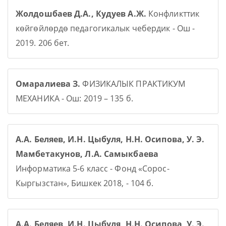
Жолдошбаев Д.А., Кудуев А.Ж.
Конфликттик
көйгөйлөрдө педагогикалык чебердик - Ош -
2019. 206 бет.
Омаралиева З.
ФИЗИКАЛЫК ПРАКТИКУМ
МЕХАНИКА - Ош: 2019 – 135 б.
А.А. Беляев, И.Н. Цыбуля, Н.Н. Осипова, У. Э.
Мамбетакунов, Л.А. Самыкбаева
Информатика 5-6 класс - Фонд «Сорос-
Кыргызстан», Бишкек 2018, - 104 б.
А.А. Беляев, И.Н. Цыбуля, Н.Н. Осипова, У. Э.