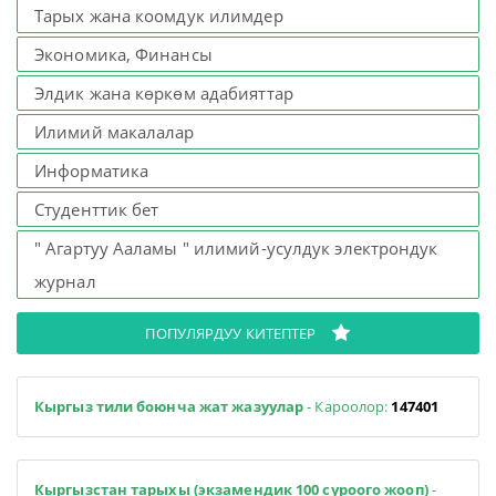
Тарых жана коомдук илимдер
Экономика, Финансы
Элдик жана көркөм адабияттар
Илимий макалалар
Информатика
Студенттик бет
" Агартуу Ааламы " илимий-усулдук электрондук
журнал
ПОПУЛЯРДУУ КИТЕПТЕР
Кыргыз тили боюнча жат жазуулар
- Кароолор:
147401
Кыргызстан тарыхы (экзамендик 100 суроого жооп)
-