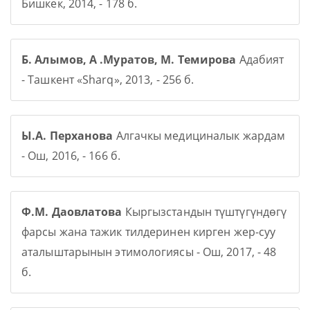
Бишкек, 2014, - 178 б.
Б. Алымов, А .Муратов, М. Темирова
Адабият
- Ташкент «Sharq», 2013, - 256 б.
Ы.А. Перханова
Алгачкы медициналык жардам
- Ош, 2016, - 166 б.
Ф.М. Даовлатова
Кыргызстандын түштүгүндөгү
фарсы жана тажик тилдеринен кирген жер-суу
аталыштарынын этимологиясы - Ош, 2017, - 48
б.