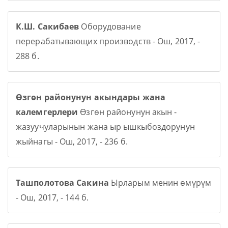
К.Ш. Сакибаев
Оборудование
перерабатывающих производств - Ош, 2017, -
288 б.
Өзгөн районунун акындары жана
калемгерлери
Өзгөн районунун акын -
жазуучуларынын жана ыр ышкыбоздорунун
жыйнагы - Ош, 2017, - 236 б.
Ташполотова Сакина
Ырларым менин өмүрүм
- Ош, 2017, - 144 б.