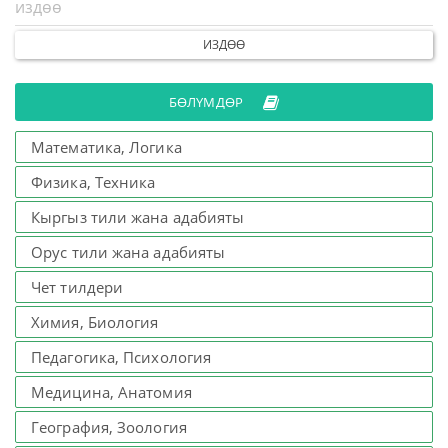
ИЗДӨӨ
БӨЛҮМДӨР
Математика, Логика
Физика, Техника
Кыргыз тили жана адабияты
Орус тили жана адабияты
Чет тилдери
Химия, Биология
Педагогика, Психология
Медицина, Анатомия
География, Зоология