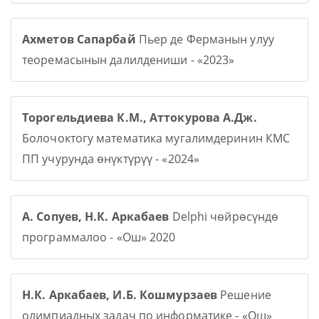
Ахметов Сапарбай
Пьер де Ферманын улуу
теоремасынын далилдениши - «2023»
Торогельдиева К.М., Аттокурова А.Дж.
Болочоктогу математика мугалимдеринин КМС
ПП учурунда өнүктүрүү - «2024»
А. Сопуев, Н.К. Аркабаев
Delphi чөйрөсүндө
программалоо - «Ош» 2020
Н.К. Аркабаев, И.Б. Кошмурзаев
Решение
олимпиадных задач по информатике - «Ош»