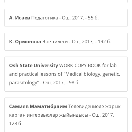
А. Исаев
Педагогика - Ош, 2017, - 55 б.
К. Ормонова
Эне тилеги - Ош, 2017, - 192 б.
Osh State University
WORK COPY BOOK for lab
and practical lessons of “Medical biology, genetic,
parasitology” - Ош, 2017, - 98 б.
Самиев Маматибраим
Телевидениеде жарык
көргөн интервьюлар жыйындысы - Ош, 2017,
128 б.