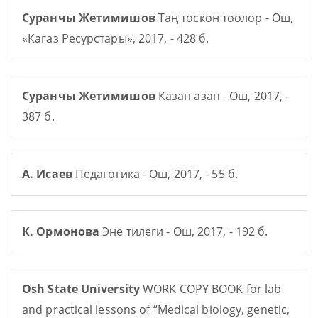
Суранчы Жетимишов
Таң тоскон тоолор - Ош,
«Кагаз Ресурстары», 2017, - 428 б.
Суранчы Жетимишов
Казап азап - Ош, 2017, -
387 б.
А. Исаев
Педагогика - Ош, 2017, - 55 б.
К. Ормонова
Эне тилеги - Ош, 2017, - 192 б.
Osh State University
WORK COPY BOOK for lab
and practical lessons of “Medical biology, genetic,