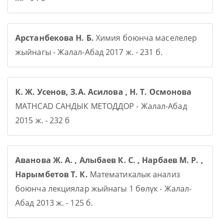
Арстанбекова Н. Б.
Химия боюнча маселелер
жыйнагы - Жалал-Абад 2017 ж. - 231 б.
К. Ж. Усенов, З.А. Асилова , Н. Т. Осмонова
MATHCAD САНДЫК МЕТОДДОР - Жалал-Абад
2015 ж. - 232 б
Аванова Ж. А. , Алыбаев К. С. , Нарбаев М. Р. ,
Нарымбетов Т. К.
Математикалык анализ
боюнча лекциялар жыйнагы 1 бөлүк - Жалал-
Абад 2013 ж. - 125 б.