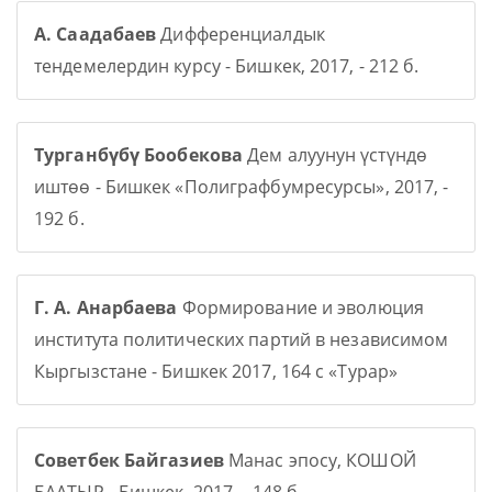
А. Саадабаев
Дифференциалдык
тендемелердин курсу - Бишкек, 2017, - 212 б.
Турганбүбү Бообекова
Дем алуунун үстүндө
иштөө - Бишкек «Полиграфбумресурсы», 2017, -
192 б.
Г. А. Анарбаева
Формирование и эволюция
института политических партий в независимом
Кыргызстане - Бишкек 2017, 164 с «Турар»
Советбек Байгазиев
Манас эпосу, КОШОЙ