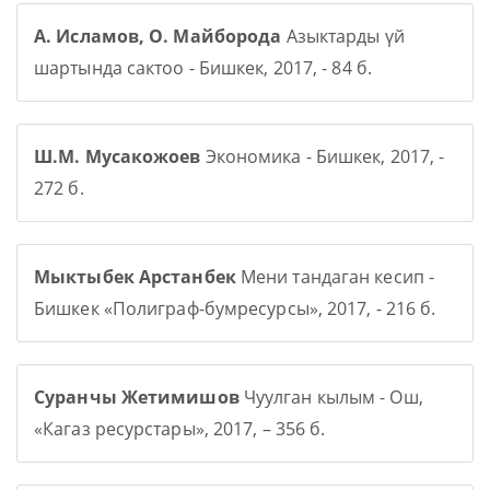
А. Исламов, О. Майборода
Азыктарды үй
шартында сактоо - Бишкек, 2017, - 84 б.
Ш.М. Мусакожоев
Экономика - Бишкек, 2017, -
272 б.
Мыктыбек Арстанбек
Мени тандаган кесип -
Бишкек «Полиграф-бумресурсы», 2017, - 216 б.
Суранчы Жетимишов
Чуулган кылым - Ош,
«Кагаз ресурстары», 2017, – 356 б.