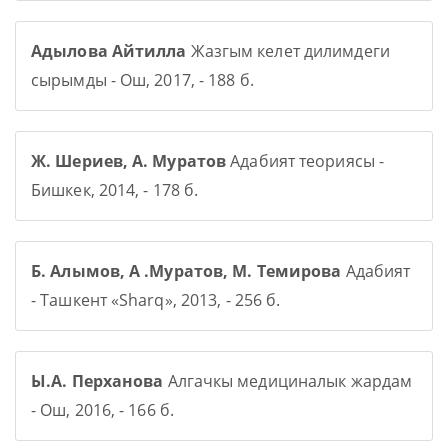
Адылова Айтилла
Жазгым келет дилимдеги
сырымды - Ош, 2017, - 188 б.
Ж. Шериев, А. Муратов
Адабият теориясы -
Бишкек, 2014, - 178 б.
Б. Алымов, А .Муратов, М. Темирова
Адабият
- Ташкент «Sharq», 2013, - 256 б.
Ы.А. Перханова
Алгачкы медициналык жардам
- Ош, 2016, - 166 б.