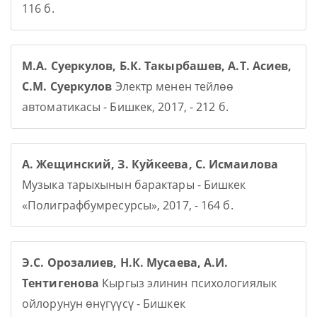
116 б.
М.А. Суеркулов, Б.К. Такырбашев, А.Т. Асиев,
С.М. Суеркулов
Электр менен тейлөө
автоматикасы - Бишкек, 2017, - 212 б.
А. Жещинский, З. Куйкеева, С. Исмаилова
Музыка тарыхынын барактары - Бишкек
«Полиграфбумресурсы», 2017, - 164 б.
Э.С. Орозалиев, Н.К. Мусаева, А.И.
Тентигенова
Кыргыз элинин психологиялык
ойлорунун өнүгүүсү - Бишкек