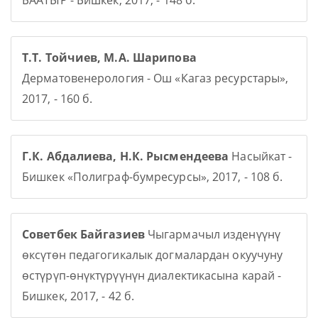
БААТЫР - Бишкек, 2017, - 148 б.
Т.Т. Тойчиев, М.А. Шарипова
Дерматовенерология - Ош «Кагаз ресурстары»,
2017, - 160 б.
Г.К. Абдалиева, Н.К. Рысмендеева
Насыйкат -
Бишкек «Полиграф-бумресурсы», 2017, - 108 б.
Советбек Байгазиев
Чыгармачыл изденүүнү
өксүтөн педагогикалык догмалардан окуучуну
өстүрүп-өнүктүрүүнүн диалектикасына карай -
Бишкек, 2017, - 42 б.