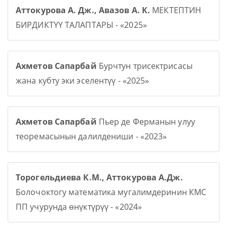
Аттокурова А. Дж., Авазов А. К.
МЕКТЕПТИН
БИРДИКТҮҮ ТАЛАПТАРЫ - «2025»
Ахметов Сапарбай
Бурчтун трисектрисасы
жана кубту эки эселентүү - «2025»
Ахметов Сапарбай
Пьер де Ферманын улуу
теоремасынын далилдениши - «2023»
Торогельдиева К.М., Аттокурова А.Дж.
Болочоктогу математика мугалимдеринин КМС
ПП учурунда өнүктүрүү - «2024»