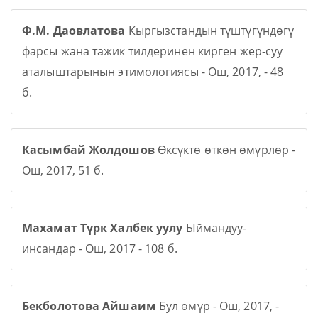
Ф.М. Даовлатова
Кыргызстандын түштүгүндөгү
фарсы жана тажик тилдеринен кирген жер-суу
аталыштарынын этимологиясы - Ош, 2017, - 48
б.
Касымбай Жолдошов
Өксүктө өткөн өмүрлөр -
Ош, 2017, 51 б.
Махамат Түрк Халбек уулу
Ыймандуу-
инсандар - Ош, 2017 - 108 б.
Бекболотова Айшаим
Бул өмүр - Ош, 2017, -