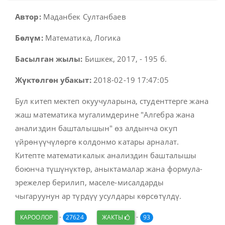
Автор:
Маданбек Султанбаев
Бөлүм:
Математика, Логика
Басылган жылы:
Бишкек, 2017, - 195 б.
Жүктөлгөн убакыт:
2018-02-19 17:47:05
Бул китеп мектеп окуучуларына, студенттерге жана
жаш математика мугалимдерине "Алгебра жана
анализдин башталышын" өз алдынча окуп
үйрөнүүчүлөргө колдонмо катары арналат.
Китепте математикалык анализдин башталышы
боюнча түшүнүктөр, аныктамалар жана формула-
эрежелер берилип, маселе-мисалдарды
чыгаруунун ар түрдүү усулдары көрсөтүлдү.
-
-
КАРООЛОР
27624
ЖАКТЫ
93