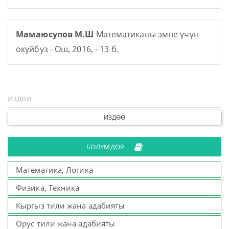
Мамаюсупов М.Ш
Математиканы эмне үчүн
окуйбуз - Ош, 2016, - 13 б.
ИЗДӨӨ
БӨЛҮМДӨР
Математика, Логика
Физика, Техника
Кыргыз тили жана адабияты
Орус тили жана адабияты