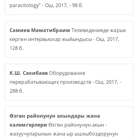
parasitology” - Ош, 2017, - 98 б.
Самиев Маматибраим
Телевидениеде жарык
көргөн интервьюлар жыйындысы - Ош, 2017,
128 б.
К.Ш. Сакибаев
Оборудование
перерабатывающих производств - Ош, 2017, -
288 б.
Өзгөн районунун акындары жана
калемгерлери
Өзгөн районунун акын -
жазуучуларынын жана ыр ышкыбоздорунун