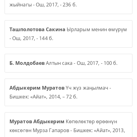
жыйнагы - Ош, 2017, - 236 б.
Ташполотова Сакина
Ырларым менин өмүрүм
- Ош, 2017, - 144 б.
Б. Молдобаев
Алтын сака - Ош, 2017, - 100 б.
Абдыкерим Муратов
Үч жүз жаңылмач -
Бишкек: «Айат», 2014, – 72 б.
Муратов Абдыкерим
Көпөлөктөр өрөөнүн
көксөгөн Мурза Гапаров - Бишкек: «Айат», 2013,