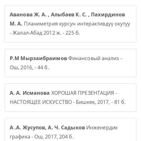
Аванова Ж. А. , Алыбаев К. С. , Пахирдинов
М. А.
Планиметрия курсун интерактивдүү окутуу
- Жалал-Абад 2012 ж. - 225 б.
Р.М Мырзаибраимов
Финансовый анализ -
Ош, 2016, - 44 б.
А. А. Исманова
ХОРОШАЯ ПРЕЗЕНТАЦИЯ -
НАСТОЯЩЕЕ ИСКУССТВО - Бишкек, 2017, - 81 б.
А .А. Жусупов, А. Ч. Садыков
Инженердик
графика - Ош, 2017, 204 б.