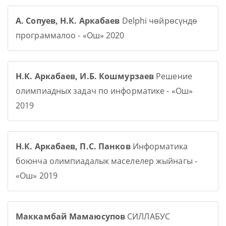
А. Сопуев, Н.К. Аркабаев
Delphi чөйрөсүндө
программалоо - «Ош» 2020
Н.К. Аркабаев, И.Б. Кошмурзаев
Решение
олимпиадных задач по информатике - «Ош»
2019
Н.К. Аркабаев, П.С. Панков
Информатика
боюнча олимпиадалык маселелер жыйнагы -
«Ош» 2019
Маккамбай Мамаюсупов
СИЛЛАБУС