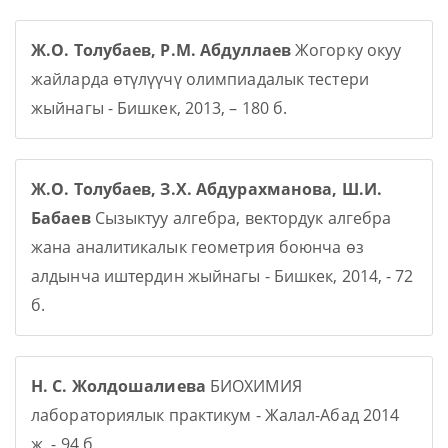
Ж.О. Толубаев, Р.М. Абдуллаев
Жогорку окуу
жайларда өтүлүүчү олимпиадалык тестери
жыйнагы - Бишкек, 2013, – 180 б.
Ж.О. Толубаев, З.Х. Абдурахманова, Ш.И.
Бабаев
Сызыктуу алгебра, вектордук алгебра
жана аналитикалык геометрия боюнча өз
алдынча иштердин жыйнагы - Бишкек, 2014, - 72
б.
Н. С. Жолдошалиева
БИОХИМИЯ
лабораториялык практикум - Жалал-Абад 2014
ж. - 94 б