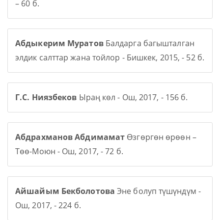
– 60 б.
Абдыкерим Муратов
Балдарга багышталган
элдик салттар жана тойлор - Бишкек, 2015, - 52 б.
Г.С. Ниязбеков
Ыраң көл - Ош, 2017, - 156 б.
Абдрахманов Абдимамат
Өзгөргөн өрөөн –
Төө-Моюн - Ош, 2017, - 72 б.
Айшайым Бекболотова
Эне болуп түшүндүм -
Ош, 2017, - 224 б.