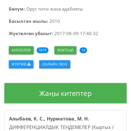
Бөлүм:
Орус тили жана адабияты
Басылган жылы:
2010
Жүктөлгөн убакыт:
2017-08-09 17:40:32
-
-
КАРООЛОР
7879
ЖАКТЫ
14
ЖҮКТӨӨ
ОНЛАЙН ОКУУ
Жаңы китептер
Алыбаев, К. С., Нурматова, М. Н.
ДИФФЕРЕНЦИАЛДЫК ТЕҢДЕМЕЛЕР (Кыргыз /