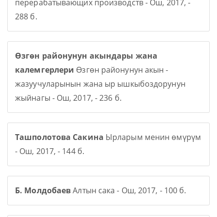
перерабатывающих производств - Ош, 2017, -
288 б.
Өзгөн районунун акындары жана
калемгерлери
Өзгөн районунун акын -
жазуучуларынын жана ыр ышкыбоздорунун
жыйнагы - Ош, 2017, - 236 б.
Ташполотова Сакина
Ырларым менин өмүрүм
- Ош, 2017, - 144 б.
Б. Молдобаев
Алтын сака - Ош, 2017, - 100 б.