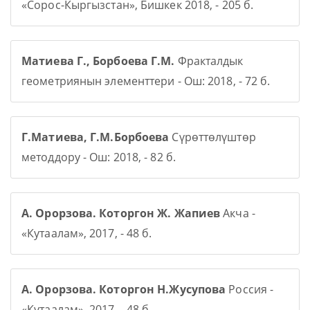
«Сорос-Кыргызстан», Бишкек 2018, - 205 б.
Матиева Г., Борбоева Г.М.
Фракталдык
геометриянын элементтери - Ош: 2018, - 72 б.
Г.Матиева, Г.М.Борбоева
Сүрөттөлүштөр
методдору - Ош: 2018, - 82 б.
А. Орорзова. Которгон Ж. Жапиев
Акча -
«Кутаалам», 2017, - 48 б.
А. Орорзова. Которгон Н.Жусупова
Россия -
«Кутаалам», 2017, - 48 б.