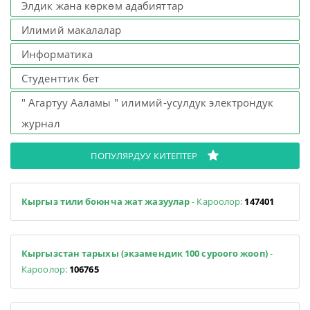
Элдик жана көркөм адабияттар
Илимий макалалар
Информатика
Студенттик бет
" Агартуу Ааламы " илимий-усулдук электрондук
журнал
ПОПУЛЯРДУУ КИТЕПТЕР
Кыргыз тили боюнча жат жазуулар
- Кароолор:
147401
Кыргызстан тарыхы (экзамендик 100 суроого жооп)
-
Кароолор:
106765