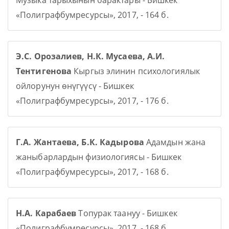
Музыка тарыхынын барактары - Бишкек
«Полиграфбумресурсы», 2017, - 164 б.
Э.С. Орозалиев, Н.К. Мусаева, А.И.
Тентигенова
Кыргыз элинин психологиялык
ойлорунун өнүгүүсү - Бишкек
«Полиграфбумресурсы», 2017, - 176 б.
Г.А. Жантаева, Б.К. Кадырова
Адамдын жана
жаныбарлардын физиологиясы - Бишкек
«Полиграфбумресурсы», 2017, - 168 б.
Н.А. Карабаев
Топурак таануу - Бишкек
«Полиграфбумресурсы», 2017, - 168 б.