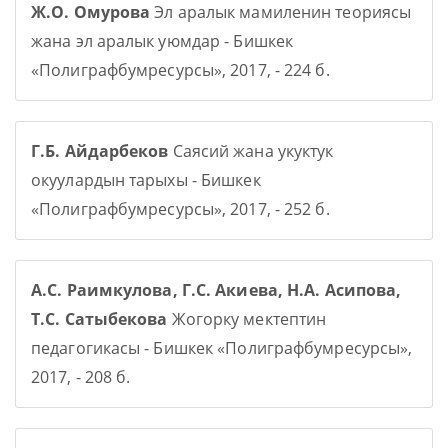
Ж.О. Омурова
Эл аралык мамиленин теориясы
жана эл аралык уюмдар - Бишкек
«Полиграфбумресурсы», 2017, - 224 б.
Г.Б. Айдарбеков
Саясий жана укуктук
окуулардын тарыхы - Бишкек
«Полиграфбумресурсы», 2017, - 252 б.
А.С. Раимкулова, Г.С. Акиева, Н.А. Асипова,
Т.С. Сатыбекова
Жогорку мектептин
педагогикасы - Бишкек «Полиграфбумресурсы»,
2017, - 208 б.