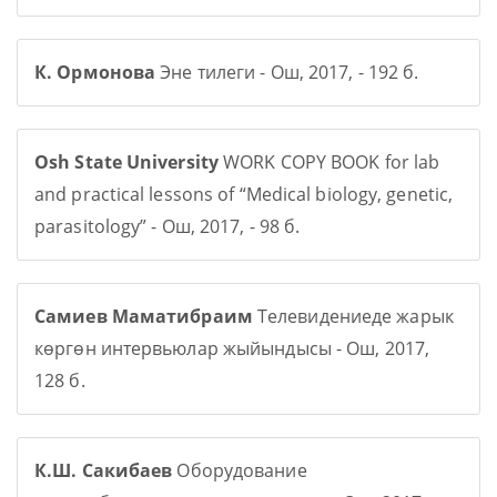
К. Ормонова
Эне тилеги - Ош, 2017, - 192 б.
Osh State University
WORK COPY BOOK for lab
and practical lessons of “Medical biology, genetic,
parasitology” - Ош, 2017, - 98 б.
Самиев Маматибраим
Телевидениеде жарык
көргөн интервьюлар жыйындысы - Ош, 2017,
128 б.
К.Ш. Сакибаев
Оборудование