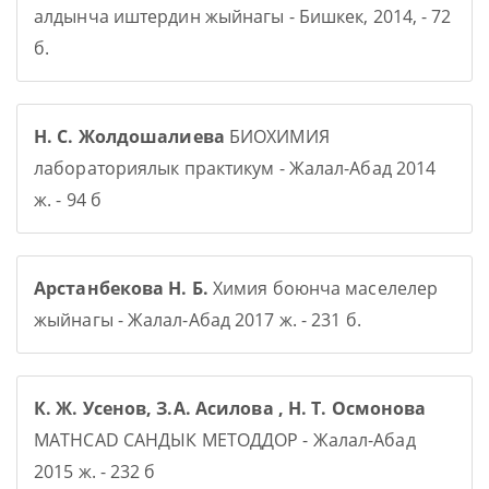
алдынча иштердин жыйнагы - Бишкек, 2014, - 72
б.
Н. С. Жолдошалиева
БИОХИМИЯ
лабораториялык практикум - Жалал-Абад 2014
ж. - 94 б
Арстанбекова Н. Б.
Химия боюнча маселелер
жыйнагы - Жалал-Абад 2017 ж. - 231 б.
К. Ж. Усенов, З.А. Асилова , Н. Т. Осмонова
MATHCAD САНДЫК МЕТОДДОР - Жалал-Абад
2015 ж. - 232 б