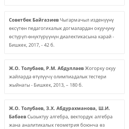
Советбек Байгазиев
Чыгармачыл изденүүнү
өксүтөн педагогикалык догмалардан окуучуну
өстүрүп-өнүктүрүүнүн диалектикасына карай -
Бишкек, 2017, - 42 б.
Ж.О. Толубаев, Р.М. Абдуллаев
Жогорку окуу
жайларда өтүлүүчү олимпиадалык тестери
жыйнагы - Бишкек, 2013, – 180 б.
Ж.О. Толубаев, З.Х. Абдурахманова, Ш.И.
Бабаев
Сызыктуу алгебра, вектордук алгебра
жана аналитикалык геометрия боюнча өз