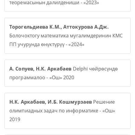
теоремасынын далилдениши - «2023»
Торогельдиева К.М., Аттокурова А.Дж.
Болочоктогу математика мугалимдеринин КМС
ПП учурунда өнүктүрүү - «2024»
А. Сопуев, Н.К. Аркабаев
Delphi чөйрөсүндө
программалоо - «Ош» 2020
Н.К. Аркабаев, И.Б. Кошмурзаев
Решение
олимпиадных задач по информатике - «Ош»
2019