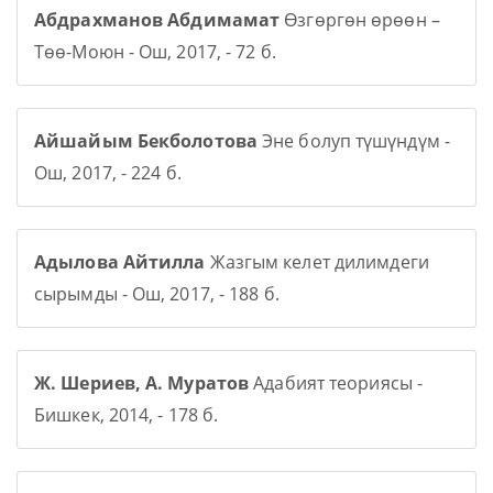
Абдрахманов Абдимамат
Өзгөргөн өрөөн –
Төө-Моюн - Ош, 2017, - 72 б.
Айшайым Бекболотова
Эне болуп түшүндүм -
Ош, 2017, - 224 б.
Адылова Айтилла
Жазгым келет дилимдеги
сырымды - Ош, 2017, - 188 б.
Ж. Шериев, А. Муратов
Адабият теориясы -
Бишкек, 2014, - 178 б.