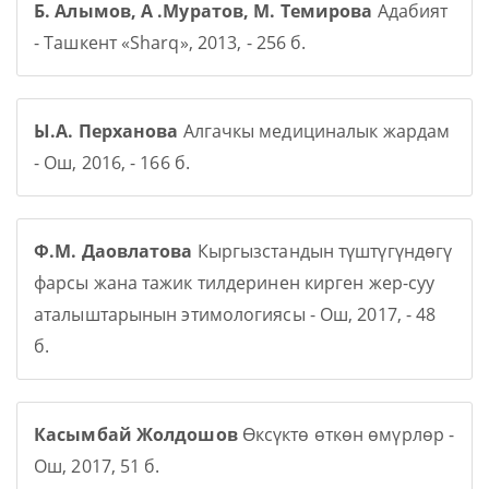
Б. Алымов, А .Муратов, М. Темирова
Адабият
- Ташкент «Sharq», 2013, - 256 б.
Ы.А. Перханова
Алгачкы медициналык жардам
- Ош, 2016, - 166 б.
Ф.М. Даовлатова
Кыргызстандын түштүгүндөгү
фарсы жана тажик тилдеринен кирген жер-суу
аталыштарынын этимологиясы - Ош, 2017, - 48
б.
Касымбай Жолдошов
Өксүктө өткөн өмүрлөр -
Ош, 2017, 51 б.