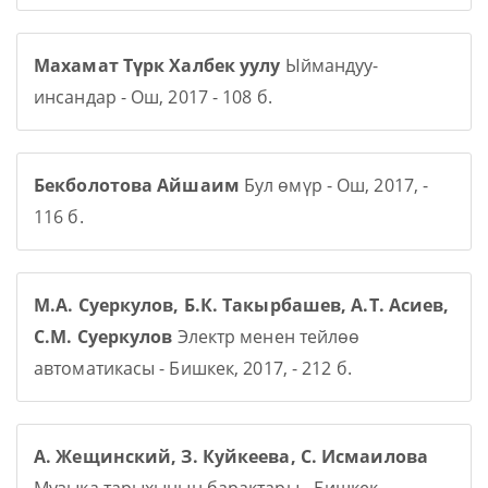
Махамат Түрк Халбек уулу
Ыймандуу-
инсандар - Ош, 2017 - 108 б.
Бекболотова Айшаим
Бул өмүр - Ош, 2017, -
116 б.
М.А. Суеркулов, Б.К. Такырбашев, А.Т. Асиев,
С.М. Суеркулов
Электр менен тейлөө
автоматикасы - Бишкек, 2017, - 212 б.
А. Жещинский, З. Куйкеева, С. Исмаилова