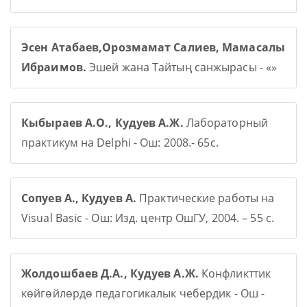
Эсен Атабаев,Орозмамат Салиев, Мамасалы
Ибраимов.
Эшей жана Тайтың санжырасы - «»
Кыбыраев А.О., Кудуев А.Ж.
Лабораторный
практикум на Delphi - Ош: 2008.- 65с.
Сопуев А., Кудуев А.
Практические работы на
Visual Basic - Ош: Изд. центр ОшГУ, 2004. – 55 с.
Жолдошбаев Д.А., Кудуев А.Ж.
Конфликттик
көйгөйлөрдө педагогикалык чебердик - Ош -