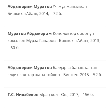
Абдыкерим Муратов
Үч жүз жаңылмач -
Бишкек: «Айат», 2014, – 72 б.
Муратов Абдыкерим
Көпөлөктөр өрөөнүн
көксөгөн Мурза Гапаров - Бишкек: «Айат», 2013,
– 60 б.
Абдыкерим Муратов
Балдарга багышталган
элдик салттар жана тойлор - Бишкек, 2015, - 52 б.
Г.С. Ниязбеков
Ыраң көл - Ош, 2017, - 156 б.