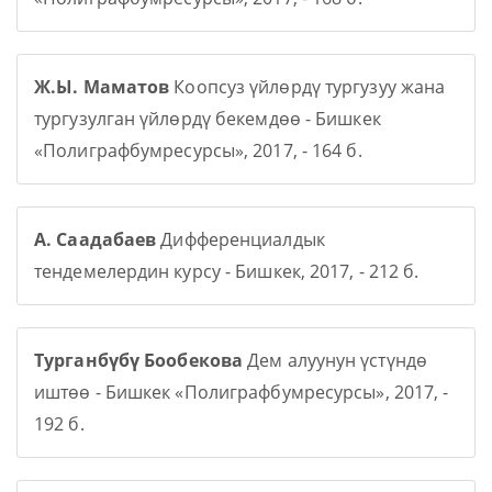
Ж.Ы. Маматов
Коопсуз үйлөрдү тургузуу жана
тургузулган үйлөрдү бекемдөө - Бишкек
«Полиграфбумресурсы», 2017, - 164 б.
А. Саадабаев
Дифференциалдык
тендемелердин курсу - Бишкек, 2017, - 212 б.
Турганбүбү Бообекова
Дем алуунун үстүндө
иштөө - Бишкек «Полиграфбумресурсы», 2017, -
192 б.