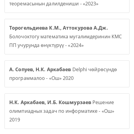
теоремасынын далилдениши - «2023»
Торогельдиева К.М., Аттокурова А.Дж.
Болочоктогу математика мугалимдеринин КМС
ПП учурунда өнүктүрүү - «2024»
А. Сопуев, Н.К. Аркабаев
Delphi чөйрөсүндө
программалоо - «Ош» 2020
Н.К. Аркабаев, И.Б. Кошмурзаев
Решение
олимпиадных задач по информатике - «Ош»
2019