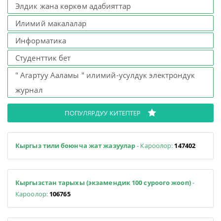
Элдик жана көркөм адабияттар
Илимий макалалар
Информатика
Студенттик бет
" Агартуу Ааламы " илимий-усулдук электрондук
журнал
ПОПУЛЯРДУУ КИТЕПТЕР
Кыргыз тили боюнча жат жазуулар
- Кароолор:
147402
Кыргызстан тарыхы (экзамендик 100 суроого жооп)
-
Кароолор:
106765