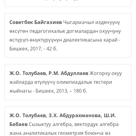
Советбек Байгазиев
Чыгармачыл изденүүнү
өксүтөн педагогикалык догмалардан окуучуну
өстүрүп-өнүктүрүүнүн диалектикасына карай -
Бишкек, 2017, - 42 б.
Ж.О. Толубаев, Р.М. Абдуллаев
Жогорку окуу
жайларда өтүлүүчү олимпиадалык тестери
жыйнагы - Бишкек, 2013, – 180 б.
Ж.О. Толубаев, З.Х. Абдурахманова, Ш.И.
Бабаев
Сызыктуу алгебра, вектордук алгебра
жана аналитикалык геометрия боюнча өз