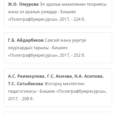
Ж.О. Омурова
Эл аралык мамиленин теориясы
жана эл аралык уюмдар - Бишкек
«Полиграфбумресурсы», 2017, - 224 б.
Г.Б. Айдарбеков
Саясий жана укуктук
окуулардын тарыхы - Бишкек
«Полиграфбумресурсы», 2017, - 252 б.
А.С. Раимкулова, Г.С. Акиева, Н.А. Асипова,
Т.С. Сатыбекова
Жогорку мектептин
педагогикасы - Бишкек «Полиграфбумресурсы»,
2017, - 208 б.