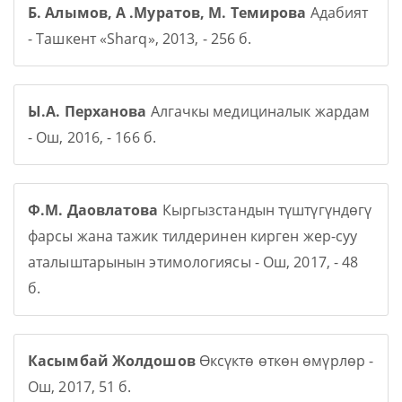
Б. Алымов, А .Муратов, М. Темирова
Адабият
- Ташкент «Sharq», 2013, - 256 б.
Ы.А. Перханова
Алгачкы медициналык жардам
- Ош, 2016, - 166 б.
Ф.М. Даовлатова
Кыргызстандын түштүгүндөгү
фарсы жана тажик тилдеринен кирген жер-суу
аталыштарынын этимологиясы - Ош, 2017, - 48
б.
Касымбай Жолдошов
Өксүктө өткөн өмүрлөр -
Ош, 2017, 51 б.