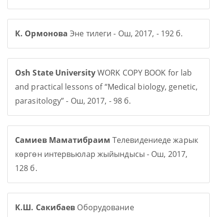
К. Ормонова
Эне тилеги - Ош, 2017, - 192 б.
Osh State University
WORK COPY BOOK for lab
and practical lessons of “Medical biology, genetic,
parasitology” - Ош, 2017, - 98 б.
Самиев Маматибраим
Телевидениеде жарык
көргөн интервьюлар жыйындысы - Ош, 2017,
128 б.
К.Ш. Сакибаев
Оборудование