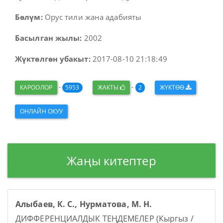
Бөлүм:
Орус тили жана адабияты
Басылган жылы:
2002
Жүктөлгөн убакыт:
2017-08-10 21:18:49
-
-
КАРООЛОР
5953
ЖАКТЫ
2
ЖҮКТӨӨ
ОНЛАЙН ОКУУ
Жаңы китептер
Алыбаев, К. С., Нурматова, М. Н.
ДИФФЕРЕНЦИАЛДЫК ТЕҢДЕМЕЛЕР (Кыргыз /