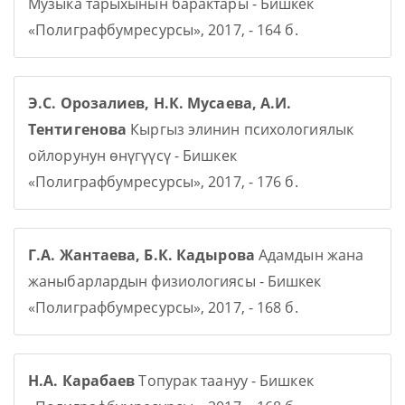
Музыка тарыхынын барактары - Бишкек
«Полиграфбумресурсы», 2017, - 164 б.
Э.С. Орозалиев, Н.К. Мусаева, А.И.
Тентигенова
Кыргыз элинин психологиялык
ойлорунун өнүгүүсү - Бишкек
«Полиграфбумресурсы», 2017, - 176 б.
Г.А. Жантаева, Б.К. Кадырова
Адамдын жана
жаныбарлардын физиологиясы - Бишкек
«Полиграфбумресурсы», 2017, - 168 б.
Н.А. Карабаев
Топурак таануу - Бишкек