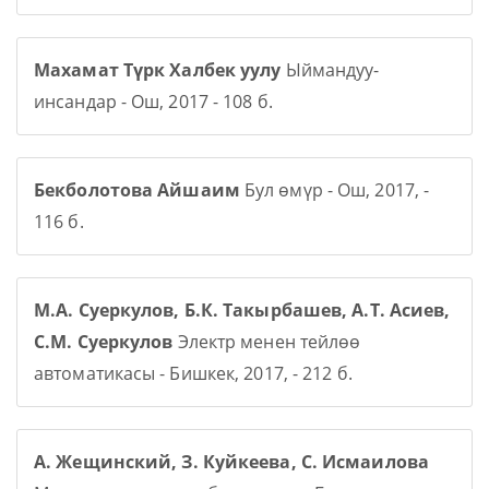
Махамат Түрк Халбек уулу
Ыймандуу-
инсандар - Ош, 2017 - 108 б.
Бекболотова Айшаим
Бул өмүр - Ош, 2017, -
116 б.
М.А. Суеркулов, Б.К. Такырбашев, А.Т. Асиев,
С.М. Суеркулов
Электр менен тейлөө
автоматикасы - Бишкек, 2017, - 212 б.
А. Жещинский, З. Куйкеева, С. Исмаилова