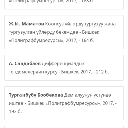
«Полиграфбумресурсы», 2017, - 168 б.
Ж.Ы. Маматов
Коопсуз үйлөрдү тургузуу жана
тургузулган үйлөрдү бекемдөө - Бишкек
«Полиграфбумресурсы», 2017, - 164 б.
А. Саадабаев
Дифференциалдык
тендемелердин курсу - Бишкек, 2017, - 212 б.
Турганбүбү Бообекова
Дем алуунун үстүндө
иштөө - Бишкек «Полиграфбумресурсы», 2017, -
192 б.