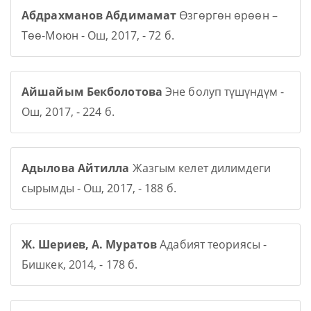
Абдрахманов Абдимамат
Өзгөргөн өрөөн –
Төө-Моюн - Ош, 2017, - 72 б.
Айшайым Бекболотова
Эне болуп түшүндүм -
Ош, 2017, - 224 б.
Адылова Айтилла
Жазгым келет дилимдеги
сырымды - Ош, 2017, - 188 б.
Ж. Шериев, А. Муратов
Адабият теориясы -
Бишкек, 2014, - 178 б.