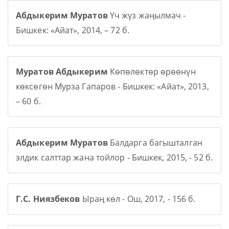
Абдыкерим Муратов
Үч жүз жаңылмач -
Бишкек: «Айат», 2014, – 72 б.
Муратов Абдыкерим
Көпөлөктөр өрөөнүн
көксөгөн Мурза Гапаров - Бишкек: «Айат», 2013,
– 60 б.
Абдыкерим Муратов
Балдарга багышталган
элдик салттар жана тойлор - Бишкек, 2015, - 52 б.
Г.С. Ниязбеков
Ыраң көл - Ош, 2017, - 156 б.