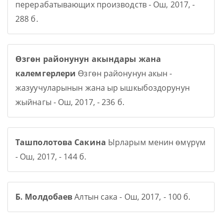
перерабатывающих производств - Ош, 2017, -
288 б.
Өзгөн районунун акындары жана
калемгерлери
Өзгөн районунун акын -
жазуучуларынын жана ыр ышкыбоздорунун
жыйнагы - Ош, 2017, - 236 б.
Ташполотова Сакина
Ырларым менин өмүрүм
- Ош, 2017, - 144 б.
Б. Молдобаев
Алтын сака - Ош, 2017, - 100 б.