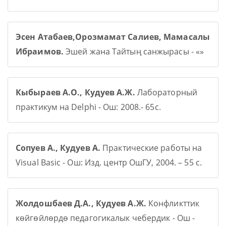
Эсен Атабаев,Орозмамат Салиев, Мамасалы
Ибраимов.
Эшей жана Тайтың санжырасы - «»
Кыбыраев А.О., Кудуев А.Ж.
Лабораторный
практикум на Delphi - Ош: 2008.- 65с.
Сопуев А., Кудуев А.
Практические работы на
Visual Basic - Ош: Изд. центр ОшГУ, 2004. – 55 с.
Жолдошбаев Д.А., Кудуев А.Ж.
Конфликттик
көйгөйлөрдө педагогикалык чебердик - Ош -