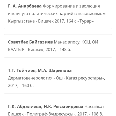
Г. А. Анарбаева
Формирование и эволюция
института политических партий в независимом
Кыргызстане - Бишкек 2017, 164 с «Турар»
Советбек Байгазиев
Манас эпосу, КОШОЙ
БААТЫР - Бишкек, 2017, - 148 б.
Т.Т. Тойчиев, М.А. Шарипова
Дерматовенерология - Ош «Кагаз ресурстары»,
2017, - 160 б.
Г.К. Абдалиева, Н.К. Рысмендеева
Насыйкат -
Бишкек «Полиграф-бумресурсы», 2017, - 108 б.