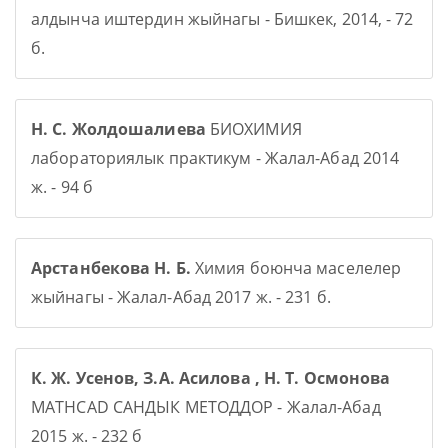
алдынча иштердин жыйнагы - Бишкек, 2014, - 72
б.
Н. С. Жолдошалиева
БИОХИМИЯ
лабораториялык практикум - Жалал-Абад 2014
ж. - 94 б
Арстанбекова Н. Б.
Химия боюнча маселелер
жыйнагы - Жалал-Абад 2017 ж. - 231 б.
К. Ж. Усенов, З.А. Асилова , Н. Т. Осмонова
MATHCAD САНДЫК МЕТОДДОР - Жалал-Абад
2015 ж. - 232 б