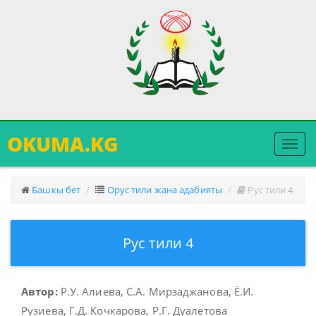
OKUMA.KG
Меню
ачуу
Башкы бет
Орус тили жана адабияты
Рус тили 4
Рус тили 4
Автор:
Р.У. Алиева, С.А. Мирзаджанова, Ё.И.
Рузиева, Г.Д. Кочкарова, Р.Г. Дуалетова