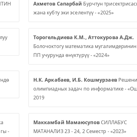
ПТИН
Ахметов Сапарбай
Бурчтун трисектриса
жана кубту эки эселентүү - «2025»
луу
Торогельдиева К.М., Аттокурова А.Дж.
Болочоктогу математика мугалимдерини
ПП учурунда өнүктүрүү - «2024»
үндө
Н.К. Аркабаев, И.Б. Кошмурзаев
Решени
олимпиадных задач по информатике - «О
2019
ка
Маккамбай Мамаюсупов
СИЛЛАБУС
гы -
МАТАНАЛИЗ 23 - 24, 2 Семестр - «2023»