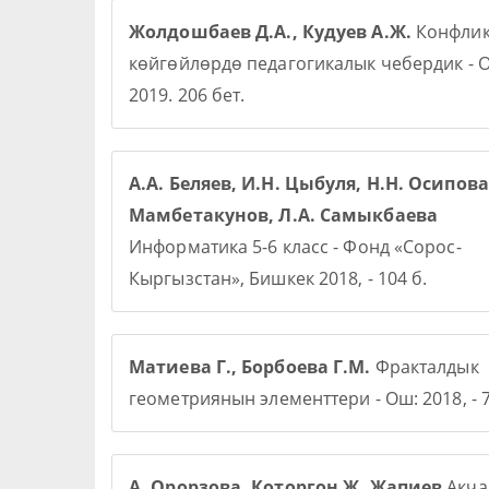
Жолдошбаев Д.А., Кудуев А.Ж.
Конфлик
көйгөйлөрдө педагогикалык чебердик - О
2019. 206 бет.
А.А. Беляев, И.Н. Цыбуля, Н.Н. Осипова,
Мамбетакунов, Л.А. Самыкбаева
Информатика 5-6 класс - Фонд «Сорос-
Кыргызстан», Бишкек 2018, - 104 б.
Матиева Г., Борбоева Г.М.
Фракталдык
геометриянын элементтери - Ош: 2018, - 7
А. Орорзова. Которгон Ж. Жапиев
Акча 