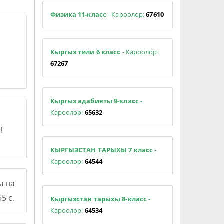
Физика 11-класс
- Кароолор:
67610
Кыргыз тили 6 класс
- Кароолор:
67267
Кыргыз адабияты 9-класс
-
Кароолор:
65632
ң
КЫРГЫЗСТАН ТАРЫХЫ 7 класс
-
Кароолор:
64544
ы на
5 с.
Кыргызстан тарыхы 8-класс
-
Кароолор:
64534