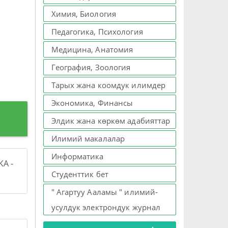
Химия, Биология
Педагогика, Психология
Медицина, Анатомия
География, Зоология
Тарых жана коомдук илимдер
Экономика, Финансы
Элдик жана көркөм адабияттар
Илимий макалалар
Информатика
А -
Студенттик бет
" Агартуу Ааламы " илимий-
усулдук электрондук журнал