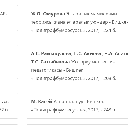
АР-
Ж.О. Омурова
Эл аралык мамиленин
теориясы жана эл аралык уюмдар - Бишке
«Полиграфбумресурсы», 2017, - 224 б.
А.С. Раимкулова, Г.С. Акиева, Н.А. Асип
Т.С. Сатыбекова
Жогорку мектептин
педагогикасы - Бишкек
«Полиграфбумресурсы», 2017, - 208 б.
ыхы -
М. Касей
Аспап таануу - Бишкек
2 б.
«Полиграфбумресурсы», 2017, - 248 б.