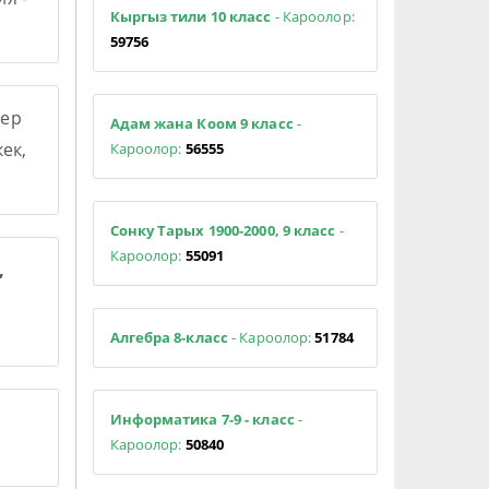
Кыргыз тили 10 класс
- Кароолор:
59756
ер
Адам жана Коом 9 класс
-
ек,
Кароолор:
56555
Сонку Тарых 1900-2000, 9 класс
-
Кароолор:
55091
,
Алгебра 8-класс
- Кароолор:
51784
Информатика 7-9 - класс
-
Кароолор:
50840