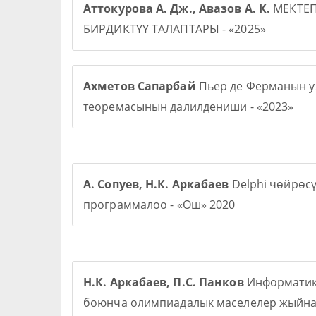
Аттокурова А. Дж., Авазов А. К.
МЕКТЕ
БИРДИКТҮҮ ТАЛАПТАРЫ - «2025»
Ахметов Сапарбай
Пьер де Ферманын у
теоремасынын далилдениши - «2023»
А. Сопуев, Н.К. Аркабаев
Delphi чөйрөс
программалоо - «Ош» 2020
Н.К. Аркабаев, П.С. Панков
Информати
боюнча олимпиадалык маселелер жыйна