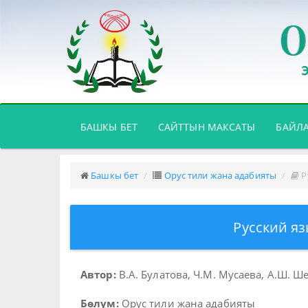
(CURRENT)
БАШКЫ БЕТ
САЙТТЫН МАКСАТЫ
БАЙЛ
Башкы бет
Орус тили жана адабияты
Р
Русский яз
Автор:
В.А. Булатова, Ч.М. Мусаева, А.Ш. 
Бөлүм:
Орус тили жана адабияты