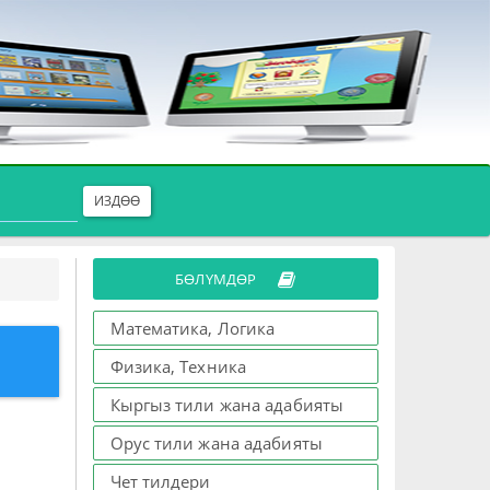
ИЗДӨӨ
БӨЛҮМДӨР
Математика, Логика
Физика, Техника
Кыргыз тили жана адабияты
Орус тили жана адабияты
Чет тилдери