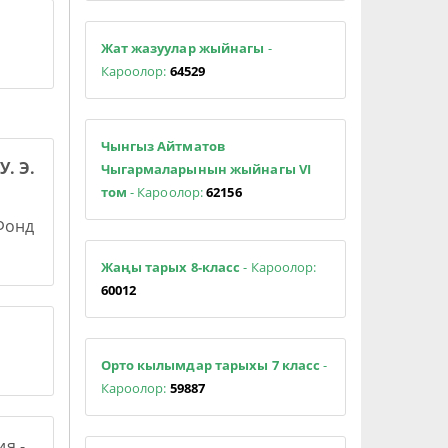
Жат жазуулар жыйнагы
-
Кароолор:
64529
Чынгыз Айтматов
У. Э.
Чыгармаларынын жыйнагы VI
том
- Кароолор:
62156
 Фонд
Жаңы тарых 8-класс
- Кароолор:
60012
Орто кылымдар тарыхы 7 класс
-
Кароолор:
59887
я -