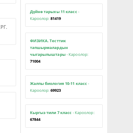
Дүйнө тарыхы 11 класс
-
Кароолор:
81419
РГ.
ФИЗИКА. Тесттик
тапшырмалардын
чыгарылыштары
- Кароолор:
71004
Жалпы биология 10-11 класс
-
Кароолор:
69923
Кыргыз тили 7 класс
- Кароолор:
67844