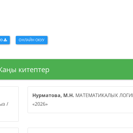
ӨӨ
ОНЛАЙН ОКУУ
Жаңы китептер
Нурматова, М.Н.
МАТЕМАТИКАЛЫК ЛОГИК
з /
«2026»