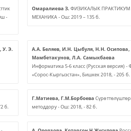
ттик
Омаралиева З.
ФИЗИКАЛЫК ПРАКТИКУМ
ш -
МЕХАНИКА - Ош: 2019 – 135 б.
 У. Э.
А.А. Беляев, И.Н. Цыбуля, Н.Н. Осипова, 
Мамбетакунов, Л.А. Самыкбаева
Информатика 5-6 класс (Русская версия) -
«Сорос-Кыргызстан», Бишкек 2018, - 205 б.
Г.Матиева, Г.М.Борбоева
Сүрөттөлүштөр
2 б.
методдору - Ош: 2018, - 82 б.
-
А. Орорзова. Которгон Н.Жусупова
Росси