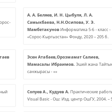
А. А. Беляев, И. Н. Цыбуля, Л. А.
Сорос-
Самыкбаева, Н.Н.Осипова, У. Э.
Мамбетакунов
Информатика 5-6 - класс -
«Сорос-Кыргызстан» Фонду, 2020 – 205 б.
таев
Эсен Атабаев,Орозмамат Салиев,
Мамасалы Ибраимов.
Эшей жана Тайты
санжырасы - «»
рный
Сопуев А., Кудуев А.
Практические работ
Visual Basic - Ош: Изд. центр ОшГУ, 2004. – 5