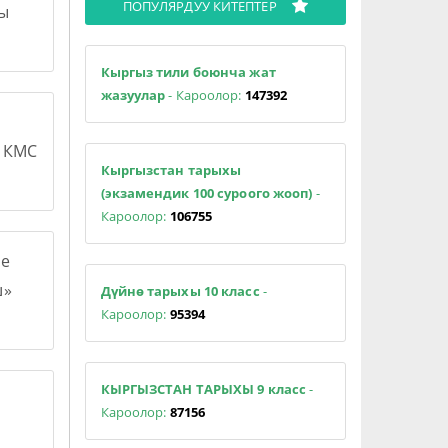
ПОПУЛЯРДУУ КИТЕПТЕР
сы
Кыргыз тили боюнча жат
жазуулар
- Кароолор:
147392
н КМС
Кыргызстан тарыхы
(экзамендик 100 суроого жооп)
-
Кароолор:
106755
е
ш»
Дүйнө тарыхы 10 класс
-
Кароолор:
95394
КЫРГЫЗСТАН ТАРЫХЫ 9 класс
-
Кароолор:
87156