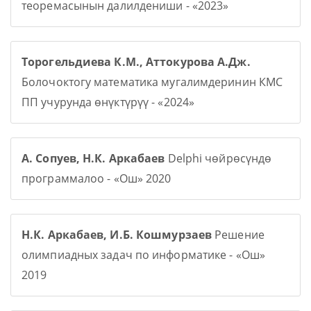
теоремасынын далилдениши - «2023»
Торогельдиева К.М., Аттокурова А.Дж.
Болочоктогу математика мугалимдеринин КМС
ПП учурунда өнүктүрүү - «2024»
А. Сопуев, Н.К. Аркабаев
Delphi чөйрөсүндө
программалоо - «Ош» 2020
Н.К. Аркабаев, И.Б. Кошмурзаев
Решение
олимпиадных задач по информатике - «Ош»
2019