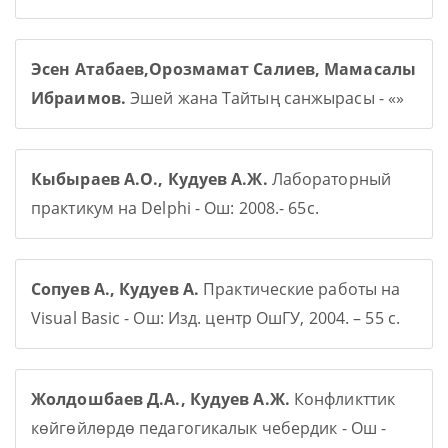
Эсен Атабаев,Орозмамат Салиев, Мамасалы
Ибраимов.
Эшей жана Тайтың санжырасы - «»
Кыбыраев А.О., Кудуев А.Ж.
Лабораторный
практикум на Delphi - Ош: 2008.- 65с.
Сопуев А., Кудуев А.
Практические работы на
Visual Basic - Ош: Изд. центр ОшГУ, 2004. – 55 с.
Жолдошбаев Д.А., Кудуев А.Ж.
Конфликттик
көйгөйлөрдө педагогикалык чебердик - Ош -