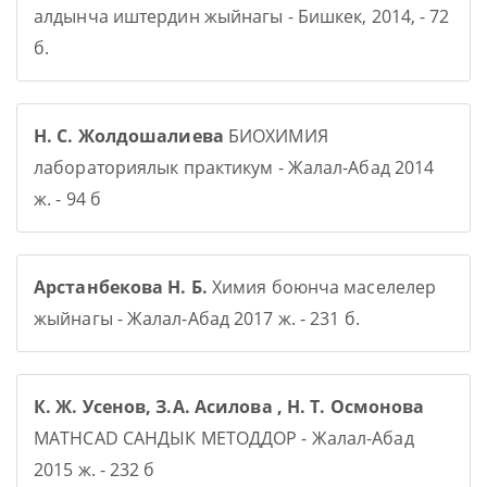
алдынча иштердин жыйнагы - Бишкек, 2014, - 72
б.
Н. С. Жолдошалиева
БИОХИМИЯ
лабораториялык практикум - Жалал-Абад 2014
ж. - 94 б
Арстанбекова Н. Б.
Химия боюнча маселелер
жыйнагы - Жалал-Абад 2017 ж. - 231 б.
К. Ж. Усенов, З.А. Асилова , Н. Т. Осмонова
MATHCAD САНДЫК МЕТОДДОР - Жалал-Абад
2015 ж. - 232 б