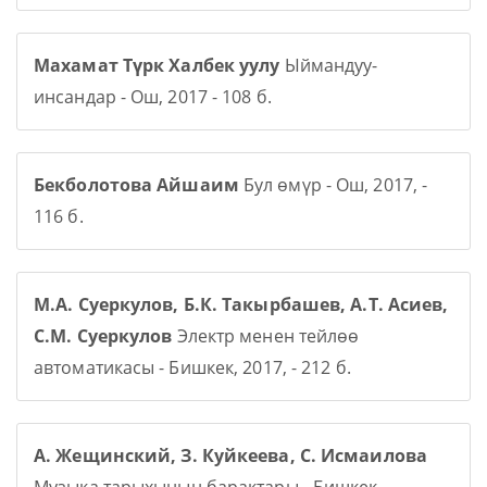
Махамат Түрк Халбек уулу
Ыймандуу-
инсандар - Ош, 2017 - 108 б.
Бекболотова Айшаим
Бул өмүр - Ош, 2017, -
116 б.
М.А. Суеркулов, Б.К. Такырбашев, А.Т. Асиев,
С.М. Суеркулов
Электр менен тейлөө
автоматикасы - Бишкек, 2017, - 212 б.
А. Жещинский, З. Куйкеева, С. Исмаилова