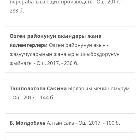
перерабатывающих производств - Ош, 2017, -
288 б.
Өзгөн районунун акындары жана
калемгерлери
Өзгөн районунун акын -
жазуучуларынын жана ыр ышкыбоздорунун
жыйнагы - Ош, 2017, - 236 б.
Ташполотова Сакина
Ырларым менин өмүрүм
- Ош, 2017, - 144 б.
Б. Молдобаев
Алтын сака - Ош, 2017, - 100 б.