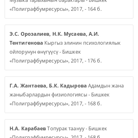
Музыка тарыхынын барактары - Бишкек
«Полиграфбумресурсы», 2017, - 164 б.
Э.С. Орозалиев, Н.К. Мусаева, А.И.
Тентигенова
Кыргыз элинин психологиялык
ойлорунун өнүгүүсү - Бишкек
«Полиграфбумресурсы», 2017, - 176 б.
Г.А. Жантаева, Б.К. Кадырова
Адамдын жана
жаныбарлардын физиологиясы - Бишкек
«Полиграфбумресурсы», 2017, - 168 б.
Н.А. Карабаев
Топурак таануу - Бишкек
«Полиграфбумресурсы», 2017, - 168 б.