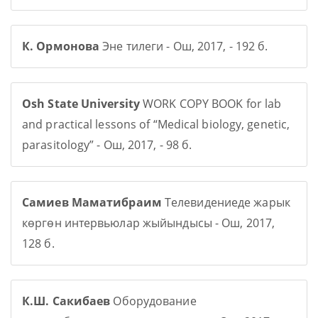
К. Ормонова
Эне тилеги - Ош, 2017, - 192 б.
Osh State University
WORK COPY BOOK for lab
and practical lessons of “Medical biology, genetic,
parasitology” - Ош, 2017, - 98 б.
Самиев Маматибраим
Телевидениеде жарык
көргөн интервьюлар жыйындысы - Ош, 2017,
128 б.
К.Ш. Сакибаев
Оборудование