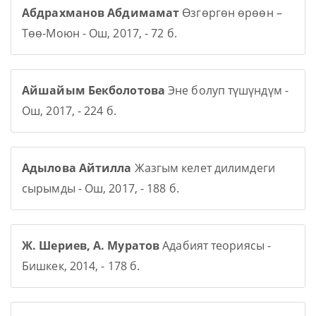
Абдрахманов Абдимамат
Өзгөргөн өрөөн –
Төө-Моюн - Ош, 2017, - 72 б.
Айшайым Бекболотова
Эне болуп түшүндүм -
Ош, 2017, - 224 б.
Адылова Айтилла
Жазгым келет дилимдеги
сырымды - Ош, 2017, - 188 б.
Ж. Шериев, А. Муратов
Адабият теориясы -
Бишкек, 2014, - 178 б.