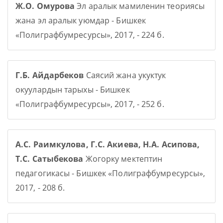
Ж.О. Омурова
Эл аралык мамиленин теориясы
жана эл аралык уюмдар - Бишкек
«Полиграфбумресурсы», 2017, - 224 б.
Г.Б. Айдарбеков
Саясий жана укуктук
окуулардын тарыхы - Бишкек
«Полиграфбумресурсы», 2017, - 252 б.
А.С. Раимкулова, Г.С. Акиева, Н.А. Асипова,
Т.С. Сатыбекова
Жогорку мектептин
педагогикасы - Бишкек «Полиграфбумресурсы»,
2017, - 208 б.