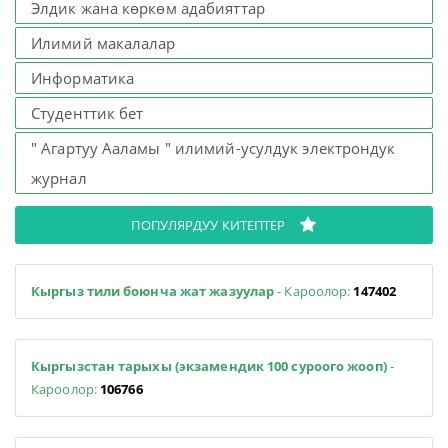
Элдик жана көркөм адабияттар
Илимий макалалар
Информатика
Студенттик бет
" Агартуу Ааламы " илимий-усулдук электрондук
журнал
ПОПУЛЯРДУУ КИТЕПТЕР
Кыргыз тили боюнча жат жазуулар
- Кароолор:
147402
Кыргызстан тарыхы (экзамендик 100 суроого жооп)
-
Кароолор:
106766