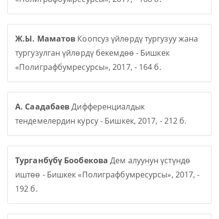
Ж.Ы. Маматов
Коопсуз үйлөрдү тургузуу жана
тургузулган үйлөрдү бекемдөө - Бишкек
«Полиграфбумресурсы», 2017, - 164 б.
А. Саадабаев
Дифференциалдык
тендемелердин курсу - Бишкек, 2017, - 212 б.
Турганбүбү Бообекова
Дем алуунун үстүндө
иштөө - Бишкек «Полиграфбумресурсы», 2017, -
192 б.