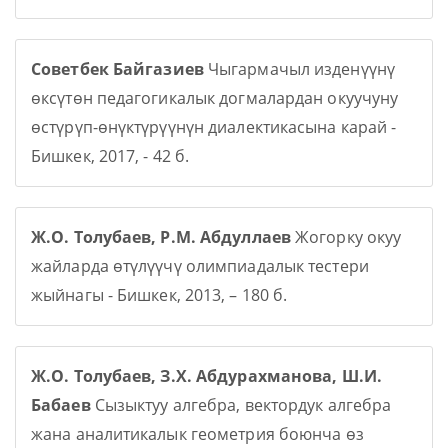
Советбек Байгазиев
Чыгармачыл изденүүнү
өксүтөн педагогикалык догмалардан окуучуну
өстүрүп-өнүктүрүүнүн диалектикасына карай -
Бишкек, 2017, - 42 б.
Ж.О. Толубаев, Р.М. Абдуллаев
Жогорку окуу
жайларда өтүлүүчү олимпиадалык тестери
жыйнагы - Бишкек, 2013, – 180 б.
Ж.О. Толубаев, З.Х. Абдурахманова, Ш.И.
Бабаев
Сызыктуу алгебра, вектордук алгебра
жана аналитикалык геометрия боюнча өз