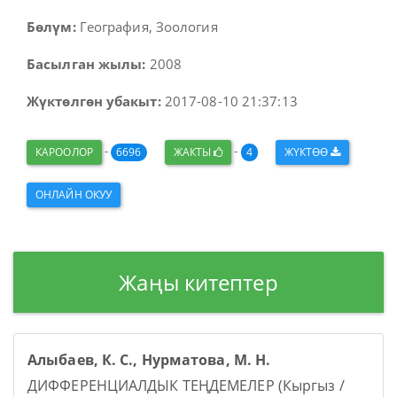
Бөлүм:
География, Зоология
Басылган жылы:
2008
Жүктөлгөн убакыт:
2017-08-10 21:37:13
-
-
КАРООЛОР
6696
ЖАКТЫ
4
ЖҮКТӨӨ
ОНЛАЙН ОКУУ
Жаңы китептер
Алыбаев, К. С., Нурматова, М. Н.
ДИФФЕРЕНЦИАЛДЫК ТЕҢДЕМЕЛЕР (Кыргыз /