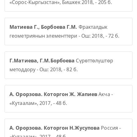
«Сорос-Кыргызстан», Бишкек 2018, - 205 б.
Матиева Г., Борбоева Г.М.
Фракталдык
геометриянын элементтери - Ош: 2018, - 72 б.
Г.Матиева, Г.М.Борбоева
Сүрөттөлүштөр
методдору - Ош: 2018, - 82 б.
А. Орорзова. Которгон Ж. Жапиев
Акча -
«Кутаалам», 2017, - 48 б.
А. Орорзова. Которгон Н.Жусупова
Россия -
«Кутаалам», 2017, - 48 б.