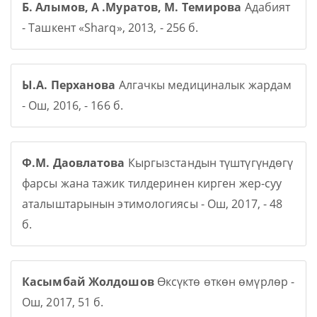
Б. Алымов, А .Муратов, М. Темирова
Адабият
- Ташкент «Sharq», 2013, - 256 б.
Ы.А. Перханова
Алгачкы медициналык жардам
- Ош, 2016, - 166 б.
Ф.М. Даовлатова
Кыргызстандын түштүгүндөгү
фарсы жана тажик тилдеринен кирген жер-суу
аталыштарынын этимологиясы - Ош, 2017, - 48
б.
Касымбай Жолдошов
Өксүктө өткөн өмүрлөр -
Ош, 2017, 51 б.