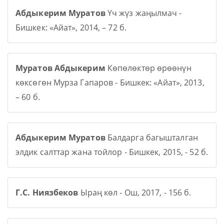
Абдыкерим Муратов
Үч жүз жаңылмач -
Бишкек: «Айат», 2014, – 72 б.
Муратов Абдыкерим
Көпөлөктөр өрөөнүн
көксөгөн Мурза Гапаров - Бишкек: «Айат», 2013,
– 60 б.
Абдыкерим Муратов
Балдарга багышталган
элдик салттар жана тойлор - Бишкек, 2015, - 52 б.
Г.С. Ниязбеков
Ыраң көл - Ош, 2017, - 156 б.