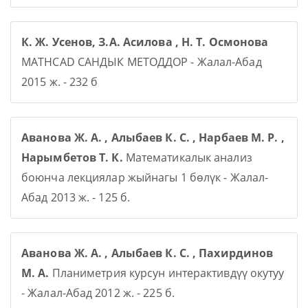
К. Ж. Усенов, З.А. Асилова , Н. Т. Осмонова
MATHCAD САНДЫК МЕТОДДОР - Жалал-Абад
2015 ж. - 232 б
Аванова Ж. А. , Алыбаев К. С. , Нарбаев М. Р. ,
Нарымбетов Т. К.
Математикалык анализ
боюнча лекциялар жыйнагы 1 бөлүк - Жалал-
Абад 2013 ж. - 125 б.
Аванова Ж. А. , Алыбаев К. С. , Пахирдинов
М. А.
Планиметрия курсун интерактивдүү окутуу
- Жалал-Абад 2012 ж. - 225 б.