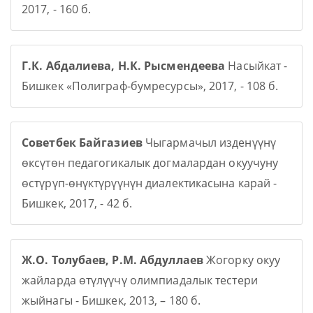
2017, - 160 б.
Г.К. Абдалиева, Н.К. Рысмендеева
Насыйкат -
Бишкек «Полиграф-бумресурсы», 2017, - 108 б.
Советбек Байгазиев
Чыгармачыл изденүүнү
өксүтөн педагогикалык догмалардан окуучуну
өстүрүп-өнүктүрүүнүн диалектикасына карай -
Бишкек, 2017, - 42 б.
Ж.О. Толубаев, Р.М. Абдуллаев
Жогорку окуу
жайларда өтүлүүчү олимпиадалык тестери
жыйнагы - Бишкек, 2013, – 180 б.