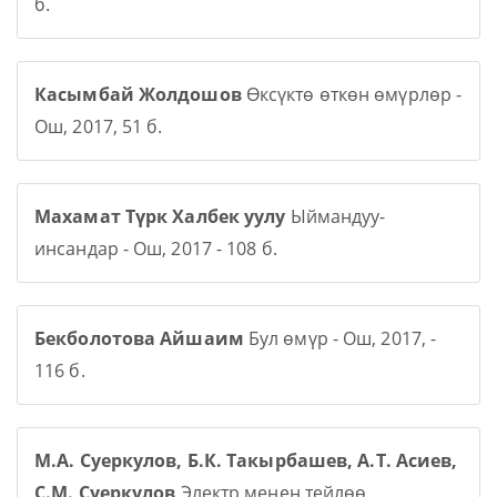
б.
Касымбай Жолдошов
Өксүктө өткөн өмүрлөр -
Ош, 2017, 51 б.
Махамат Түрк Халбек уулу
Ыймандуу-
инсандар - Ош, 2017 - 108 б.
Бекболотова Айшаим
Бул өмүр - Ош, 2017, -
116 б.
М.А. Суеркулов, Б.К. Такырбашев, А.Т. Асиев,
С.М. Суеркулов
Электр менен тейлөө