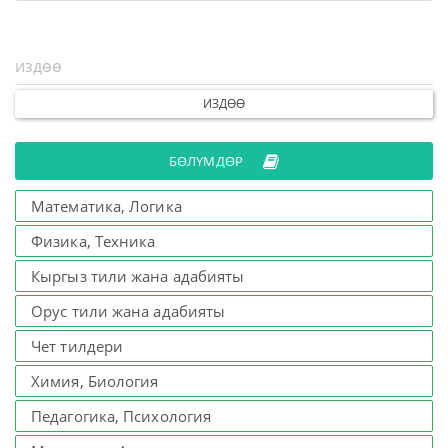
ИЗДӨӨ
БӨЛҮМДӨР
Математика, Логика
Физика, Техника
Кыргыз тили жана адабияты
Орус тили жана адабияты
Чет тилдери
Химия, Биология
Педагогика, Психология