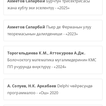
Ахметов Сапарбай
Бурчтун трисектрисасы
жана кубту эки эселентүү - «2025»
Ахметов Сапарбай
Пьер де Ферманын улуу
теоремасынын далилдениши - «2023»
Торогельдиева К.М., Аттокурова А.Дж.
Болочоктогу математика мугалимдеринин КМС
ПП учурунда өнүктүрүү - «2024»
А. Сопуев, Н.К. Аркабаев
Delphi чөйрөсүндө
программалоо - «Ош» 2020