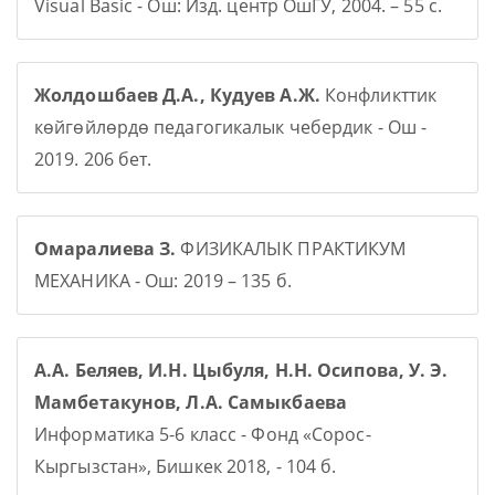
Visual Basic - Ош: Изд. центр ОшГУ, 2004. – 55 с.
Жолдошбаев Д.А., Кудуев А.Ж.
Конфликттик
көйгөйлөрдө педагогикалык чебердик - Ош -
2019. 206 бет.
Омаралиева З.
ФИЗИКАЛЫК ПРАКТИКУМ
МЕХАНИКА - Ош: 2019 – 135 б.
А.А. Беляев, И.Н. Цыбуля, Н.Н. Осипова, У. Э.
Мамбетакунов, Л.А. Самыкбаева
Информатика 5-6 класс - Фонд «Сорос-
Кыргызстан», Бишкек 2018, - 104 б.