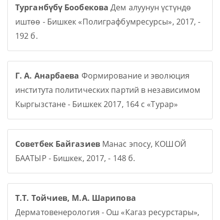
Турганбүбү Бообекова
Дем алуунун үстүндө
иштөө - Бишкек «Полиграфбумресурсы», 2017, -
192 б.
Г. А. Анарбаева
Формирование и эволюция
института политических партий в независимом
Кыргызстане - Бишкек 2017, 164 с «Турар»
Советбек Байгазиев
Манас эпосу, КОШОЙ
БААТЫР - Бишкек, 2017, - 148 б.
Т.Т. Тойчиев, М.А. Шарипова
Дерматовенерология - Ош «Кагаз ресурстары»,