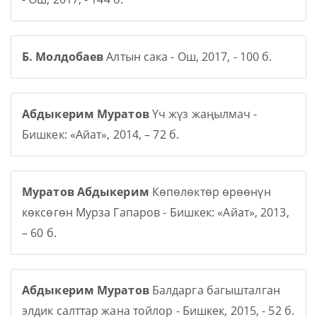
Б. Молдобаев
Алтын сака - Ош, 2017, - 100 б.
Абдыкерим Муратов
Үч жүз жаңылмач -
Бишкек: «Айат», 2014, – 72 б.
Муратов Абдыкерим
Көпөлөктөр өрөөнүн
көксөгөн Мурза Гапаров - Бишкек: «Айат», 2013,
– 60 б.
Абдыкерим Муратов
Балдарга багышталган
элдик салттар жана тойлор - Бишкек, 2015, - 52 б.