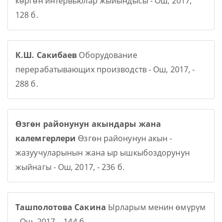
көргөн интервьюлар жыйындысы - Ош, 2017,
128 б.
К.Ш. Сакибаев
Оборудование
перерабатывающих производств - Ош, 2017, -
288 б.
Өзгөн районунун акындары жана
калемгерлери
Өзгөн районунун акын -
жазуучуларынын жана ыр ышкыбоздорунун
жыйнагы - Ош, 2017, - 236 б.
Ташполотова Сакина
Ырларым менин өмүрүм
- Ош, 2017, - 144 б.