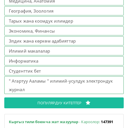
Медицина, Анатомия
География, Зоология
Тарых жана коомдук илимдер
Экономика, Финансы
Элдик жана көркөм адабияттар
Илимий макалалар
Информатика
Студенттик бет
" Агартуу Ааламы " илимий-усулдук электрондук
журнал
ПОПУЛЯРДУУ КИТЕПТЕР
Кыргыз тили боюнча жат жазуулар
- Кароолор:
147391