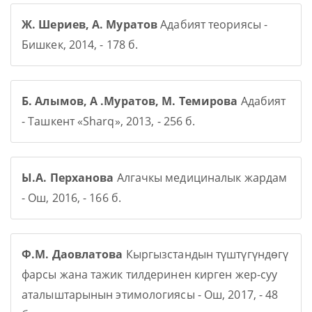
Ж. Шериев, А. Муратов
Адабият теориясы -
Бишкек, 2014, - 178 б.
Б. Алымов, А .Муратов, М. Темирова
Адабият
- Ташкент «Sharq», 2013, - 256 б.
Ы.А. Перханова
Алгачкы медициналык жардам
- Ош, 2016, - 166 б.
Ф.М. Даовлатова
Кыргызстандын түштүгүндөгү
фарсы жана тажик тилдеринен кирген жер-суу
аталыштарынын этимологиясы - Ош, 2017, - 48