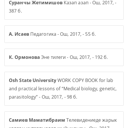
Суранчы Жетимишов
Казап азап - Ош, 2017, -
387 б.
А. Исаев
Педагогика - Ош, 2017, - 55 б.
К. Ормонова
Эне тилеги - Ош, 2017, - 192 б.
Osh State University
WORK COPY BOOK for lab
and practical lessons of “Medical biology, genetic,
parasitology” - Ош, 2017, - 98 б.
Самиев Маматибраим
Телевидениеде жарык