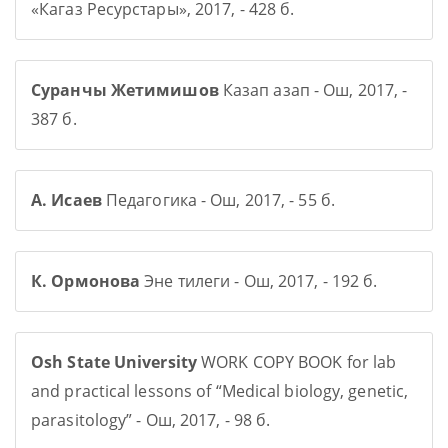
«Кагаз Ресурстары», 2017, - 428 б.
Суранчы Жетимишов
Казап азап - Ош, 2017, -
387 б.
А. Исаев
Педагогика - Ош, 2017, - 55 б.
К. Ормонова
Эне тилеги - Ош, 2017, - 192 б.
Osh State University
WORK COPY BOOK for lab
and practical lessons of “Medical biology, genetic,
parasitology” - Ош, 2017, - 98 б.