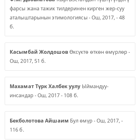
фарсы жана тажик тилдеринен кирген жер-суу
аталыштарынын этимологиясы - Ош, 2017, - 48
б.
Касымбай Жолдошов
Өксүктө өткөн өмүрлөр -
Ош, 2017, 51 б.
Махамат Түрк Халбек уулу
Ыймандуу-
инсандар - Ош, 2017 - 108 б.
Бекболотова Айшаим
Бул өмүр - Ош, 2017, -
116 б.