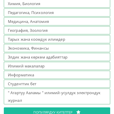
Химия, Биология
Педагогика, Психология
Медицина, Анатомия
География, Зоология
Тарых жана коомдук илимдер
Экономика, Финансы
Элдик жана көркөм адабияттар
Илимий макалалар
Информатика
Студенттик бет
" Агартуу Ааламы " илимий-усулдук электрондук
журнал
ПОПУЛЯРДУУ КИТЕПТЕР