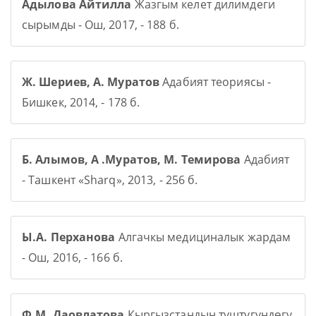
Адылова Айтилла
Жазгым келет дилимдеги
сырымды - Ош, 2017, - 188 б.
Ж. Шериев, А. Муратов
Адабият теориясы -
Бишкек, 2014, - 178 б.
Б. Алымов, А .Муратов, М. Темирова
Адабият
- Ташкент «Sharq», 2013, - 256 б.
Ы.А. Перханова
Алгачкы медициналык жардам
- Ош, 2016, - 166 б.
Ф.М. Даовлатова
Кыргызстандын түштүгүндөгү