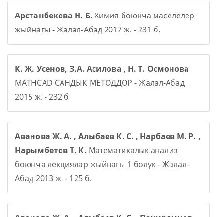
Арстанбекова Н. Б.
Химия боюнча маселелер
жыйнагы - Жалал-Абад 2017 ж. - 231 б.
К. Ж. Усенов, З.А. Асилова , Н. Т. Осмонова
MATHCAD САНДЫК МЕТОДДОР - Жалал-Абад
2015 ж. - 232 б
Аванова Ж. А. , Алыбаев К. С. , Нарбаев М. Р. ,
Нарымбетов Т. К.
Математикалык анализ
боюнча лекциялар жыйнагы 1 бөлүк - Жалал-
Абад 2013 ж. - 125 б.