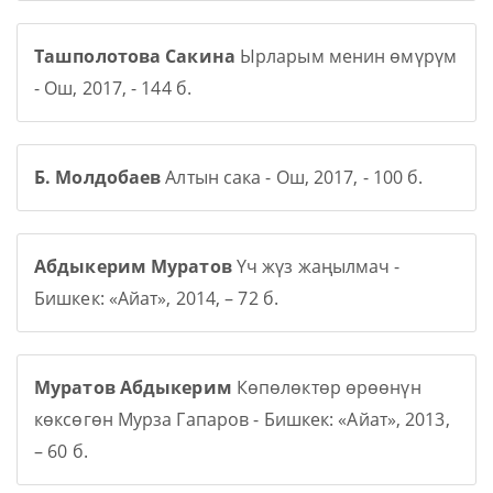
Ташполотова Сакина
Ырларым менин өмүрүм
- Ош, 2017, - 144 б.
Б. Молдобаев
Алтын сака - Ош, 2017, - 100 б.
Абдыкерим Муратов
Үч жүз жаңылмач -
Бишкек: «Айат», 2014, – 72 б.
Муратов Абдыкерим
Көпөлөктөр өрөөнүн
көксөгөн Мурза Гапаров - Бишкек: «Айат», 2013,
– 60 б.