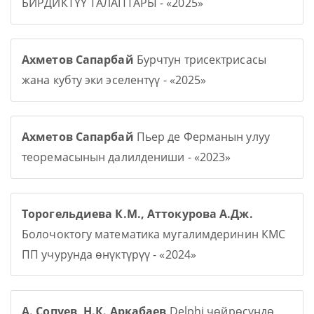
БИРДИКТҮҮ ТАЛАПТАРЫ - «2025»
Ахметов Сапарбай
Бурчтун трисектрисасы
жана кубту эки эселентүү - «2025»
Ахметов Сапарбай
Пьер де Ферманын улуу
теоремасынын далилдениши - «2023»
Торогельдиева К.М., Аттокурова А.Дж.
Болочоктогу математика мугалимдеринин КМС
ПП учурунда өнүктүрүү - «2024»
А. Сопуев, Н.К. Аркабаев
Delphi чөйрөсүндө