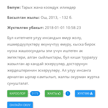
Бөлүм:
Тарых жана коомдук илимдер
Басылган жылы:
Ош, 2013, - 132 б.
Жүктөлгөн убакыт:
2018-01-01 10:58:23
Бул китепчеге улуу инсандын өмүр жолу,
ишмердүүлүктөрү өкүнүчтүү өмүрү, кыска бирок
нуска жашоосундагы эли үчүн иштеген ак
эмгектери, алган сыйлыктары, бул киши тууралуу
жазылган ар кандай эскерүүлөр, досторунун
жердештеринин эскерүүлөрү. Ал улуу инсанга
арналган ырлар камтылып, жалпы окурман журтка
сунушталат.
-
-
КАРООЛОР
5173
ЖАКТЫ
1
ЖҮКТӨӨ
ОНЛАЙН ОКУУ