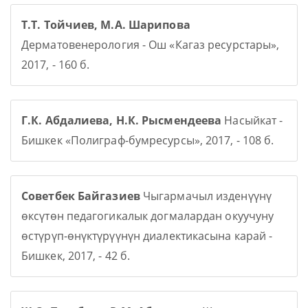
Т.Т. Тойчиев, М.А. Шарипова
Дерматовенерология - Ош «Кагаз ресурстары»,
2017, - 160 б.
Г.К. Абдалиева, Н.К. Рысмендеева
Насыйкат -
Бишкек «Полиграф-бумресурсы», 2017, - 108 б.
Советбек Байгазиев
Чыгармачыл изденүүнү
өксүтөн педагогикалык догмалардан окуучуну
өстүрүп-өнүктүрүүнүн диалектикасына карай -
Бишкек, 2017, - 42 б.