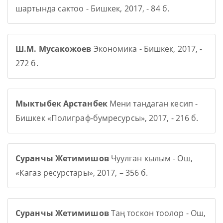
шартында сактоо - Бишкек, 2017, - 84 б.
Ш.М. Мусакожоев
Экономика - Бишкек, 2017, -
272 б.
Мыктыбек Арстанбек
Мени тандаган кесип -
Бишкек «Полиграф-бумресурсы», 2017, - 216 б.
Суранчы Жетимишов
Чуулган кылым - Ош,
«Кагаз ресурстары», 2017, – 356 б.
Суранчы Жетимишов
Таң тоскон тоолор - Ош,