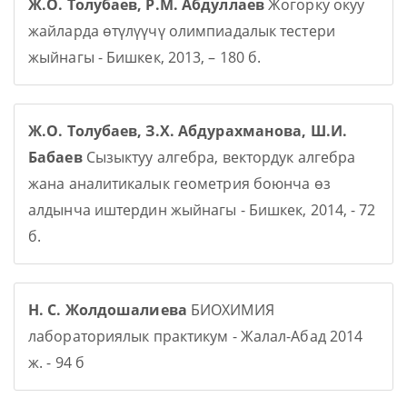
Ж.О. Толубаев, Р.М. Абдуллаев
Жогорку окуу
жайларда өтүлүүчү олимпиадалык тестери
жыйнагы - Бишкек, 2013, – 180 б.
Ж.О. Толубаев, З.Х. Абдурахманова, Ш.И.
Бабаев
Сызыктуу алгебра, вектордук алгебра
жана аналитикалык геометрия боюнча өз
алдынча иштердин жыйнагы - Бишкек, 2014, - 72
б.
Н. С. Жолдошалиева
БИОХИМИЯ
лабораториялык практикум - Жалал-Абад 2014
ж. - 94 б