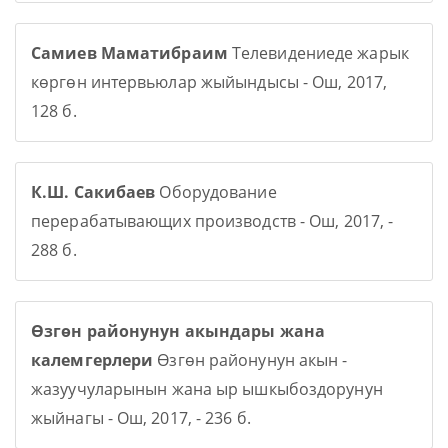
Самиев Маматибраим
Телевидениеде жарык
көргөн интервьюлар жыйындысы - Ош, 2017,
128 б.
К.Ш. Сакибаев
Оборудование
перерабатывающих производств - Ош, 2017, -
288 б.
Өзгөн районунун акындары жана
калемгерлери
Өзгөн районунун акын -
жазуучуларынын жана ыр ышкыбоздорунун
жыйнагы - Ош, 2017, - 236 б.