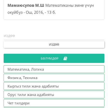
Мамаюсупов М.Ш
Математиканы эмне үчүн
окуйбуз - Ош, 2016, - 13 б.
ИЗДӨӨ
БӨЛҮМДӨР
Математика, Логика
Физика, Техника
Кыргыз тили жана адабияты
Орус тили жана адабияты
Чет тилдери