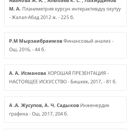
Аванова Ж. А. , Алыбаев К. С. , Пахирдинов
М. А.
Планиметрия курсун интерактивдүү окутуу
- Жалал-Абад 2012 ж. - 225 б.
Р.М Мырзаибраимов
Финансовый анализ -
Ош, 2016, - 44 б.
А. А. Исманова
ХОРОШАЯ ПРЕЗЕНТАЦИЯ -
НАСТОЯЩЕЕ ИСКУССТВО - Бишкек, 2017, - 81 б.
А .А. Жусупов, А. Ч. Садыков
Инженердик
графика - Ош, 2017, 204 б.