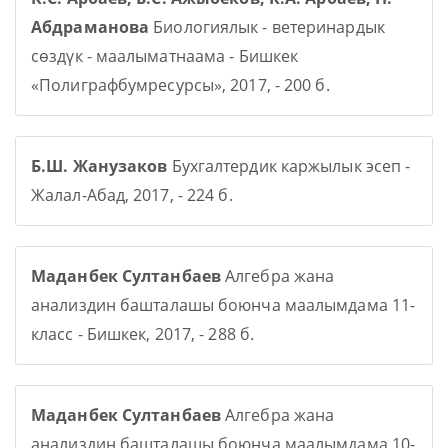
Абдраманова
Биологиялык - ветеринардык
сөздүк - маалыматнаама - Бишкек
«Полиграфбумресурсы», 2017, - 200 б.
Б.Ш. Жанузаков
Бухгалтердик каржылык эсеп -
Жалал-Абад, 2017, - 224 б.
Маданбек Султанбаев
Алгебра жана
анализдин башталашы боюнча маалымдама 11-
класс - Бишкек, 2017, - 288 б.
Маданбек Султанбаев
Алгебра жана
анализдин башталашы боюнча маалымдама 10-