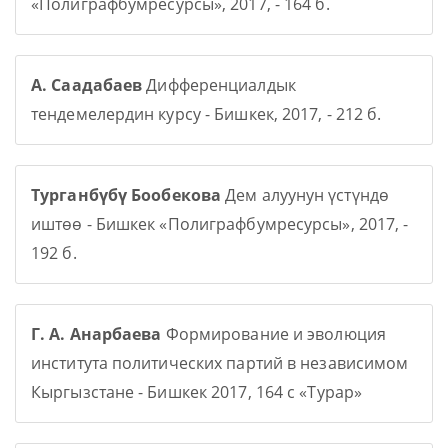
«Полиграфбумресурсы», 2017, - 164 б.
А. Саадабаев
Дифференциалдык
тендемелердин курсу - Бишкек, 2017, - 212 б.
Турганбүбү Бообекова
Дем алуунун үстүндө
иштөө - Бишкек «Полиграфбумресурсы», 2017, -
192 б.
Г. А. Анарбаева
Формирование и эволюция
института политических партий в независимом
Кыргызстане - Бишкек 2017, 164 с «Турар»