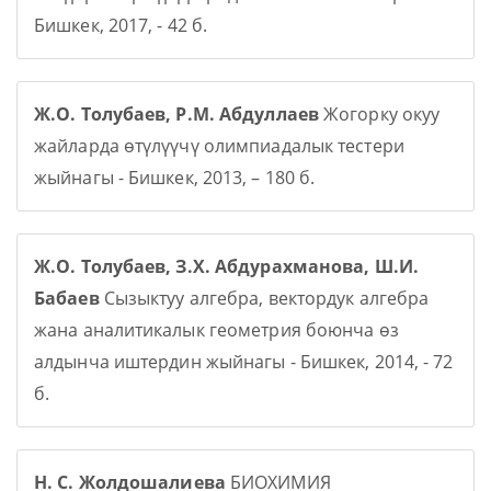
Бишкек, 2017, - 42 б.
Ж.О. Толубаев, Р.М. Абдуллаев
Жогорку окуу
жайларда өтүлүүчү олимпиадалык тестери
жыйнагы - Бишкек, 2013, – 180 б.
Ж.О. Толубаев, З.Х. Абдурахманова, Ш.И.
Бабаев
Сызыктуу алгебра, вектордук алгебра
жана аналитикалык геометрия боюнча өз
алдынча иштердин жыйнагы - Бишкек, 2014, - 72
б.
Н. С. Жолдошалиева
БИОХИМИЯ