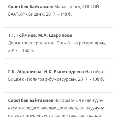
Советбек Байгазиев
Манас эпосу, КОШОЙ
БААТЫР - Бишкек, 2017, - 148 б.
Т.Т. Тойчиев, М.А. Шарипова
Дерматовенерология - Ош «Кагаз ресурстары»,
2017, - 160 б.
Г.К. Абдалиева, Н.К. Рысмендеева
Насыйкат -
Бишкек «Полиграф-бумресурсы», 2017, - 108 б.
Советбек Байгазиев
Чыгармачыл изденүүнү
өксүтөн педагогикалык догмалардан окуучуну
өстүрүп-өнүктүрүүнүн диалектикасына карай -