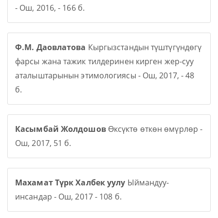
- Ош, 2016, - 166 б.
Ф.М. Даовлатова
Кыргызстандын түштүгүндөгү
фарсы жана тажик тилдеринен кирген жер-суу
аталыштарынын этимологиясы - Ош, 2017, - 48
б.
Касымбай Жолдошов
Өксүктө өткөн өмүрлөр -
Ош, 2017, 51 б.
Махамат Түрк Халбек уулу
Ыймандуу-
инсандар - Ош, 2017 - 108 б.