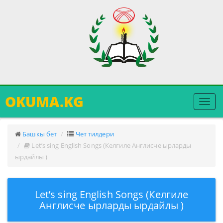
OKUMA.KG
Меню
ачуу
Башкы бет
Чет тилдери
Let’s sing English Songs (Келгиле Англисче ырларды
ырдайлы )
Let’s sing English Songs (Келгиле
Англисче ырларды ырдайлы )