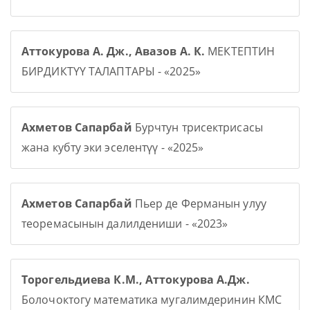
Аттокурова А. Дж., Авазов А. К.
МЕКТЕПТИН
БИРДИКТҮҮ ТАЛАПТАРЫ - «2025»
Ахметов Сапарбай
Бурчтун трисектрисасы
жана кубту эки эселентүү - «2025»
Ахметов Сапарбай
Пьер де Ферманын улуу
теоремасынын далилдениши - «2023»
Торогельдиева К.М., Аттокурова А.Дж.
Болочоктогу математика мугалимдеринин КМС