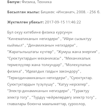
Бөлүм:
Физика, Техника
Басылган жылы:
Бишкек: «Инсанат», 2008. - 256 б.
Жүктөлгөн убакыт:
2017-09-15 11:46:22
Бул окуу китебине физика курсунун
"Кинематиканын негиздери" , "Ийри сызыктуу
кыймыл" , "Динамиканын негиздери" ,
"Жаратылыштагы күчтөр" , "Жумуш жана энергия" ,
"Суюктуктардын механикасы" , "Механикалык
термелүүлөр жана толкундар" , "Молекулалык
физика" , "Идеалдык газдын закондору" ,
"Термодинамиканын негиздери" , "Суюктуктар.
Суюктуктардын түзүлүшү" , "Катуу нерселер" ,
"Электр-динамиканын негиздери" , "Турактуу
электр тогу" , "Түрдүү чөйрөлөрдөгү электр тогу" ,
главалары боюнча маалыматтар, суроолор,