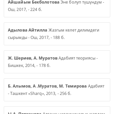
Айшайым Бекболотова
Эне болуп түшүндүм -
Ош, 2017, - 224 б.
Адылова Айтилла
Жазгым келет дилимдеги
сырымды - Ош, 2017, - 188 б.
Ж. Шериев, А. Муратов
Адабият теориясы -
Бишкек, 2014, - 178 б.
Б. Алымов, А .Муратов, М. Темирова
Адабият
- Ташкент «Sharq», 2013, - 256 б.