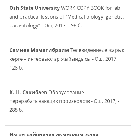
Osh State University
WORK COPY BOOK for lab
and practical lessons of “Medical biology, genetic,
parasitology” - Ош, 2017, - 98 б.
Самиев Маматибраим
Телевидениеде жарык
көргөн интервьюлар жыйындысы - Ош, 2017,
128 б.
К.Ш. Сакибаев
Оборудование
перерабатывающих производств - Ош, 2017, -
288 б.
Өзгөн районунун акындары жана