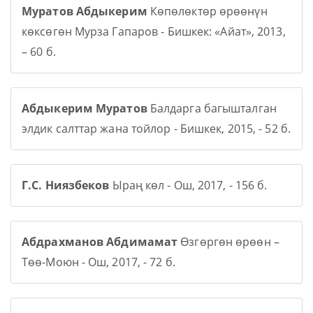
Муратов Абдыкерим
Көпөлөктөр өрөөнүн
көксөгөн Мурза Гапаров - Бишкек: «Айат», 2013,
– 60 б.
Абдыкерим Муратов
Балдарга багышталган
элдик салттар жана тойлор - Бишкек, 2015, - 52 б.
Г.С. Ниязбеков
Ыраң көл - Ош, 2017, - 156 б.
Абдрахманов Абдимамат
Өзгөргөн өрөөн –
Төө-Моюн - Ош, 2017, - 72 б.