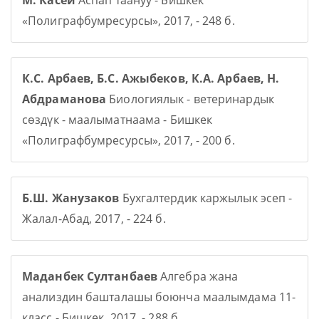
М. Касей
Аспап таануу - Бишкек
«Полиграфбумресурсы», 2017, - 248 б.
К.С. Арбаев, Б.С. Ажыбеков, К.А. Арбаев, Н.
Абдраманова
Биологиялык - ветеринардык
сөздүк - маалыматнаама - Бишкек
«Полиграфбумресурсы», 2017, - 200 б.
Б.Ш. Жанузаков
Бухгалтердик каржылык эсеп -
Жалал-Абад, 2017, - 224 б.
Маданбек Султанбаев
Алгебра жана
анализдин башталашы боюнча маалымдама 11-
класс - Бишкек, 2017, - 288 б.