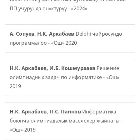
ПП учурунда өнүктүрүү - «2024»
А. Сопуев, Н.К. Аркабаев
Delphi чөйрөсүндө
программалоо - «Ош» 2020
Н.К. Аркабаев, И.Б. Кошмурзаев
Решение
олимпиадных задач по информатике - «Ош»
2019
Н.К. Аркабаев, П.С. Панков
Информатика
боюнча олимпиадалык маселелер жыйнагы -
«Ош» 2019