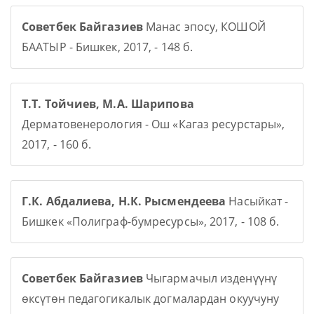
Советбек Байгазиев
Манас эпосу, КОШОЙ
БААТЫР - Бишкек, 2017, - 148 б.
Т.Т. Тойчиев, М.А. Шарипова
Дерматовенерология - Ош «Кагаз ресурстары»,
2017, - 160 б.
Г.К. Абдалиева, Н.К. Рысмендеева
Насыйкат -
Бишкек «Полиграф-бумресурсы», 2017, - 108 б.
Советбек Байгазиев
Чыгармачыл изденүүнү
өксүтөн педагогикалык догмалардан окуучуну