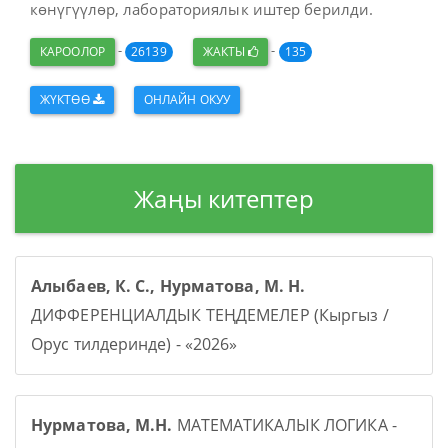
көнүгүүлөр, лабораториялык иштер берилди.
-
-
КАРООЛОР
26139
ЖАКТЫ
135
ЖҮКТӨӨ
ОНЛАЙН ОКУУ
Жаңы китептер
Алыбаев, К. С., Нурматова, М. Н.
ДИФФЕРЕНЦИАЛДЫК ТЕҢДЕМЕЛЕР (Кыргыз /
Орус тилдеринде) - «2026»
Нурматова, М.Н.
МАТЕМАТИКАЛЫК ЛОГИКА -