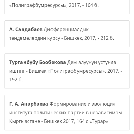
«Полиграфбумресурсы», 2017, - 164 б.
А. Саадабаев
Дифференциалдык
тендемелердин курсу - Бишкек, 2017, - 212 б.
Турганбүбү Бообекова
Дем алуунун үстүндө
иштөө - Бишкек «Полиграфбумресурсы», 2017, -
192 б.
Г. А. Анарбаева
Формирование и эволюция
института политических партий в независимом
Кыргызстане - Бишкек 2017, 164 с «Турар»