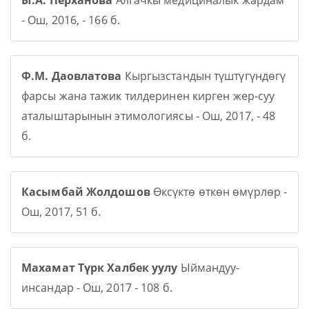
Ы.А. Перханова
Алгачкы медициналык жардам
- Ош, 2016, - 166 б.
Ф.М. Даовлатова
Кыргызстандын түштүгүндөгү
фарсы жана тажик тилдеринен кирген жер-суу
аталыштарынын этимологиясы - Ош, 2017, - 48
б.
Касымбай Жолдошов
Өксүктө өткөн өмүрлөр -
Ош, 2017, 51 б.
Махамат Түрк Халбек уулу
Ыймандуу-
инсандар - Ош, 2017 - 108 б.