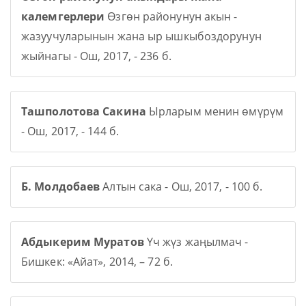
калемгерлери
Өзгөн районунун акын -
жазуучуларынын жана ыр ышкыбоздорунун
жыйнагы - Ош, 2017, - 236 б.
Ташполотова Сакина
Ырларым менин өмүрүм
- Ош, 2017, - 144 б.
Б. Молдобаев
Алтын сака - Ош, 2017, - 100 б.
Абдыкерим Муратов
Үч жүз жаңылмач -
Бишкек: «Айат», 2014, – 72 б.