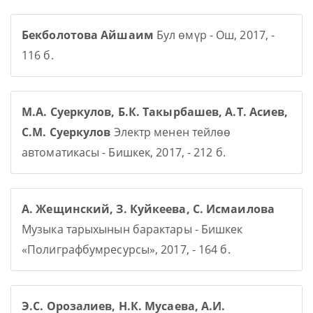
Бекболотова Айшаим
Бул өмүр - Ош, 2017, -
116 б.
М.А. Суеркулов, Б.К. Такырбашев, А.Т. Асиев,
С.М. Суеркулов
Электр менен тейлөө
автоматикасы - Бишкек, 2017, - 212 б.
А. Жещинский, З. Куйкеева, С. Исмаилова
Музыка тарыхынын барактары - Бишкек
«Полиграфбумресурсы», 2017, - 164 б.
Э.С. Орозалиев, Н.К. Мусаева, А.И.