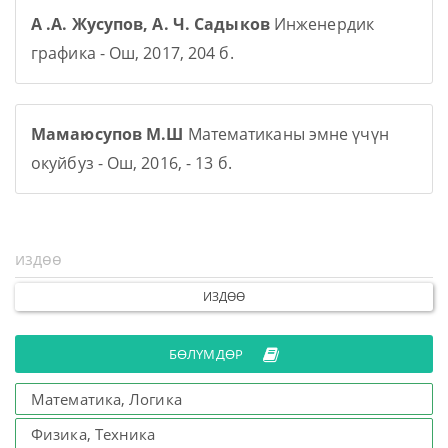
А .А. Жусупов, А. Ч. Садыков
Инженердик
графика - Ош, 2017, 204 б.
Мамаюсупов М.Ш
Математиканы эмне үчүн
окуйбуз - Ош, 2016, - 13 б.
ИЗДӨӨ
БӨЛҮМДӨР
Математика, Логика
Физика, Техника