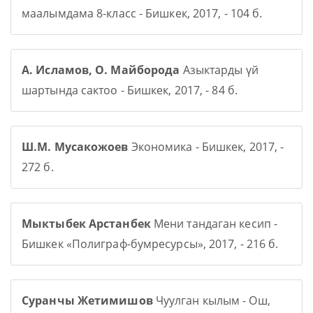
маалымдама 8-класс - Бишкек, 2017, - 104 б.
А. Исламов, О. Майборода
Азыктарды үй
шартында сактоо - Бишкек, 2017, - 84 б.
Ш.М. Мусакожоев
Экономика - Бишкек, 2017, -
272 б.
Мыктыбек Арстанбек
Мени тандаган кесип -
Бишкек «Полиграф-бумресурсы», 2017, - 216 б.
Суранчы Жетимишов
Чуулган кылым - Ош,