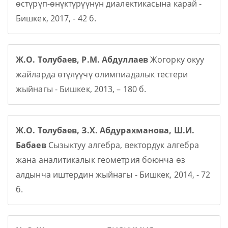
өстүрүп-өнүктүрүүнүн диалектикасына карай -
Бишкек, 2017, - 42 б.
Ж.О. Толубаев, Р.М. Абдуллаев
Жогорку окуу
жайларда өтүлүүчү олимпиадалык тестери
жыйнагы - Бишкек, 2013, – 180 б.
Ж.О. Толубаев, З.Х. Абдурахманова, Ш.И.
Бабаев
Сызыктуу алгебра, вектордук алгебра
жана аналитикалык геометрия боюнча өз
алдынча иштердин жыйнагы - Бишкек, 2014, - 72
б.