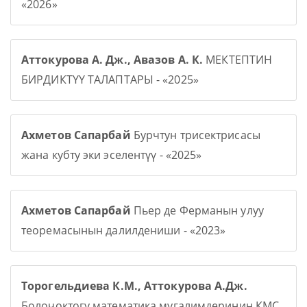
«2026»
Аттокурова А. Дж., Авазов А. К.
МЕКТЕПТИН
БИРДИКТҮҮ ТАЛАПТАРЫ - «2025»
Ахметов Сапарбай
Бурчтун трисектрисасы
жана кубту эки эселентүү - «2025»
Ахметов Сапарбай
Пьер де Ферманын улуу
теоремасынын далилдениши - «2023»
Торогельдиева К.М., Аттокурова А.Дж.
Болочоктогу математика мугалимдеринин КМС