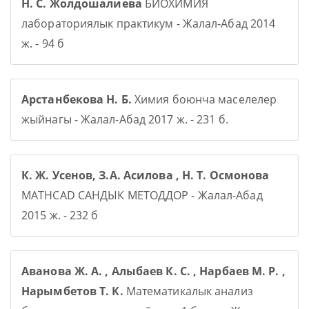
Н. С. Жолдошалиева
БИОХИМИЯ
лабораториялык практикум - Жалал-Абад 2014
ж. - 94 б
Арстанбекова Н. Б.
Химия боюнча маселелер
жыйнагы - Жалал-Абад 2017 ж. - 231 б.
К. Ж. Усенов, З.А. Асилова , Н. Т. Осмонова
MATHCAD САНДЫК МЕТОДДОР - Жалал-Абад
2015 ж. - 232 б
Аванова Ж. А. , Алыбаев К. С. , Нарбаев М. Р. ,
Нарымбетов Т. К.
Математикалык анализ