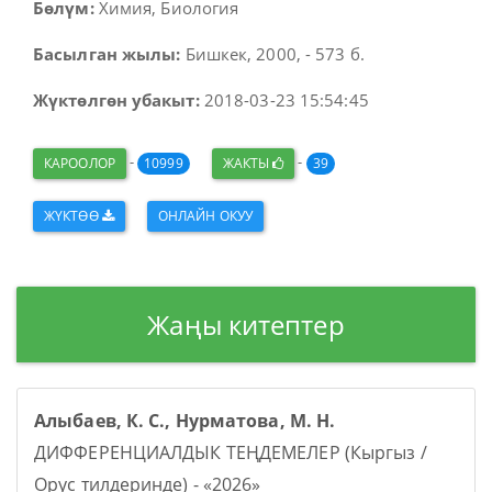
Бөлүм:
Химия, Биология
Басылган жылы:
Бишкек, 2000, - 573 б.
Жүктөлгөн убакыт:
2018-03-23 15:54:45
-
-
КАРООЛОР
10999
ЖАКТЫ
39
ЖҮКТӨӨ
ОНЛАЙН ОКУУ
Жаңы китептер
Алыбаев, К. С., Нурматова, М. Н.
ДИФФЕРЕНЦИАЛДЫК ТЕҢДЕМЕЛЕР (Кыргыз /
Орус тилдеринде) - «2026»