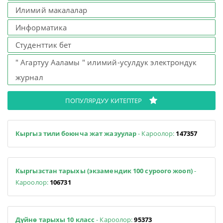
Илимий макалалар
Информатика
Студенттик бет
" Агартуу Ааламы " илимий-усулдук электрондук
журнал
ПОПУЛЯРДУУ КИТЕПТЕР
Кыргыз тили боюнча жат жазуулар
- Кароолор:
147357
Кыргызстан тарыхы (экзамендик 100 суроого жооп)
-
Кароолор:
106731
Дүйнө тарыхы 10 класс
- Кароолор:
95373