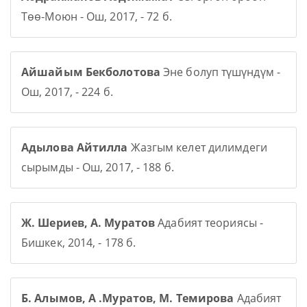
Төө-Моюн - Ош, 2017, - 72 б.
Айшайым Бекболотова
Эне болуп түшүндүм -
Ош, 2017, - 224 б.
Адылова Айтилла
Жазгым келет дилимдеги
сырымды - Ош, 2017, - 188 б.
Ж. Шериев, А. Муратов
Адабият теориясы -
Бишкек, 2014, - 178 б.
Б. Алымов, А .Муратов, М. Темирова
Адабият