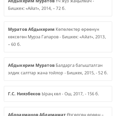
Абдыкерим Муратов
Үч жүз жаңылмач -
Бишкек: «Айат», 2014, – 72 б.
Муратов Абдыкерим
Көпөлөктөр өрөөнүн
көксөгөн Мурза Гапаров - Бишкек: «Айат», 2013,
– 60 б.
Абдыкерим Муратов
Балдарга багышталган
элдик салттар жана тойлор - Бишкек, 2015, - 52 б.
Г.С. Ниязбеков
Ыраң көл - Ош, 2017, - 156 б.
Абдрахманов Абдимамат
Өзгөргөн өрөөн –