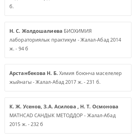
б.
Н. С. Жолдошалиева
БИОХИМИЯ
лабораториялык практикум - Жалал-Абад 2014
ж. - 94 б
Арстанбекова Н. Б.
Химия боюнча маселелер
жыйнагы - Жалал-Абад 2017 ж. - 231 б.
К. Ж. Усенов, З.А. Асилова , Н. Т. Осмонова
MATHCAD САНДЫК МЕТОДДОР - Жалал-Абад
2015 ж. - 232 б