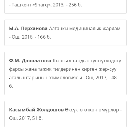
- Ташкент «Sharq», 2013, - 256 б.
Ы.А. Перханова
Алгачкы медициналык жардам
- Ош, 2016, - 166 б.
Ф.М. Даовлатова
Кыргызстандын түштүгүндөгү
фарсы жана тажик тилдеринен кирген жер-суу
аталыштарынын этимологиясы - Ош, 2017, - 48
б.
Касымбай Жолдошов
Өксүктө өткөн өмүрлөр -
Ош, 2017, 51 б.