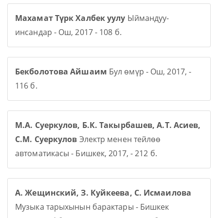
Махамат Түрк Халбек уулу
Ыймандуу-
инсандар - Ош, 2017 - 108 б.
Бекболотова Айшаим
Бул өмүр - Ош, 2017, -
116 б.
М.А. Суеркулов, Б.К. Такырбашев, А.Т. Асиев,
С.М. Суеркулов
Электр менен тейлөө
автоматикасы - Бишкек, 2017, - 212 б.
А. Жещинский, З. Куйкеева, С. Исмаилова
Музыка тарыхынын барактары - Бишкек