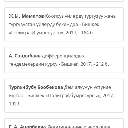
Ж.Ы. Маматов
Коопсуз үйлөрдү тургузуу жана
тургузулган үйлөрдү бекемдөө - Бишкек
«Полиграфбумресурсы», 2017, - 164 б.
А. Саадабаев
Дифференциалдык
тендемелердин курсу - Бишкек, 2017, - 212 б.
Турганбүбү Бообекова
Дем алуунун үстүндө
иштөө - Бишкек «Полиграфбумресурсы», 2017, -
192 б.
Г. А. Анарбаева
Формирование и эволюция