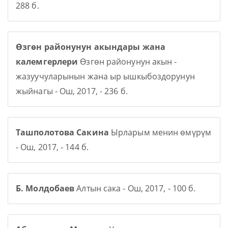
288 б.
Өзгөн районунун акындары жана
калемгерлери
Өзгөн районунун акын -
жазуучуларынын жана ыр ышкыбоздорунун
жыйнагы - Ош, 2017, - 236 б.
Ташполотова Сакина
Ырларым менин өмүрүм
- Ош, 2017, - 144 б.
Б. Молдобаев
Алтын сака - Ош, 2017, - 100 б.