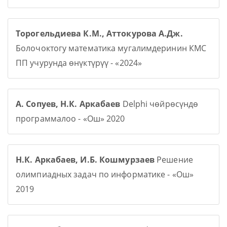
Торогельдиева К.М., Аттокурова А.Дж.
Болочоктогу математика мугалимдеринин КМС
ПП учурунда өнүктүрүү - «2024»
А. Сопуев, Н.К. Аркабаев
Delphi чөйрөсүндө
программалоо - «Ош» 2020
Н.К. Аркабаев, И.Б. Кошмурзаев
Решение
олимпиадных задач по информатике - «Ош»
2019