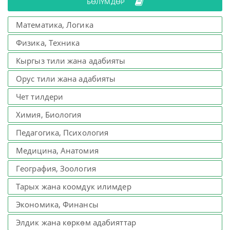
БӨЛҮМДӨР
Математика, Логика
Физика, Техника
Кыргыз тили жана адабияты
Орус тили жана адабияты
Чет тилдери
Химия, Биология
Педагогика, Психология
Медицина, Анатомия
География, Зоология
Тарых жана коомдук илимдер
Экономика, Финансы
Элдик жана көркөм адабияттар