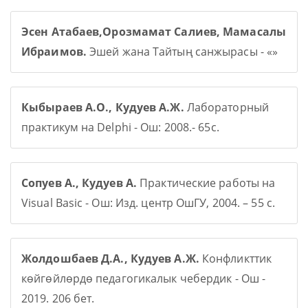
Эсен Атабаев,Орозмамат Салиев, Мамасалы
Ибраимов.
Эшей жана Тайтың санжырасы - «»
Кыбыраев А.О., Кудуев А.Ж.
Лабораторный
практикум на Delphi - Ош: 2008.- 65с.
Сопуев А., Кудуев А.
Практические работы на
Visual Basic - Ош: Изд. центр ОшГУ, 2004. – 55 с.
Жолдошбаев Д.А., Кудуев А.Ж.
Конфликттик
көйгөйлөрдө педагогикалык чебердик - Ош -
2019. 206 бет.