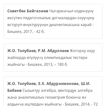
Советбек Байгазиев
Чыгармачыл изденүүнү
өксүтөн педагогикалык догмалардан окуучуну
өстүрүп-өнүктүрүүнүн диалектикасына карай -
Бишкек, 2017, - 42 б.
Ж.О. Толубаев, Р.М. Абдуллаев
Жогорку окуу
жайларда өтүлүүчү олимпиадалык тестери
жыйнагы - Бишкек, 2013, – 180 б.
Ж.О. Толубаев, З.Х. Абдурахманова, Ш.И.
Бабаев
Сызыктуу алгебра, вектордук алгебра
жана аналитикалык геометрия боюнча өз
алдынча иштердин жыйнагы - Бишкек, 2014, - 72