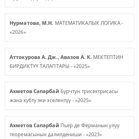
Нурматова, М.Н.
МАТЕМАТИКАЛЫК ЛОГИКА -
«2026»
Аттокурова А. Дж., Авазов А. К.
МЕКТЕПТИН
БИРДИКТҮҮ ТАЛАПТАРЫ - «2025»
Ахметов Сапарбай
Бурчтун трисектрисасы
жана кубту эки эселентүү - «2025»
Ахметов Сапарбай
Пьер де Ферманын улуу
теоремасынын далилдениши - «2023»