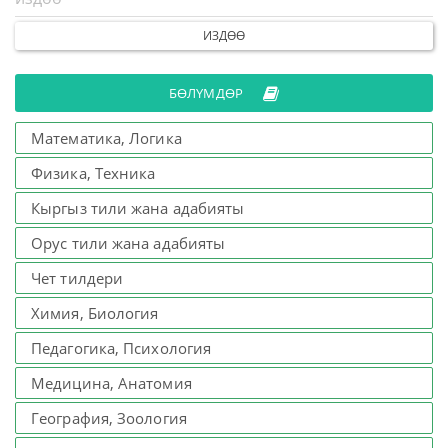
ИЗДӨӨ
БӨЛҮМДӨР
Математика, Логика
Физика, Техника
Кыргыз тили жана адабияты
Орус тили жана адабияты
Чет тилдери
Химия, Биология
Педагогика, Психология
Медицина, Анатомия
География, Зоология