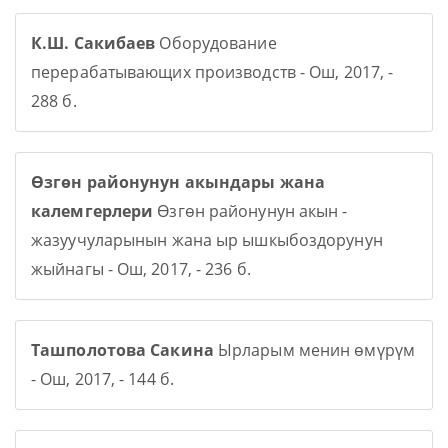
К.Ш. Сакибаев
Оборудование
перерабатывающих производств - Ош, 2017, -
288 б.
Өзгөн районунун акындары жана
калемгерлери
Өзгөн районунун акын -
жазуучуларынын жана ыр ышкыбоздорунун
жыйнагы - Ош, 2017, - 236 б.
Ташполотова Сакина
Ырларым менин өмүрүм
- Ош, 2017, - 144 б.