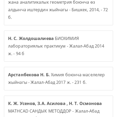
жана аналитикалык геометрия боюнча өз
алдынча иштердин жыйнагы - Бишкек, 2014, - 72
б.
Н. С. Жолдошалиева
БИОХИМИЯ
лабораториялык практикум - Жалал-Абад 2014
ж. - 94 б
Арстанбекова Н. Б.
Химия боюнча маселелер
жыйнагы - Жалал-Абад 2017 ж. - 231 б.
К. Ж. Усенов, З.А. Асилова , Н. Т. Осмонова
MATHCAD САНДЫК МЕТОДДОР - Жалал-Абад