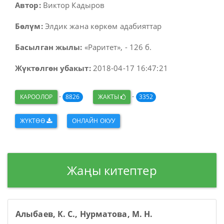
Автор:
Виктор Кадыров
Бөлүм:
Элдик жана көркөм адабияттар
Басылган жылы:
«Раритет», - 126 б.
Жүктөлгөн убакыт:
2018-04-17 16:47:21
-
-
КАРООЛОР
8826
ЖАКТЫ
3352
ЖҮКТӨӨ
ОНЛАЙН ОКУУ
Жаңы китептер
Алыбаев, К. С., Нурматова, М. Н.