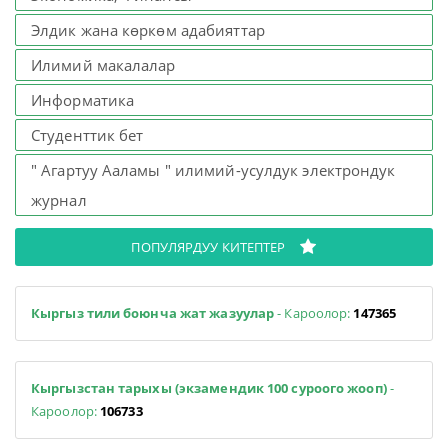
Элдик жана көркөм адабияттар
Илимий макалалар
Информатика
Студенттик бет
" Агартуу Ааламы " илимий-усулдук электрондук
журнал
ПОПУЛЯРДУУ КИТЕПТЕР
Кыргыз тили боюнча жат жазуулар
- Кароолор:
147365
Кыргызстан тарыхы (экзамендик 100 суроого жооп)
-
Кароолор:
106733