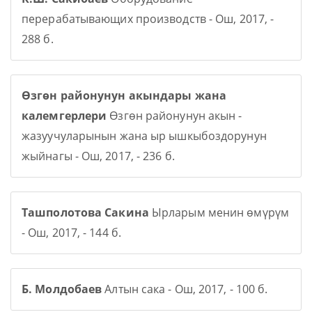
перерабатывающих производств - Ош, 2017, -
288 б.
Өзгөн районунун акындары жана
калемгерлери
Өзгөн районунун акын -
жазуучуларынын жана ыр ышкыбоздорунун
жыйнагы - Ош, 2017, - 236 б.
Ташполотова Сакина
Ырларым менин өмүрүм
- Ош, 2017, - 144 б.
Б. Молдобаев
Алтын сака - Ош, 2017, - 100 б.