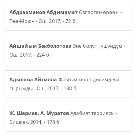
Абдрахманов Абдимамат
Өзгөргөн өрөөн –
Төө-Моюн - Ош, 2017, - 72 б.
Айшайым Бекболотова
Эне болуп түшүндүм -
Ош, 2017, - 224 б.
Адылова Айтилла
Жазгым келет дилимдеги
сырымды - Ош, 2017, - 188 б.
Ж. Шериев, А. Муратов
Адабият теориясы -
Бишкек, 2014, - 178 б.