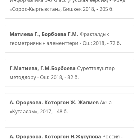
Информатика 5-6 класс (Русская версия) - Фонд
«Сорос-Кыргызстан», Бишкек 2018, - 205 б.
Матиева Г., Борбоева Г.М.
Фракталдык
геометриянын элементтери - Ош: 2018, - 72 б.
Г.Матиева, Г.М.Борбоева
Сүрөттөлүштөр
методдору - Ош: 2018, - 82 б.
А. Орорзова. Которгон Ж. Жапиев
Акча -
«Кутаалам», 2017, - 48 б.
А. Орорзова. Которгон Н.Жусупова
Россия -