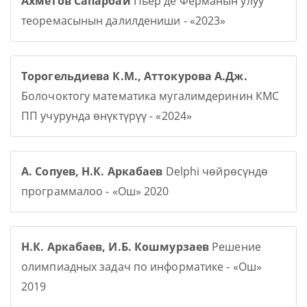
Ахметов Сапарбай
Пьер де Ферманын улуу
теоремасынын далилдениши - «2023»
Торогельдиева К.М., Аттокурова А.Дж.
Болочоктогу математика мугалимдеринин КМС
ПП учурунда өнүктүрүү - «2024»
А. Сопуев, Н.К. Аркабаев
Delphi чөйрөсүндө
программалоо - «Ош» 2020
Н.К. Аркабаев, И.Б. Кошмурзаев
Решение
олимпиадных задач по информатике - «Ош»
2019