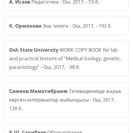
А. Исаев
Педагогика - Ош, 2017, - 55 б.
К. Ормонова
Эне тилеги - Ош, 2017, - 192 б.
Osh State University
WORK COPY BOOK for lab
and practical lessons of “Medical biology, genetic,
parasitology” - Ош, 2017, - 98 б.
Самиев Маматибраим
Телевидениеде жарык
көргөн интервьюлар жыйындысы - Ош, 2017,
128 б.
К.Ш. Сакибаев
Оборудование