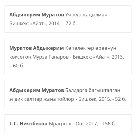
Абдыкерим Муратов
Үч жүз жаңылмач -
Бишкек: «Айат», 2014, – 72 б.
Муратов Абдыкерим
Көпөлөктөр өрөөнүн
көксөгөн Мурза Гапаров - Бишкек: «Айат», 2013,
– 60 б.
Абдыкерим Муратов
Балдарга багышталган
элдик салттар жана тойлор - Бишкек, 2015, - 52 б.
Г.С. Ниязбеков
Ыраң көл - Ош, 2017, - 156 б.