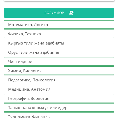
БӨЛҮМДӨР
Математика, Логика
Физика, Техника
Кыргыз тили жана адабияты
Орус тили жана адабияты
Чет тилдери
Химия, Биология
Педагогика, Психология
Медицина, Анатомия
География, Зоология
Тарых жана коомдук илимдер
Экономика, Финансы