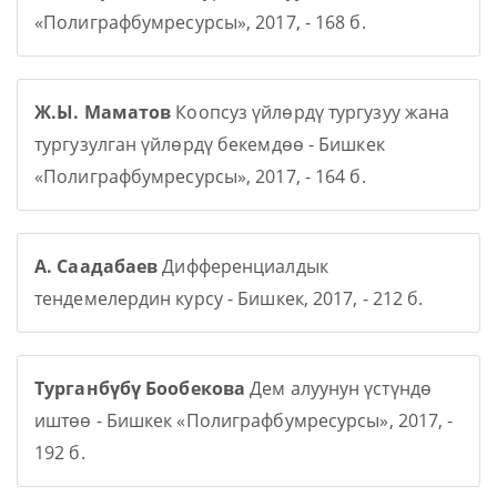
«Полиграфбумресурсы», 2017, - 168 б.
Ж.Ы. Маматов
Коопсуз үйлөрдү тургузуу жана
тургузулган үйлөрдү бекемдөө - Бишкек
«Полиграфбумресурсы», 2017, - 164 б.
А. Саадабаев
Дифференциалдык
тендемелердин курсу - Бишкек, 2017, - 212 б.
Турганбүбү Бообекова
Дем алуунун үстүндө
иштөө - Бишкек «Полиграфбумресурсы», 2017, -
192 б.