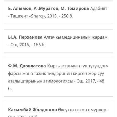
Б. Алымов, А .Муратов, М. Темирова
Адабият
- Ташкент «Sharq», 2013, - 256 б.
Ы.А. Перханова
Алгачкы медициналык жардам
- Ош, 2016, - 166 б.
Ф.М. Даовлатова
Кыргызстандын түштүгүндөгү
фарсы жана тажик тилдеринен кирген жер-суу
аталыштарынын этимологиясы - Ош, 2017, - 48
б.
Касымбай Жолдошов
Өксүктө өткөн өмүрлөр -