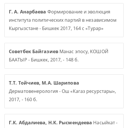
Г. А. Анарбаева
Формирование и эволюция
института политических партий в независимом
Кыргызстане - Бишкек 2017, 164 с «Турар»
Советбек Байгазиев
Манас эпосу, КОШОЙ
БААТЫР - Бишкек, 2017, - 148 б.
Т.Т. Тойчиев, М.А. Шарипова
Дерматовенерология - Ош «Кагаз ресурстары»,
2017, - 160 б.
Г.К. Абдалиева, Н.К. Рысмендеева
Насыйкат -