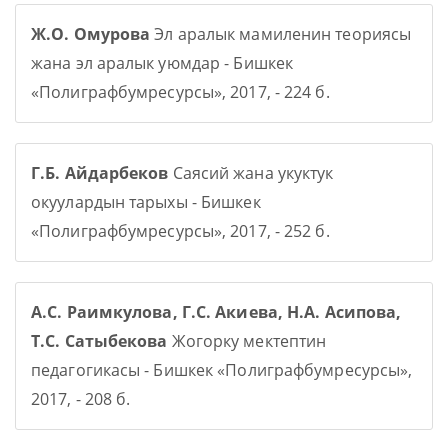
Ж.О. Омурова
Эл аралык мамиленин теориясы
жана эл аралык уюмдар - Бишкек
«Полиграфбумресурсы», 2017, - 224 б.
Г.Б. Айдарбеков
Саясий жана укуктук
окуулардын тарыхы - Бишкек
«Полиграфбумресурсы», 2017, - 252 б.
А.С. Раимкулова, Г.С. Акиева, Н.А. Асипова,
Т.С. Сатыбекова
Жогорку мектептин
педагогикасы - Бишкек «Полиграфбумресурсы»,
2017, - 208 б.