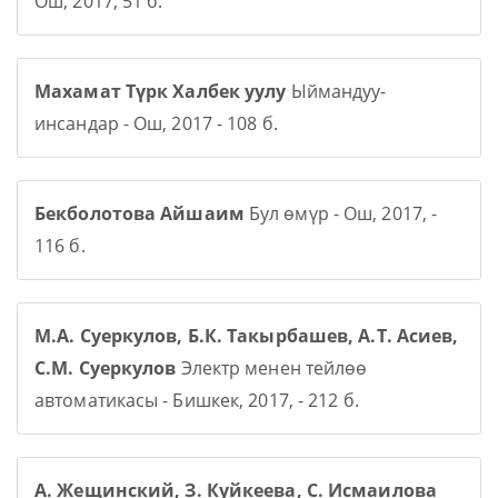
Ош, 2017, 51 б.
Махамат Түрк Халбек уулу
Ыймандуу-
инсандар - Ош, 2017 - 108 б.
Бекболотова Айшаим
Бул өмүр - Ош, 2017, -
116 б.
М.А. Суеркулов, Б.К. Такырбашев, А.Т. Асиев,
С.М. Суеркулов
Электр менен тейлөө
автоматикасы - Бишкек, 2017, - 212 б.
А. Жещинский, З. Куйкеева, С. Исмаилова