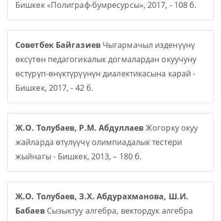
Бишкек «Полиграф-бумресурсы», 2017, - 108 б.
Советбек Байгазиев
Чыгармачыл изденүүнү
өксүтөн педагогикалык догмалардан окуучуну
өстүрүп-өнүктүрүүнүн диалектикасына карай -
Бишкек, 2017, - 42 б.
Ж.О. Толубаев, Р.М. Абдуллаев
Жогорку окуу
жайларда өтүлүүчү олимпиадалык тестери
жыйнагы - Бишкек, 2013, – 180 б.
Ж.О. Толубаев, З.Х. Абдурахманова, Ш.И.
Бабаев
Сызыктуу алгебра, вектордук алгебра