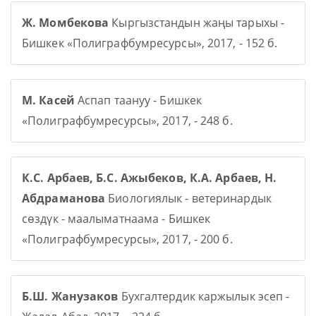
Ж. Момбекова
Кыргызстандын жаңы тарыхы -
Бишкек «Полиграфбумресурсы», 2017, - 152 б.
М. Касей
Аспап таануу - Бишкек
«Полиграфбумресурсы», 2017, - 248 б.
К.С. Арбаев, Б.С. Ажыбеков, К.А. Арбаев, Н.
Абдраманова
Биологиялык - ветеринардык
сөздүк - маалыматнаама - Бишкек
«Полиграфбумресурсы», 2017, - 200 б.
Б.Ш. Жанузаков
Бухгалтердик каржылык эсеп -