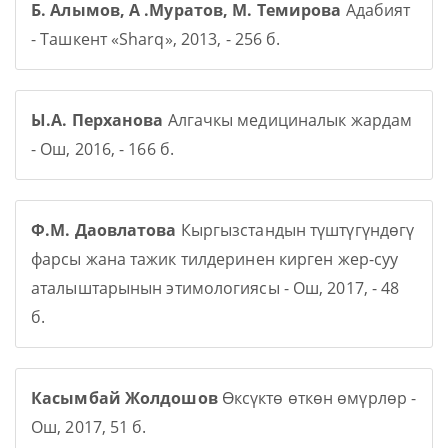
Б. Алымов, А .Муратов, М. Темирова
Адабият
- Ташкент «Sharq», 2013, - 256 б.
Ы.А. Перханова
Алгачкы медициналык жардам
- Ош, 2016, - 166 б.
Ф.М. Даовлатова
Кыргызстандын түштүгүндөгү
фарсы жана тажик тилдеринен кирген жер-суу
аталыштарынын этимологиясы - Ош, 2017, - 48
б.
Касымбай Жолдошов
Өксүктө өткөн өмүрлөр -
Ош, 2017, 51 б.