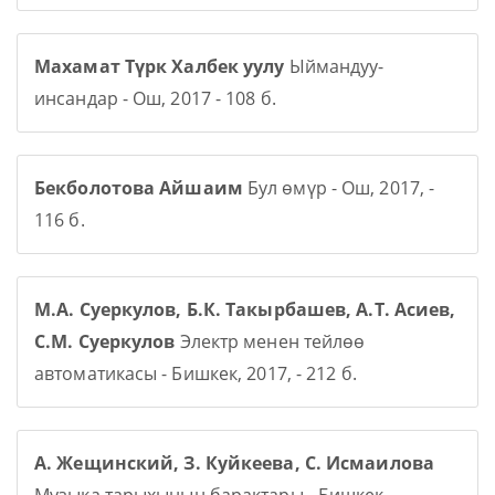
Махамат Түрк Халбек уулу
Ыймандуу-
инсандар - Ош, 2017 - 108 б.
Бекболотова Айшаим
Бул өмүр - Ош, 2017, -
116 б.
М.А. Суеркулов, Б.К. Такырбашев, А.Т. Асиев,
С.М. Суеркулов
Электр менен тейлөө
автоматикасы - Бишкек, 2017, - 212 б.
А. Жещинский, З. Куйкеева, С. Исмаилова