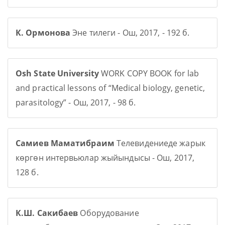
К. Ормонова
Эне тилеги - Ош, 2017, - 192 б.
Osh State University
WORK COPY BOOK for lab
and practical lessons of “Medical biology, genetic,
parasitology” - Ош, 2017, - 98 б.
Самиев Маматибраим
Телевидениеде жарык
көргөн интервьюлар жыйындысы - Ош, 2017,
128 б.
К.Ш. Сакибаев
Оборудование