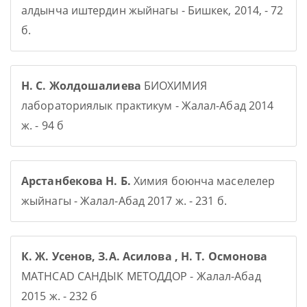
алдынча иштердин жыйнагы - Бишкек, 2014, - 72
б.
Н. С. Жолдошалиева
БИОХИМИЯ
лабораториялык практикум - Жалал-Абад 2014
ж. - 94 б
Арстанбекова Н. Б.
Химия боюнча маселелер
жыйнагы - Жалал-Абад 2017 ж. - 231 б.
К. Ж. Усенов, З.А. Асилова , Н. Т. Осмонова
MATHCAD САНДЫК МЕТОДДОР - Жалал-Абад
2015 ж. - 232 б