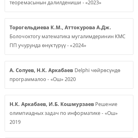
теоремасынын далилдениши - «2023»
Торогельдиева К.М., Аттокурова А.Дж.
Болочоктогу математика мугалимдеринин КМС
ПП учурунда өнүктүрүү - «2024»
А. Сопуев, Н.К. Аркабаев
Delphi чөйрөсүндө
программалоо - «Ош» 2020
Н.К. Аркабаев, И.Б. Кошмурзаев
Решение
олимпиадных задач по информатике - «Ош»
2019