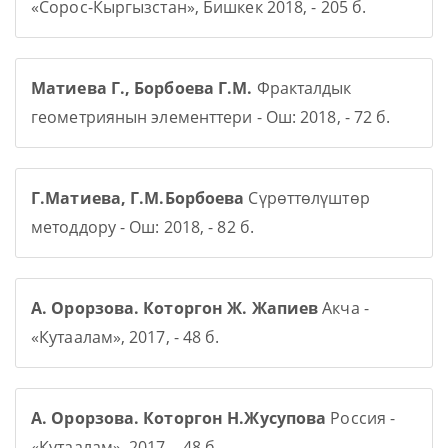
«Сорос-Кыргызстан», Бишкек 2018, - 205 б.
Матиева Г., Борбоева Г.М.
Фракталдык
геометриянын элементтери - Ош: 2018, - 72 б.
Г.Матиева, Г.М.Борбоева
Сүрөттөлүштөр
методдору - Ош: 2018, - 82 б.
А. Орорзова. Которгон Ж. Жапиев
Акча -
«Кутаалам», 2017, - 48 б.
А. Орорзова. Которгон Н.Жусупова
Россия -
«Кутаалам», 2017, - 48 б.