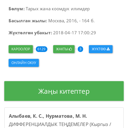
Бөлүм:
Тарых жана коомдук илимдер
Басылган жылы:
Москва, 2016, - 164 б.
Жүктөлгөн убакыт:
2018-04-17 17:00:29
-
-
КАРООЛОР
6129
ЖАКТЫ
3
ЖҮКТӨӨ
ОНЛАЙН ОКУУ
Жаңы китептер
Алыбаев, К. С., Нурматова, М. Н.
ДИФФЕРЕНЦИАЛДЫК ТЕҢДЕМЕЛЕР (Кыргыз /