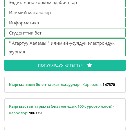
Элдик жана көркөм адабияттар
Илимий макалалар
Информатика
Студенттик бет
" Агартуу Ааламы " илимий-усулдук электрондук
журнал
ПОПУЛЯРДУУ КИТЕПТЕР
Кыргыз тили боюнча жат жазуулар
- Кароолор:
147370
Кыргызстан тарыхы (экзамендик 100 суроого жооп)
-
Кароолор:
106739