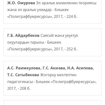
Ж.О. Омурова
Эл аралык мамиленин теориясы
жана эл аралык уюмдар - Бишкек
«Полиграфбумресурсы», 2017, - 224 б.
Г.Б. Айдарбеков
Саясий жана укуктук
окуулардын тарыхы - Бишкек
«Полиграфбумресурсы», 2017, - 252 б.
А.С. Раимкулова, Г.С. Акиева, Н.А. Асипова,
Т.С. Сатыбекова
Жогорку мектептин
педагогикасы - Бишкек «Полиграфбумресурсы»,
2017, - 208 б.