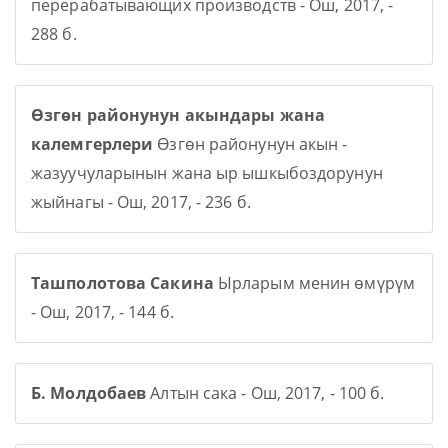
перерабатывающих производств - Ош, 2017, -
288 б.
Өзгөн районунун акындары жана
калемгерлери
Өзгөн районунун акын -
жазуучуларынын жана ыр ышкыбоздорунун
жыйнагы - Ош, 2017, - 236 б.
Ташполотова Сакина
Ырларым менин өмүрүм
- Ош, 2017, - 144 б.
Б. Молдобаев
Алтын сака - Ош, 2017, - 100 б.