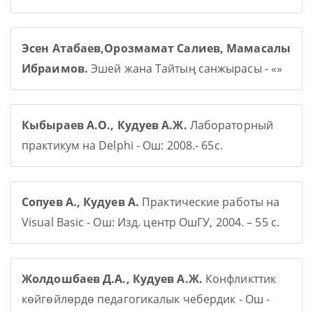
Эсен Атабаев,Орозмамат Салиев, Мамасалы
Ибраимов.
Эшей жана Тайтың санжырасы - «»
Кыбыраев А.О., Кудуев А.Ж.
Лабораторный
практикум на Delphi - Ош: 2008.- 65с.
Сопуев А., Кудуев А.
Практические работы на
Visual Basic - Ош: Изд. центр ОшГУ, 2004. – 55 с.
Жолдошбаев Д.А., Кудуев А.Ж.
Конфликттик
көйгөйлөрдө педагогикалык чебердик - Ош -