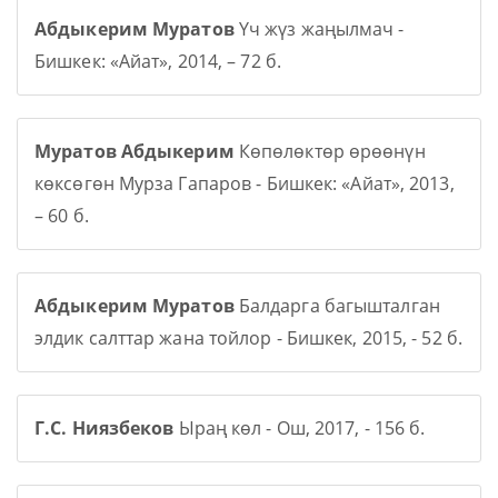
Абдыкерим Муратов
Үч жүз жаңылмач -
Бишкек: «Айат», 2014, – 72 б.
Муратов Абдыкерим
Көпөлөктөр өрөөнүн
көксөгөн Мурза Гапаров - Бишкек: «Айат», 2013,
– 60 б.
Абдыкерим Муратов
Балдарга багышталган
элдик салттар жана тойлор - Бишкек, 2015, - 52 б.
Г.С. Ниязбеков
Ыраң көл - Ош, 2017, - 156 б.