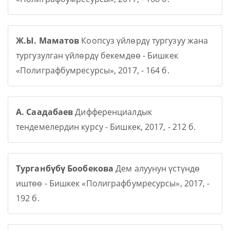
Ж.Ы. Маматов
Коопсуз үйлөрдү тургузуу жана
тургузулган үйлөрдү бекемдөө - Бишкек
«Полиграфбумресурсы», 2017, - 164 б.
А. Саадабаев
Дифференциалдык
тендемелердин курсу - Бишкек, 2017, - 212 б.
Турганбүбү Бообекова
Дем алуунун үстүндө
иштөө - Бишкек «Полиграфбумресурсы», 2017, -
192 б.