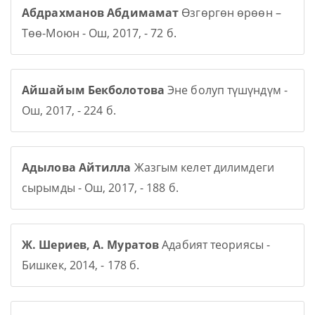
Абдрахманов Абдимамат
Өзгөргөн өрөөн –
Төө-Моюн - Ош, 2017, - 72 б.
Айшайым Бекболотова
Эне болуп түшүндүм -
Ош, 2017, - 224 б.
Адылова Айтилла
Жазгым келет дилимдеги
сырымды - Ош, 2017, - 188 б.
Ж. Шериев, А. Муратов
Адабият теориясы -
Бишкек, 2014, - 178 б.