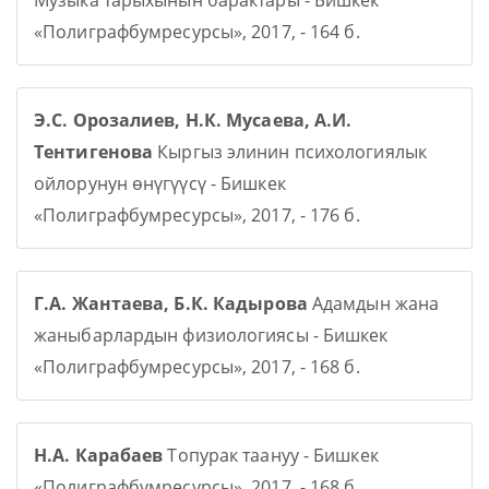
Музыка тарыхынын барактары - Бишкек
«Полиграфбумресурсы», 2017, - 164 б.
Э.С. Орозалиев, Н.К. Мусаева, А.И.
Тентигенова
Кыргыз элинин психологиялык
ойлорунун өнүгүүсү - Бишкек
«Полиграфбумресурсы», 2017, - 176 б.
Г.А. Жантаева, Б.К. Кадырова
Адамдын жана
жаныбарлардын физиологиясы - Бишкек
«Полиграфбумресурсы», 2017, - 168 б.
Н.А. Карабаев
Топурак таануу - Бишкек
«Полиграфбумресурсы», 2017, - 168 б.