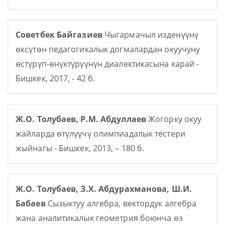
Советбек Байгазиев
Чыгармачыл изденүүнү
өксүтөн педагогикалык догмалардан окуучуну
өстүрүп-өнүктүрүүнүн диалектикасына карай -
Бишкек, 2017, - 42 б.
Ж.О. Толубаев, Р.М. Абдуллаев
Жогорку окуу
жайларда өтүлүүчү олимпиадалык тестери
жыйнагы - Бишкек, 2013, – 180 б.
Ж.О. Толубаев, З.Х. Абдурахманова, Ш.И.
Бабаев
Сызыктуу алгебра, вектордук алгебра
жана аналитикалык геометрия боюнча өз