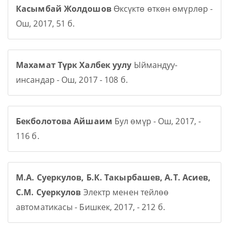
Касымбай Жолдошов
Өксүктө өткөн өмүрлөр -
Ош, 2017, 51 б.
Махамат Түрк Халбек уулу
Ыймандуу-
инсандар - Ош, 2017 - 108 б.
Бекболотова Айшаим
Бул өмүр - Ош, 2017, -
116 б.
М.А. Суеркулов, Б.К. Такырбашев, А.Т. Асиев,
С.М. Суеркулов
Электр менен тейлөө
автоматикасы - Бишкек, 2017, - 212 б.