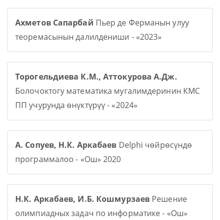
Ахметов Сапарбай
Пьер де Ферманын улуу
теоремасынын далилдениши - «2023»
Торогельдиева К.М., Аттокурова А.Дж.
Болочоктогу математика мугалимдеринин КМС
ПП учурунда өнүктүрүү - «2024»
А. Сопуев, Н.К. Аркабаев
Delphi чөйрөсүндө
программалоо - «Ош» 2020
Н.К. Аркабаев, И.Б. Кошмурзаев
Решение
олимпиадных задач по информатике - «Ош»