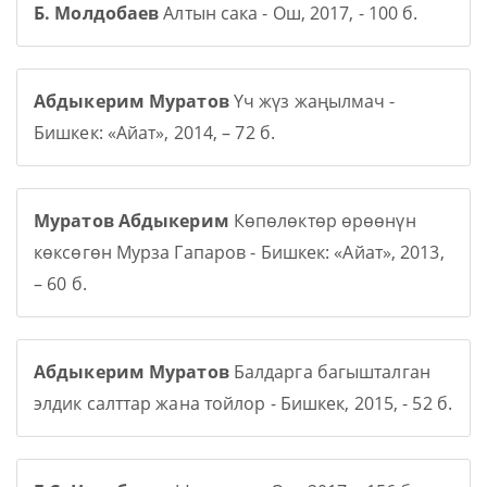
Б. Молдобаев
Алтын сака - Ош, 2017, - 100 б.
Абдыкерим Муратов
Үч жүз жаңылмач -
Бишкек: «Айат», 2014, – 72 б.
Муратов Абдыкерим
Көпөлөктөр өрөөнүн
көксөгөн Мурза Гапаров - Бишкек: «Айат», 2013,
– 60 б.
Абдыкерим Муратов
Балдарга багышталган
элдик салттар жана тойлор - Бишкек, 2015, - 52 б.