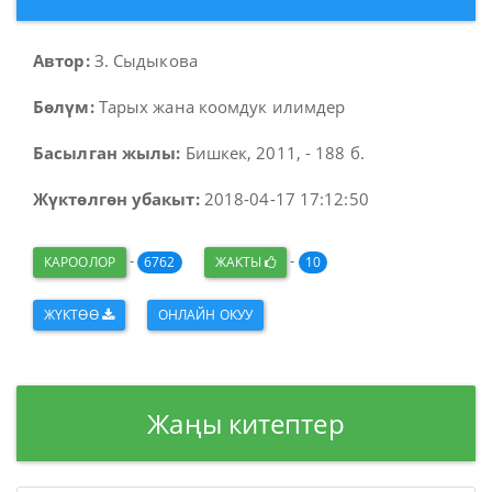
Автор:
З. Сыдыкова
Бөлүм:
Тарых жана коомдук илимдер
Басылган жылы:
Бишкек, 2011, - 188 б.
Жүктөлгөн убакыт:
2018-04-17 17:12:50
-
-
КАРООЛОР
6762
ЖАКТЫ
10
ЖҮКТӨӨ
ОНЛАЙН ОКУУ
Жаңы китептер