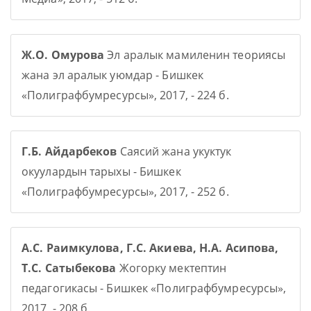
Ж.О. Омурова
Эл аралык мамиленин теориясы
жана эл аралык уюмдар - Бишкек
«Полиграфбумресурсы», 2017, - 224 б.
Г.Б. Айдарбеков
Саясий жана укуктук
окуулардын тарыхы - Бишкек
«Полиграфбумресурсы», 2017, - 252 б.
А.С. Раимкулова, Г.С. Акиева, Н.А. Асипова,
Т.С. Сатыбекова
Жогорку мектептин
педагогикасы - Бишкек «Полиграфбумресурсы»,
2017, - 208 б.