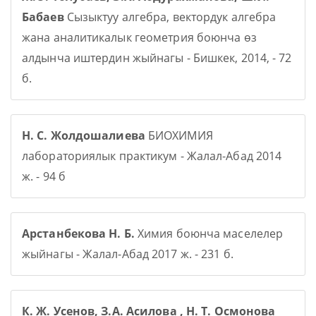
Бабаев
Сызыктуу алгебра, вектордук алгебра
жана аналитикалык геометрия боюнча өз
алдынча иштердин жыйнагы - Бишкек, 2014, - 72
б.
Н. С. Жолдошалиева
БИОХИМИЯ
лабораториялык практикум - Жалал-Абад 2014
ж. - 94 б
Арстанбекова Н. Б.
Химия боюнча маселелер
жыйнагы - Жалал-Абад 2017 ж. - 231 б.
К. Ж. Усенов, З.А. Асилова , Н. Т. Осмонова