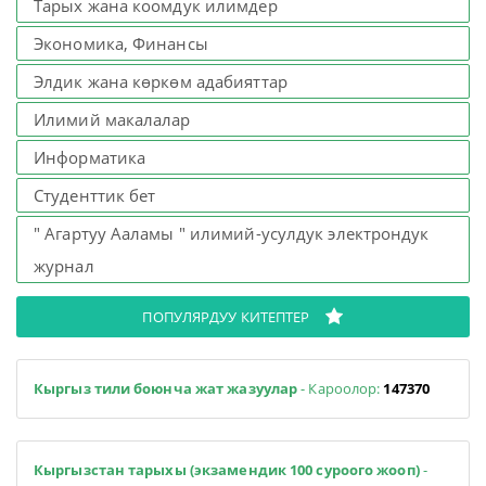
Тарых жана коомдук илимдер
Экономика, Финансы
Элдик жана көркөм адабияттар
Илимий макалалар
Информатика
Студенттик бет
" Агартуу Ааламы " илимий-усулдук электрондук
журнал
ПОПУЛЯРДУУ КИТЕПТЕР
Кыргыз тили боюнча жат жазуулар
- Кароолор:
147370
Кыргызстан тарыхы (экзамендик 100 суроого жооп)
-