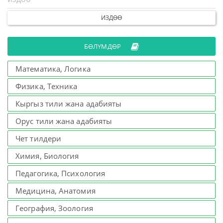
ИЗДӨӨ
БӨЛҮМДӨР
Математика, Логика
Физика, Техника
Кыргыз тили жана адабияты
Орус тили жана адабияты
Чет тилдери
Химия, Биология
Педагогика, Психология
Медицина, Анатомия
География, Зоология