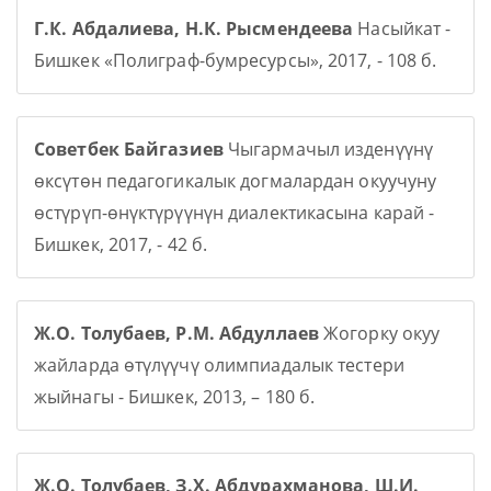
Г.К. Абдалиева, Н.К. Рысмендеева
Насыйкат -
Бишкек «Полиграф-бумресурсы», 2017, - 108 б.
Советбек Байгазиев
Чыгармачыл изденүүнү
өксүтөн педагогикалык догмалардан окуучуну
өстүрүп-өнүктүрүүнүн диалектикасына карай -
Бишкек, 2017, - 42 б.
Ж.О. Толубаев, Р.М. Абдуллаев
Жогорку окуу
жайларда өтүлүүчү олимпиадалык тестери
жыйнагы - Бишкек, 2013, – 180 б.
Ж.О. Толубаев, З.Х. Абдурахманова, Ш.И.