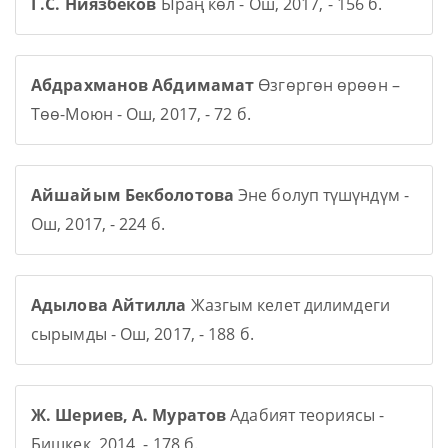
Г.С. Ниязбеков
Ыраң көл - Ош, 2017, - 156 б.
Абдрахманов Абдимамат
Өзгөргөн өрөөн –
Төө-Моюн - Ош, 2017, - 72 б.
Айшайым Бекболотова
Эне болуп түшүндүм -
Ош, 2017, - 224 б.
Адылова Айтилла
Жазгым келет дилимдеги
сырымды - Ош, 2017, - 188 б.
Ж. Шериев, А. Муратов
Адабият теориясы -
Бишкек, 2014, - 178 б.