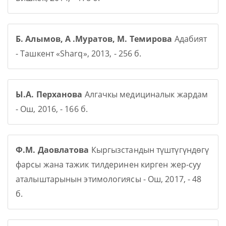
Б. Алымов, А .Муратов, М. Темирова
Адабият
- Ташкент «Sharq», 2013, - 256 б.
Ы.А. Перханова
Алгачкы медициналык жардам
- Ош, 2016, - 166 б.
Ф.М. Даовлатова
Кыргызстандын түштүгүндөгү
фарсы жана тажик тилдеринен кирген жер-суу
аталыштарынын этимологиясы - Ош, 2017, - 48
б.