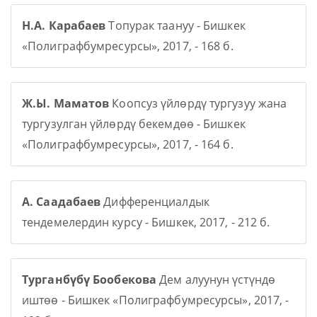
Н.А. Карабаев
Топурак таануу - Бишкек
«Полиграфбумресурсы», 2017, - 168 б.
Ж.Ы. Маматов
Коопсуз үйлөрдү тургузуу жана
тургузулган үйлөрдү бекемдөө - Бишкек
«Полиграфбумресурсы», 2017, - 164 б.
А. Саадабаев
Дифференциалдык
тендемелердин курсу - Бишкек, 2017, - 212 б.
Турганбүбү Бообекова
Дем алуунун үстүндө
иштөө - Бишкек «Полиграфбумресурсы», 2017, -