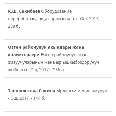
К.Ш. Сакибаев
Оборудование
перерабатывающих производств - Ош, 2017, -
288 б.
Өзгөн районунун акындары жана
калемгерлери
Өзгөн районунун акын -
жазуучуларынын жана ыр ышкыбоздорунун
жыйнагы - Ош, 2017, - 236 б.
Ташполотова Сакина
Ырларым менин өмүрүм
- Ош, 2017, - 144 б.