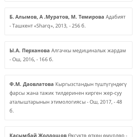
Б. Алымов, А .Муратов, М. Темирова
Адабият
- Ташкент «Sharq», 2013, - 256 б.
Ы.А. Перханова
Алгачкы медициналык жардам
- Ош, 2016, - 166 б.
Ф.М. Даовлатова
Кыргызстандын түштүгүндөгү
фарсы жана тажик тилдеринен кирген жер-суу
аталыштарынын этимологиясы - Ош, 2017, - 48
б.
Касымбай Жолдошов
Өксүктө өткөн өмүрлөр -