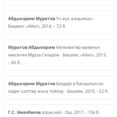
Абдыкерим Муратов
Үч жүз жаңылмач -
Бишкек: «Айат», 2014, – 72 б.
Муратов Абдыкерим
Көпөлөктөр өрөөнүн
көксөгөн Мурза Гапаров - Бишкек: «Айат», 2013,
– 60 б.
Абдыкерим Муратов
Балдарга багышталган
элдик салттар жана тойлор - Бишкек, 2015, - 52 б.
Г.С. Ниязбеков
Ыраң көл - Ош, 2017, - 156 б.