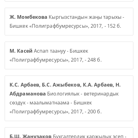
Ж. Момбекова
Кыргызстандын жаңы тарыхы -
Бишкек «Полиграфбумресурсы», 2017, - 152 б.
М. Касей
Аспап таануу - Бишкек
«Полиграфбумресурсы», 2017, - 248 б.
К.С. Арбаев, Б.С. Ажыбеков, К.А. Арбаев, Н.
Абдраманова
Биологиялык - ветеринардык
сөздүк - маалыматнаама - Бишкек
«Полиграфбумресурсы», 2017, - 200 б.
Б.Ш. Жанузаков
Бухгалтердик каржылык эсеп -