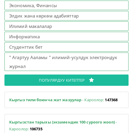
Экономика, Финансы
Элдик жана көркөм адабияттар
Илимий макалалар
Информатика
Студенттик бет
" Агартуу Ааламы " илимий-усулдук электрондук
журнал
ПОПУЛЯРДУУ КИТЕПТЕР
Кыргыз тили боюнча жат жазуулар
- Кароолор:
147368
Кыргызстан тарыхы (экзамендик 100 суроого жооп)
-
Кароолор:
106735