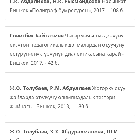
Г.К. Абдалиева, Н.К. Рысмендеева
Насыйкат -
Бишкек «Полиграф-бумресурсы», 2017, - 108 б.
Советбек Байгазиев
Чыгармачыл изденүүнү
өксүтөн педагогикалык догмалардан окуучуну
өстүрүп-өнүктүрүүнүн диалектикасына карай -
Бишкек, 2017, - 42 б.
Ж.О. Толубаев, Р.М. Абдуллаев
Жогорку окуу
жайларда өтүлүүчү олимпиадалык тестери
жыйнагы - Бишкек, 2013, – 180 б.
Ж.О. Толубаев, З.Х. Абдурахманова, Ш.И.