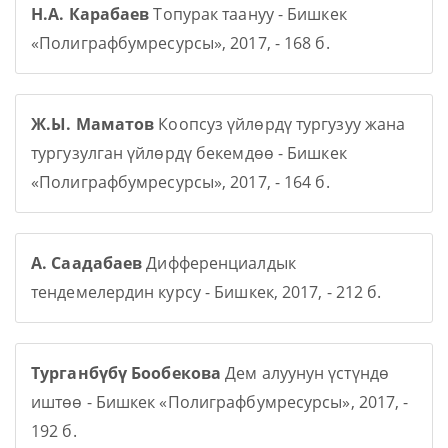
Н.А. Карабаев
Топурак таануу - Бишкек
«Полиграфбумресурсы», 2017, - 168 б.
Ж.Ы. Маматов
Коопсуз үйлөрдү тургузуу жана
тургузулган үйлөрдү бекемдөө - Бишкек
«Полиграфбумресурсы», 2017, - 164 б.
А. Саадабаев
Дифференциалдык
тендемелердин курсу - Бишкек, 2017, - 212 б.
Турганбүбү Бообекова
Дем алуунун үстүндө
иштөө - Бишкек «Полиграфбумресурсы», 2017, -
192 б.