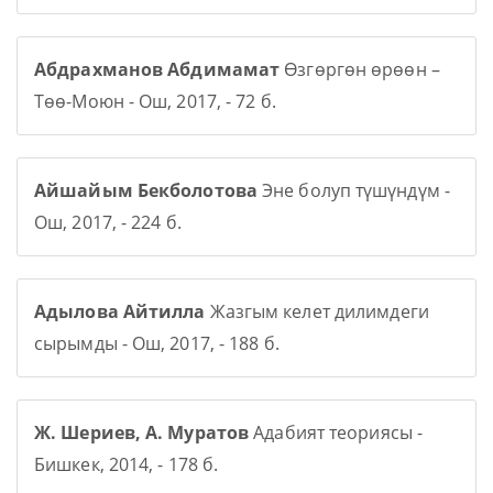
Абдрахманов Абдимамат
Өзгөргөн өрөөн –
Төө-Моюн - Ош, 2017, - 72 б.
Айшайым Бекболотова
Эне болуп түшүндүм -
Ош, 2017, - 224 б.
Адылова Айтилла
Жазгым келет дилимдеги
сырымды - Ош, 2017, - 188 б.
Ж. Шериев, А. Муратов
Адабият теориясы -
Бишкек, 2014, - 178 б.