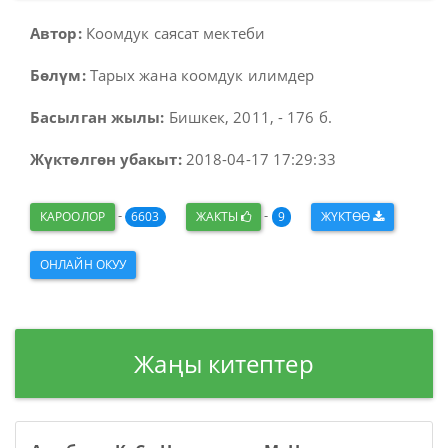
Автор:
Коомдук саясат мектеби
Бөлүм:
Тарых жана коомдук илимдер
Басылган жылы:
Бишкек, 2011, - 176 б.
Жүктөлгөн убакыт:
2018-04-17 17:29:33
-
-
КАРООЛОР
6603
ЖАКТЫ
9
ЖҮКТӨӨ
ОНЛАЙН ОКУУ
Жаңы китептер