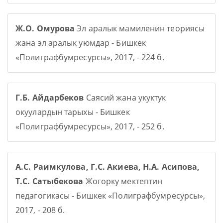
Ж.О. Омурова
Эл аралык мамиленин теориясы
жана эл аралык уюмдар - Бишкек
«Полиграфбумресурсы», 2017, - 224 б.
Г.Б. Айдарбеков
Саясий жана укуктук
окуулардын тарыхы - Бишкек
«Полиграфбумресурсы», 2017, - 252 б.
А.С. Раимкулова, Г.С. Акиева, Н.А. Асипова,
Т.С. Сатыбекова
Жогорку мектептин
педагогикасы - Бишкек «Полиграфбумресурсы»,
2017, - 208 б.