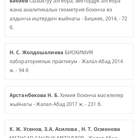
Бабаев
Сызыктуу алгебра, вектордук алгебра
жана аналитикалык геометрия боюнча өз
алдынча иштердин жыйнагы - Бишкек, 2014, - 72
б.
Н. С. Жолдошалиева
БИОХИМИЯ
лабораториялык практикум - Жалал-Абад 2014
ж. - 94 б
Арстанбекова Н. Б.
Химия боюнча маселелер
жыйнагы - Жалал-Абад 2017 ж. - 231 б.
К. Ж. Усенов, З.А. Асилова , Н. Т. Осмонова