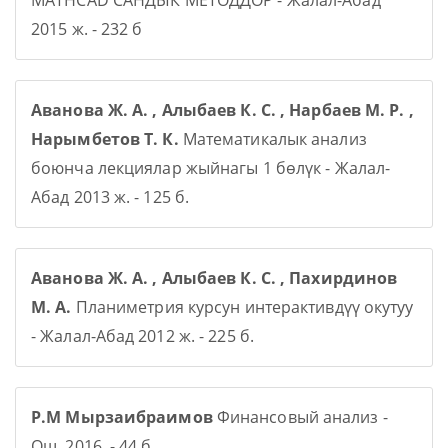
MATHCAD САНДЫК МЕТОДДОР - Жалал-Абад
2015 ж. - 232 б
Аванова Ж. А. , Алыбаев К. С. , Нарбаев М. Р. ,
Нарымбетов Т. К.
Математикалык анализ
боюнча лекциялар жыйнагы 1 бөлүк - Жалал-
Абад 2013 ж. - 125 б.
Аванова Ж. А. , Алыбаев К. С. , Пахирдинов
М. А.
Планиметрия курсун интерактивдүү окутуу
- Жалал-Абад 2012 ж. - 225 б.
Р.М Мырзаибраимов
Финансовый анализ -
Ош, 2016, - 44 б.