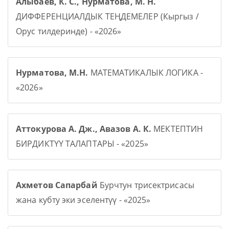
Алыбаев, К. С., Нурматова, М. Н.
ДИФФЕРЕНЦИАЛДЫК ТЕҢДЕМЕЛЕР (Кыргыз /
Орус тилдеринде) - «2026»
Нурматова, М.Н.
МАТЕМАТИКАЛЫК ЛОГИКА -
«2026»
Аттокурова А. Дж., Авазов А. К.
МЕКТЕПТИН
БИРДИКТҮҮ ТАЛАПТАРЫ - «2025»
Ахметов Сапарбай
Бурчтун трисектрисасы
жана кубту эки эселентүү - «2025»