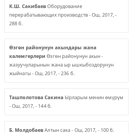
К.Ш. Сакибаев
Оборудование
перерабатывающих производств - Ош, 2017, -
288 б.
Өзгөн районунун акындары жана
калемгерлери
Өзгөн районунун акын -
жазуучуларынын жана ыр ышкыбоздорунун
жыйнагы - Ош, 2017, - 236 б.
Ташполотова Сакина
Ырларым менин өмүрүм
- Ош, 2017, - 144 б.
Б. Молдобаев
Алтын сака - Ош, 2017, - 100 б.