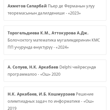
Ахметов Сапарбай
Пьер де Ферманын улуу
теоремасынын далилдениши - «2023»
Торогельдиева К.М., Аттокурова А.Дж.
Болочоктогу математика мугалимдеринин КМС
ПП учурунда өнүктүрүү - «2024»
А. Сопуев, Н.К. Аркабаев
Delphi чөйрөсүндө
программалоо - «Ош» 2020
Н.К. Аркабаев, И.Б. Кошмурзаев
Решение
олимпиадных задач по информатике - «Ош»
2019