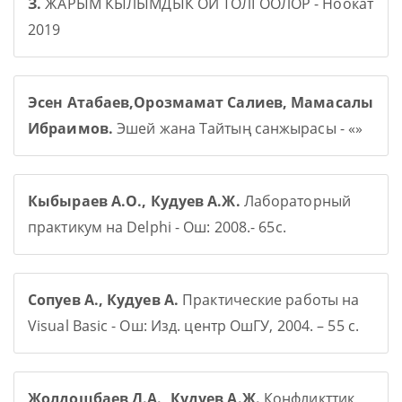
З.
ЖАРЫМ КЫЛЫМДЫК ОЙ ТОЛГООЛОР - Ноокат
2019
Эсен Атабаев,Орозмамат Салиев, Мамасалы
Ибраимов.
Эшей жана Тайтың санжырасы - «»
Кыбыраев А.О., Кудуев А.Ж.
Лабораторный
практикум на Delphi - Ош: 2008.- 65с.
Сопуев А., Кудуев А.
Практические работы на
Visual Basic - Ош: Изд. центр ОшГУ, 2004. – 55 с.
Жолдошбаев Д.А., Кудуев А.Ж.
Конфликттик