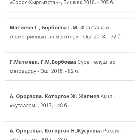
«Сорос-Кыргызстан», Бишкек 2018, - 205 б.
Матиева Г., Борбоева Г.М.
Фракталдык
геометриянын элементтери - Ош: 2018, - 72 б.
Г.Матиева, Г.М.Борбоева
Сүрөттөлүштөр
методдору - Ош: 2018, - 82 б.
А. Орорзова. Которгон Ж. Жапиев
Акча -
«Кутаалам», 2017, - 48 б.
А. Орорзова. Которгон Н.Жусупова
Россия -
«Кутаалам», 2017, - 48 б.