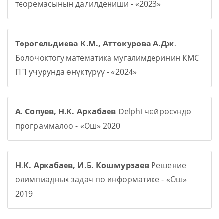
теоремасынын далилдениши - «2023»
Торогельдиева К.М., Аттокурова А.Дж.
Болочоктогу математика мугалимдеринин КМС
ПП учурунда өнүктүрүү - «2024»
А. Сопуев, Н.К. Аркабаев
Delphi чөйрөсүндө
программалоо - «Ош» 2020
Н.К. Аркабаев, И.Б. Кошмурзаев
Решение
олимпиадных задач по информатике - «Ош»
2019