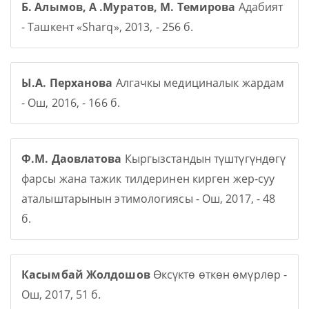
Б. Алымов, А .Муратов, М. Темирова
Адабият
- Ташкент «Sharq», 2013, - 256 б.
Ы.А. Перханова
Алгачкы медициналык жардам
- Ош, 2016, - 166 б.
Ф.М. Даовлатова
Кыргызстандын түштүгүндөгү
фарсы жана тажик тилдеринен кирген жер-суу
аталыштарынын этимологиясы - Ош, 2017, - 48
б.
Касымбай Жолдошов
Өксүктө өткөн өмүрлөр -
Ош, 2017, 51 б.