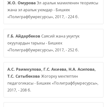
Ж.О. Омурова
Эл аралык мамиленин теориясы
жана эл аралык уюмдар - Бишкек
«Полиграфбумресурсы», 2017, - 224 б.
Г.Б. Айдарбеков
Саясий жана укуктук
окуулардын тарыхы - Бишкек
«Полиграфбумресурсы», 2017, - 252 б.
А.С. Раимкулова, Г.С. Акиева, Н.А. Асипова,
Т.С. Сатыбекова
Жогорку мектептин
педагогикасы - Бишкек «Полиграфбумресурсы»,
2017, - 208 б.