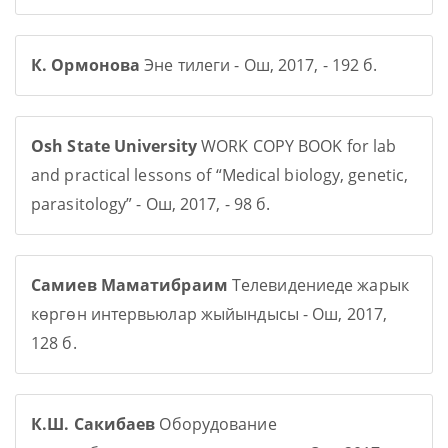
К. Ормонова
Эне тилеги - Ош, 2017, - 192 б.
Osh State University
WORK COPY BOOK for lab
and practical lessons of “Medical biology, genetic,
parasitology” - Ош, 2017, - 98 б.
Самиев Маматибраим
Телевидениеде жарык
көргөн интервьюлар жыйындысы - Ош, 2017,
128 б.
К.Ш. Сакибаев
Оборудование