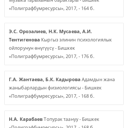
Музыка тарыхынын барактары - Бишкек
«Полиграфбумресурсы», 2017, - 164 б.
Э.С. Орозалиев, Н.К. Мусаева, А.И.
Тентигенова
Кыргыз элинин психологиялык
ойлорунун өнүгүүсү - Бишкек
«Полиграфбумресурсы», 2017, - 176 б.
Г.А. Жантаева, Б.К. Кадырова
Адамдын жана
жаныбарлардын физиологиясы - Бишкек
«Полиграфбумресурсы», 2017, - 168 б.
Н.А. Карабаев
Топурак таануу - Бишкек
«Полиграфбумресурсы», 2017, - 168 б.