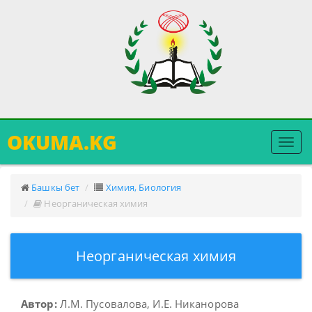
OKUMA.KG
Меню
ачуу
Башкы бет
Химия, Биология
Неорганическая химия
Неорганическая химия
Автор:
Л.М. Пусовалова, И.Е. Никанорова