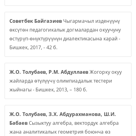
Советбек Байгазиев
Чыгармачыл изденүүнү
өксүтөн педагогикалык догмалардан окуучуну
өстүрүп-өнүктүрүүнүн диалектикасына карай -
Бишкек, 2017, - 42 б.
Ж.О. Толубаев, Р.М. Абдуллаев
Жогорку окуу
жайларда өтүлүүчү олимпиадалык тестери
жыйнагы - Бишкек, 2013, – 180 б.
Ж.О. Толубаев, З.Х. Абдурахманова, Ш.И.
Бабаев
Сызыктуу алгебра, вектордук алгебра
жана аналитикалык геометрия боюнча өз