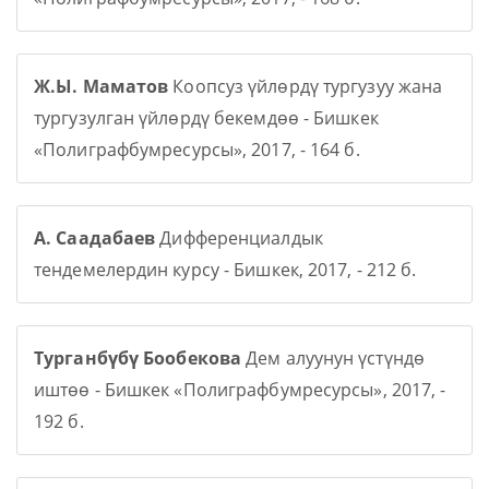
Ж.Ы. Маматов
Коопсуз үйлөрдү тургузуу жана
тургузулган үйлөрдү бекемдөө - Бишкек
«Полиграфбумресурсы», 2017, - 164 б.
А. Саадабаев
Дифференциалдык
тендемелердин курсу - Бишкек, 2017, - 212 б.
Турганбүбү Бообекова
Дем алуунун үстүндө
иштөө - Бишкек «Полиграфбумресурсы», 2017, -
192 б.