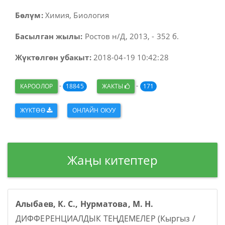
Бөлүм:
Химия, Биология
Басылган жылы:
Ростов н/Д, 2013, - 352 б.
Жүктөлгөн убакыт:
2018-04-19 10:42:28
-
-
КАРООЛОР
18845
ЖАКТЫ
171
ЖҮКТӨӨ
ОНЛАЙН ОКУУ
Жаңы китептер
Алыбаев, К. С., Нурматова, М. Н.
ДИФФЕРЕНЦИАЛДЫК ТЕҢДЕМЕЛЕР (Кыргыз /