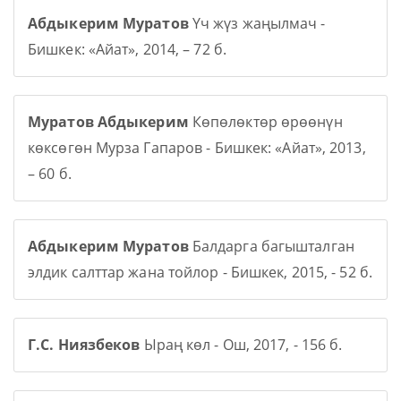
Абдыкерим Муратов
Үч жүз жаңылмач -
Бишкек: «Айат», 2014, – 72 б.
Муратов Абдыкерим
Көпөлөктөр өрөөнүн
көксөгөн Мурза Гапаров - Бишкек: «Айат», 2013,
– 60 б.
Абдыкерим Муратов
Балдарга багышталган
элдик салттар жана тойлор - Бишкек, 2015, - 52 б.
Г.С. Ниязбеков
Ыраң көл - Ош, 2017, - 156 б.