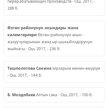
перерабатывающих производств - Ош, 2017, -
288 б.
Өзгөн районунун акындары жана
калемгерлери
Өзгөн районунун акын -
жазуучуларынын жана ыр ышкыбоздорунун
жыйнагы - Ош, 2017, - 236 б.
Ташполотова Сакина
Ырларым менин өмүрүм
- Ош, 2017, - 144 б.
Б. Молдобаев
Алтын сака - Ош, 2017, - 100 б.