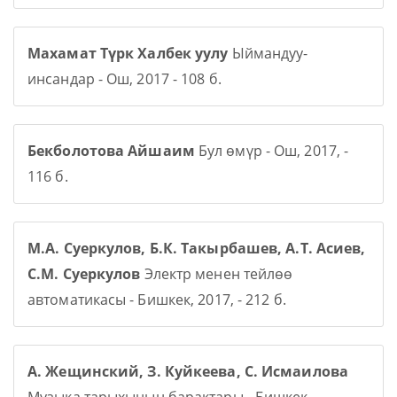
Махамат Түрк Халбек уулу
Ыймандуу-
инсандар - Ош, 2017 - 108 б.
Бекболотова Айшаим
Бул өмүр - Ош, 2017, -
116 б.
М.А. Суеркулов, Б.К. Такырбашев, А.Т. Асиев,
С.М. Суеркулов
Электр менен тейлөө
автоматикасы - Бишкек, 2017, - 212 б.
А. Жещинский, З. Куйкеева, С. Исмаилова