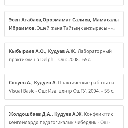
Эсен Атабаев,Орозмамат Салиев, Мамасалы
Ибраимов.
Эшей жана Тайтың санжырасы - «»
Кыбыраев А.О., Кудуев А.Ж.
Лабораторный
практикум на Delphi - Ош: 2008.- 65с.
Сопуев А., Кудуев А.
Практические работы на
Visual Basic - Ош: Изд. центр ОшГУ, 2004. – 55 с.
Жолдошбаев Д.А., Кудуев А.Ж.
Конфликттик
көйгөйлөрдө педагогикалык чебердик - Ош -