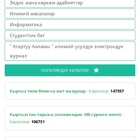
Элдик жана көркөм адабияттар
Илимий макалалар
Информатика
Студенттик бет
" Агартуу Ааламы " илимий-усулдук электрондук
журнал
ПОПУЛЯРДУУ КИТЕПТЕР
Кыргыз тили боюнча жат жазуулар
- Кароолор:
147357
Кыргызстан тарыхы (экзамендик 100 суроого жооп)
-
Кароолор:
106731