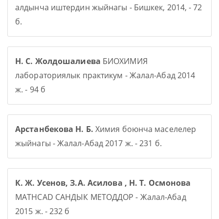
алдынча иштердин жыйнагы - Бишкек, 2014, - 72
б.
Н. С. Жолдошалиева
БИОХИМИЯ
лабораториялык практикум - Жалал-Абад 2014
ж. - 94 б
Арстанбекова Н. Б.
Химия боюнча маселелер
жыйнагы - Жалал-Абад 2017 ж. - 231 б.
К. Ж. Усенов, З.А. Асилова , Н. Т. Осмонова
MATHCAD САНДЫК МЕТОДДОР - Жалал-Абад
2015 ж. - 232 б